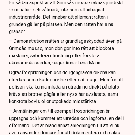
En sådan aspekt är att Grimsås mosse räknas juridiskt
som natur- och våtmark, inte som ett inhägnat
industriområde. Det innebär att allemansrätten i
grunden gäller på platsen. Men den rätten har sina
gränser.
– Demonstrationsrätten är grundlagsskyddad även på
Grimsås mosse, men den ger inte rätt att blockera
maskiner, sabotera utrustning eller förstöra
ekonomiska värden, säger Anna-Lena Mann.
Ogräsfröspridningen och de igengrävda dikena kan
utredas som skadegörelse eller sabotage. Men för att
polisen ska kunna inleda en utredning direkt på plats
krävs att brottet pågår eller nyss har avslutats, samt
konkreta bevis eller utpekade misstänkta.
– Anmälningar om till exempel fröspridningen är
upptagna och kommer att utredas och lagföras, en del i
efterhand. Det är bland annat anledningen till att vi nu
även använder drönare för att dokumentera och säkra