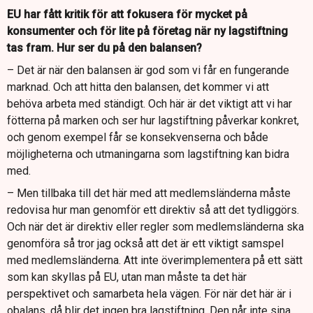
EU har fått kritik för att fokusera för mycket på
konsumenter och för lite på företag när ny lagstiftning
tas fram. Hur ser du på den balansen?
– Det är när den balansen är god som vi får en fungerande
marknad. Och att hitta den balansen, det kommer vi att
behöva arbeta med ständigt. Och här är det viktigt att vi har
fötterna på marken och ser hur lagstiftning påverkar konkret,
och genom exempel får se konsekvenserna och både
möjligheterna och utmaningarna som lagstiftning kan bidra
med.
– Men tillbaka till det här med att medlemsländerna måste
redovisa hur man genomför ett direktiv så att det tydliggörs.
Och när det är direktiv eller regler som medlemsländerna ska
genomföra så tror jag också att det är ett viktigt samspel
med medlemsländerna. Att inte överimplementera på ett sätt
som kan skyllas på EU, utan man måste ta det här
perspektivet och samarbeta hela vägen. För när det här är i
obalans, då blir det ingen bra lagstiftning. Den når inte sina