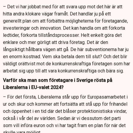
– Det vi har jobbat med för att svara upp mot det här är att
hitta andra klokare vägar framåt. Det handlar ju på ett
generellt plan om att förbättra möjligheterna för företagande,
investeringar och innovation. Det kan handla om att förkorta
ledtider, förkorta tillståndsprocesser. Helt enkelt göra det
enklare och mer görligt att driva företag. Det är den
långsiktigt hållbara vägen att gå. De här subventionerna har ju
en enorm kostnad. Vem ska betala dem till slut? Och det blir
väldigt orättvist mot de konkurrenskraftiga företagen som har
arbetat sig upp till att vara konkurrenskraftiga och bära sig.
Varför ska man som företagare i Sverige rösta på
Liberalerna i EU-valet 2024?
– För det första, Liberalerna står upp för Europasamarbetet i
ur och skur och kommer att fortsätta att stå upp för frihandel
och öppenhet i en tid där det blåser protektionistiska vindar,
också i vår del av världen. Sedan är vi dessutom det parti
som vill införa euron och vi har tagit fram en plan för när det
skulle vara möjligt.