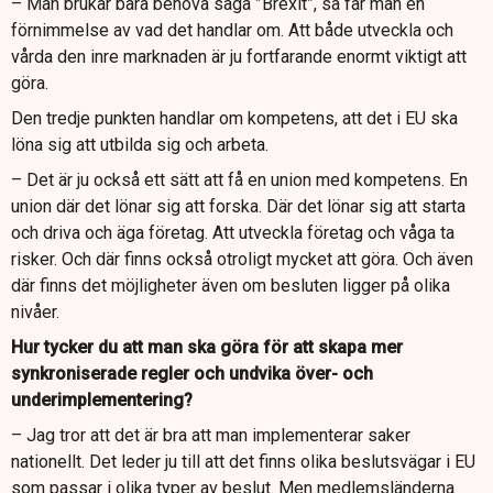
– Man brukar bara behöva säga ”Brexit”, så får man en
förnimmelse av vad det handlar om. Att både utveckla och
vårda den inre marknaden är ju fortfarande enormt viktigt att
göra.
Den tredje punkten handlar om kompetens, att det i EU ska
löna sig att utbilda sig och arbeta.
– Det är ju också ett sätt att få en union med kompetens. En
union där det lönar sig att forska. Där det lönar sig att starta
och driva och äga företag. Att utveckla företag och våga ta
risker. Och där finns också otroligt mycket att göra. Och även
där finns det möjligheter även om besluten ligger på olika
nivåer.
Hur tycker du att man ska göra för att skapa mer
synkroniserade regler och undvika över- och
underimplementering?
– Jag tror att det är bra att man implementerar saker
nationellt. Det leder ju till att det finns olika beslutsvägar i EU
som passar i olika typer av beslut. Men medlemsländerna