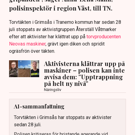
polisinspektör i region Väst, till TN.
Torvtäkten i Grimsås i Tranemo kommun har sedan 28
juli stoppats av aktivistgruppen Återställ Våtmarker
efter att aktivister har klättrat upp på
torvproducenten
Neovas maskiner
, grävt igen diken och spridit
ogräsfrön över täkten.
Aktivisterna klättrar upp på
maskiner – polisen kan inte
avvisa dem: ”Upptrappning
på helt ny nivå”
Näringsliv
AI-sammanfattning
Torvtäkten i Grimsås har stoppats av aktivister
sedan 28 juli.
Polisen kritiseras för bristande agerande vid