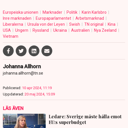
Europeiska unionen
Marknader
Politik
Karin Karlsbro
Inre marknaden
Europaparlamentet
Arbetsmarknad
Liberalerna
Ursula von der Leyen
Swish
TN original
Kina
USA
Ungern
Ryssland
Ukraina
Australien
Nya Zeeland
Vietnam
Johanna Allhorn
johanna.allhorn@tn.se
Publicerad:
10 apr 2024, 11:19
Uppdaterad:
20 maj 2024, 15:09
LÄS ÄVEN
Ledare: Sverige måste hålla emot
EU:s superbudget