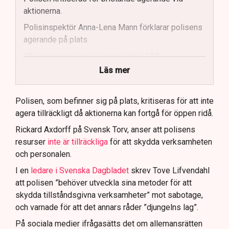
aktionerna.
Polisinspektör Anna-Lena Mann förklarar polisens
agerande på plats.
40 personer misstänks med cirka 120
brottsmisstankar kopplade.
Läs mer
Polisen använder drönare och uniformerad polis
för att dokumentera bevis.
Polisen, som befinner sig på plats, kritiseras för att inte
agera tillräckligt då aktionerna kan fortgå för öppen ridå.
Samtidigt är polisarbetet komplext när det gäller
att navigera juridiska rättigheter och gränser.
Rickard Axdorff på Svensk Torv, anser att polisens
resurser
inte är tillräckliga
för att skydda verksamheten
och personalen.
I en
ledare i Svenska Dagbladet
skrev Tove Lifvendahl
att polisen ”behöver utveckla sina metoder för att
skydda tillståndsgivna verksamheter” mot sabotage,
och varnade för att det annars råder ”djungelns lag”.
På sociala medier ifrågasätts det om allemansrätten