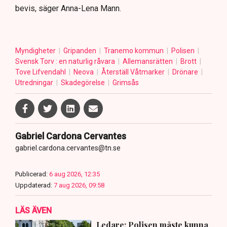
bevis, säger Anna-Lena Mann.
Myndigheter
Gripanden
Tranemo kommun
Polisen
Svensk Torv : en naturlig råvara
Allemansrätten
Brott
Tove Lifvendahl
Neova
Återställ Våtmarker
Drönare
Utredningar
Skadegörelse
Grimsås
Gabriel Cardona Cervantes
gabriel.cardona.cervantes@tn.se
Publicerad:
6 aug 2026, 12:35
Uppdaterad:
7 aug 2026, 09:58
LÄS ÄVEN
Ledare: Polisen måste kunna