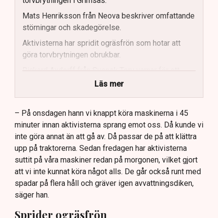
torvbrytningen i Grimsås.
Mats Henriksson från Neova beskriver omfattande
störningar och skadegörelse.
Aktivisterna har spridit ogräsfrön som hotar att
göra torvbrytningen obrukbar.
Rickard Axdorff från Svensk Torv varnar för ett
stort ekonomiskt sabotage.
Läs mer
Dialogpolisen på plats står maktlös inför
aktivisternas handlingar.
– På onsdagen hann vi knappt köra maskinerna i 45
minuter innan aktivisterna sprang emot oss. Då kunde vi
Frågor kvarstår om finansiering av illegal aktivism.
inte göra annat än att gå av. Då passar de på att klättra
upp på traktorerna. Sedan fredagen har aktivisterna
suttit på våra maskiner redan på morgonen, vilket gjort
att vi inte kunnat köra något alls. De går också runt med
spadar på flera håll och gräver igen avvattningsdiken,
säger han.
Sprider ogräsfrön