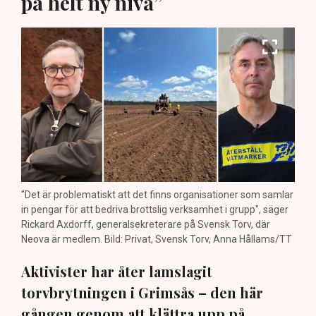
på helt ny nivå”
"Det är problematiskt att det finns organisationer som samlar
in pengar för att bedriva brottslig verksamhet i grupp", säger
Rickard Axdorff, generalsekreterare på Svensk Torv, där
Neova är medlem. Bild: Privat, Svensk Torv, Anna Hållams/TT
Aktivister har åter lamslagit
torvbrytningen i Grimsås – den här
gången genom att klättra upp på