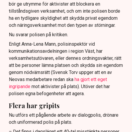
bör ge utrymme för aktivister att blockera en
tillståndsgiven verksamhet, och om inte polisen borde
ha en tydligare skyldighet att skydda privat egendom
och näringsverksamhet mot den typen av störningar.
Nu svarar polisen på kritiken.
Enligt Anna-Lena Mann, polisinspektör vid
kommunikationsavdelningen i region Väst, har
verksamhetsutövaren, eller dennes ordningsvakter, rätt
att be personer lämna platsen och skydda sin egendom
genom nödvärnsrätt (Svensk Torv uppger att en av
Neovas medarbetare redan ska
ha gjort ett eget
ingripande
mot aktivister på plats). Utöver det har
polisen egna befogenheter att agera.
Flera har gripits
Nu utförs ett pågående arbete av dialogpolis, drönare
och uniformerad polis på plats.
– Det finns i dagsläget ett 40-tal misstänkta personer,