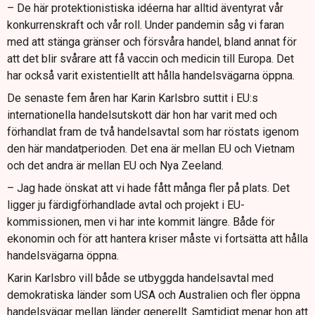
– De här protektionistiska idéerna har alltid äventyrat vår
konkurrenskraft och vår roll. Under pandemin såg vi faran
med att stänga gränser och försvåra handel, bland annat för
att det blir svårare att få vaccin och medicin till Europa. Det
har också varit existentiellt att hålla handelsvägarna öppna.
De senaste fem åren har Karin Karlsbro suttit i EU:s
internationella handelsutskott där hon har varit med och
förhandlat fram de två handelsavtal som har röstats igenom
den här mandatperioden. Det ena är mellan EU och Vietnam
och det andra är mellan EU och Nya Zeeland.
– Jag hade önskat att vi hade fått många fler på plats. Det
ligger ju färdigförhandlade avtal och projekt i EU-
kommissionen, men vi har inte kommit längre. Både för
ekonomin och för att hantera kriser måste vi fortsätta att hålla
handelsvägarna öppna.
Karin Karlsbro vill både se utbyggda handelsavtal med
demokratiska länder som USA och Australien och fler öppna
handelsvägar mellan länder generellt. Samtidigt menar hon att