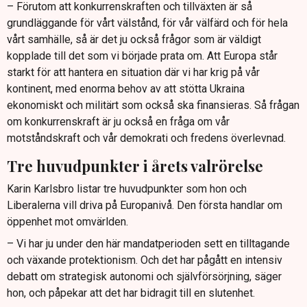
– Förutom att konkurrenskraften och tillväxten är så
grundläggande för vårt välstånd, för vår välfärd och för hela
vårt samhälle, så är det ju också frågor som är väldigt
kopplade till det som vi började prata om. Att Europa står
starkt för att hantera en situation där vi har krig på vår
kontinent, med enorma behov av att stötta Ukraina
ekonomiskt och militärt som också ska finansieras. Så frågan
om konkurrenskraft är ju också en fråga om vår
motståndskraft och vår demokrati och fredens överlevnad.
Tre huvudpunkter i årets valrörelse
Karin Karlsbro listar tre huvudpunkter som hon och
Liberalerna vill driva på Europanivå. Den första handlar om
öppenhet mot omvärlden.
– Vi har ju under den här mandatperioden sett en tilltagande
och växande protektionism. Och det har pågått en intensiv
debatt om strategisk autonomi och självförsörjning, säger
hon, och påpekar att det har bidragit till en slutenhet.