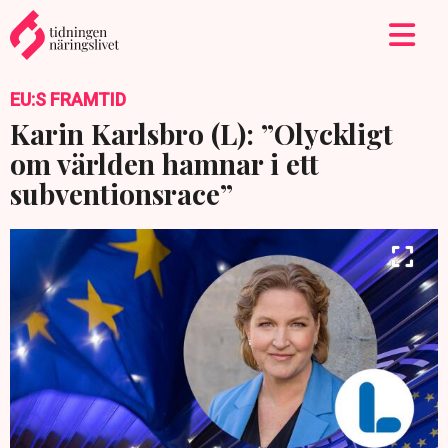
EU:S FRAMTID
Karin Karlsbro (L): ”Olyckligt
om världen hamnar i ett
subventionsrace”