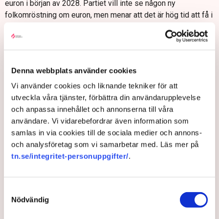
euron i början av 2028. Partiet vill inte se någon ny
folkomröstning om euron, men menar att det är hög tid att få i
gång en debatt om frågan.
– Vill man delta fullt ut på den inre marknaden och vara med
och forma den inre marknaden på ett konstruktivt sätt, då är
det ju otroligt viktigt att man är med där de besluten fattas.
Denna webbplats använder cookies
Och där är inte Sverige i dag, eftersom vi inte är med i det
Vi använder cookies och liknande tekniker för att
tätaste samarbetet av alla i EU. Och det är inte bra för
utveckla våra tjänster, förbättra din användarupplevelse
Sverige.
och anpassa innehållet och annonserna till våra
Vad anser du att vi riskerar genom att stå utanför? Är det
användare. Vi vidarebefordrar även information som
att vi kommer komma längre och längre bort från
samlas in via cookies till de sociala medier och annons-
beslutens mittpunkt?
och analysföretag som vi samarbetar med. Läs mer på
– Ja, vi är långt från de beslut som fattas på det här området.
tn.se/integritet-personuppgifter/
.
Och det finns ju ingen annan som tar till vara och för Sveriges
talan i de här sammanhangen. Det är väldigt olyckligt. Viktiga
Samtyckesval
ekonomiska frågor, ekonomisk politik kopplade till de här
Nödvändig
delarna av samarbetet fattas utan att Sverige är med i
rummet. Det är väldigt, väldigt dåligt för Sverige och för