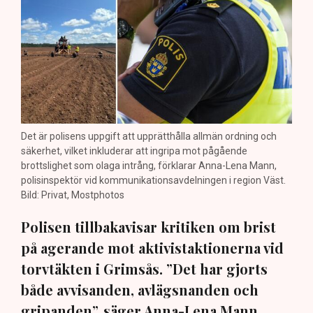
Det är polisens uppgift att upprätthålla allmän ordning och
säkerhet, vilket inkluderar att ingripa mot pågående
brottslighet som olaga intrång, förklarar Anna-Lena Mann,
polisinspektör vid kommunikationsavdelningen i region Väst.
Bild: Privat, Mostphotos
Polisen tillbakavisar kritiken om brist
på agerande mot aktivistaktionerna vid
torvtäkten i Grimsås. ”Det har gjorts
både avvisanden, avlägsnanden och
gripanden”, säger Anna-Lena Mann,