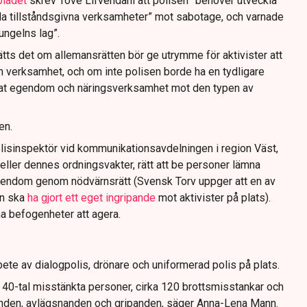
bladet
skrev Tove Lifvendahl att polisen ”behöver utveckla
da tillståndsgivna verksamheter” mot sabotage, och varnade
jungelns lag”.
tts det om allemansrätten bör ge utrymme för aktivister att
n verksamhet, och om inte polisen borde ha en tydligare
ivat egendom och näringsverksamhet mot den typen av
en.
lisinspektör vid kommunikationsavdelningen i region Väst,
eller dennes ordningsvakter, rätt att be personer lämna
gendom genom nödvärnsrätt (Svensk Torv uppger att en av
n ska
ha gjort ett eget ingripande
mot aktivister på plats).
na befogenheter att agera.
ete av dialogpolis, drönare och uniformerad polis på plats.
t 40-tal misstänkta personer, cirka 120 brottsmisstankar och
anden, avlägsnanden och gripanden, säger Anna-Lena Mann.