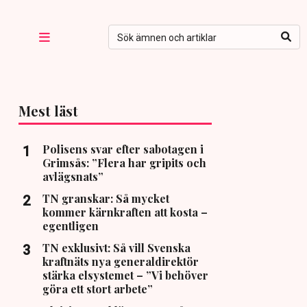
Mest läst
Polisens svar efter sabotagen i
Grimsås: ”Flera har gripits och
avlägsnats”
TN granskar: Så mycket
kommer kärnkraften att kosta –
egentligen
TN exklusivt: Så vill Svenska
kraftnäts nya generaldirektör
stärka elsystemet – ”Vi behöver
göra ett stort arbete”