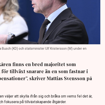
a Busch (KD) och statsminister Ulf Kristersson (M) under en
rkåren finns en bred majoritet som
 för tillväxt snarare än en som fastnar i
nsationer”, skriver Mattias Svensson på
n väljer att skylla ifrån sig och bråka om vems fel det är,
 och fokusera på tillväxtskapande åtgärder.