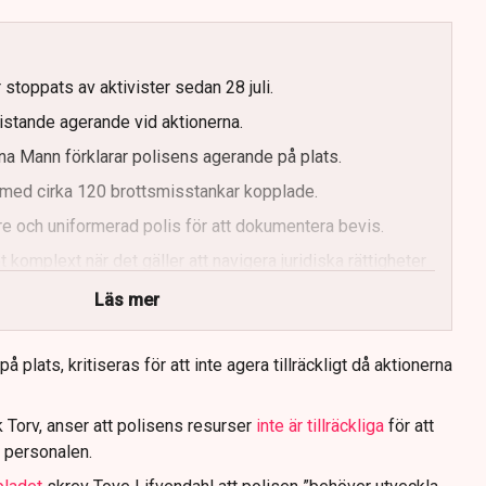
g
 stoppats av aktivister sedan 28 juli.
ristande agerande vid aktionerna.
a Mann förklarar polisens agerande på plats.
med cirka 120 brottsmisstankar kopplade.
e och uniformerad polis för att dokumentera bevis.
 komplext när det gäller att navigera juridiska rättigheter
Läs mer
 plats, kritiseras för att inte agera tillräckligt då aktionerna
 Torv, anser att polisens resurser
inte är tillräckliga
för att
 personalen.