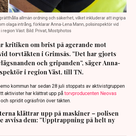
prätthålla allmän ordning och säkerhet, vilket inkluderar att ingripa
m olaga intrång, förklarar Anna-Lena Mann, polisinspektör vid
region Väst. Bild: Privat, Mostphotos
sar kritiken om brist på agerande mot
vid torvtäkten i Grimsås. ”Det har gjorts
avlägsnanden och gripanden”, säger Anna-
pektör i region Väst, till TN.
anemo kommun har sedan 28 juli stoppats av aktivistgruppen
tt aktivister har klättrat upp på
torvproducenten Neovas
n och spridit ogräsfrön över täkten.
sterna klättrar upp på maskiner – polisen
te avvisa dem: ”Upptrappning på helt ny