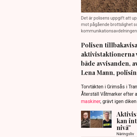
Det är polisens uppgift att up
mot pågående brottslighet so
kommunikationsavdelningen i 
Polisen tillbakavi
aktivistaktionerna 
både avvisanden, 
Lena Mann, polisins
Torvtäkten i Grimsås i Tr
Återställ Våtmarker efter a
maskiner
, grävt igen dike
Aktivi
kan in
nivå”
Näringsliv