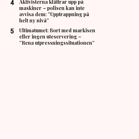
Aktivisterna klättrar upp på
maskiner – polisen kan inte
avvisa dem: ”Upptrappning på
helt ny nivå”
Ultimatumet: Bort med markisen
eller ingen uteservering –
”Rena utpressningssituationen”