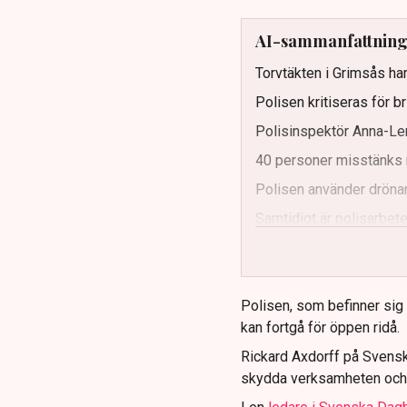
AI-sammanfattnin
Torvtäkten i Grimsås har
Polisen kritiseras för b
Polisinspektör Anna-Len
40 personer misstänks 
Polisen använder drönar
Samtidigt är polisarbetet
och gränser.
Polisen, som befinner sig på
kan fortgå för öppen ridå.
Rickard Axdorff på Svensk
skydda verksamheten och