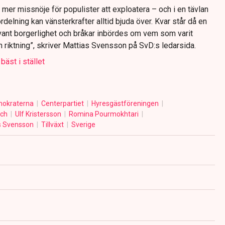
..) mer missnöje för populister att exploatera – och i en tävlan
elning kan vänsterkrafter alltid bjuda över. Kvar står då en
vant borgerlighet och bråkar inbördes om vem som varit
n riktning”, skriver Mattias Svensson på SvD:s ledarsida.
bäst i stället
mokraterna
Centerpartiet
Hyresgästföreningen
sch
Ulf Kristersson
Romina Pourmokhtari
s Svensson
Tillväxt
Sverige