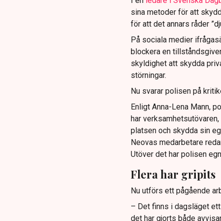
I en
ledare i Svenska Dag
sina metoder för att skyd
för att det annars råder ”d
På sociala medier ifrågasä
blockera en tillståndsgive
skyldighet att skydda pr
störningar.
Nu svarar polisen på kritik
Enligt Anna-Lena Mann, po
har verksamhetsutövaren, 
platsen och skydda sin e
Neovas medarbetare reda
Utöver det har polisen eg
Flera har gripits
Nu utförs ett pågående arb
– Det finns i dagsläget et
det har gjorts både avvis