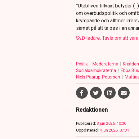
”Utebliven tillväxt betyder (.
om överbudspolitik och omförd
krympande och alltmer irrele
sämst på att ta oss i en anna
SvD ledare: Tävla om att vara 
Politik
Moderaterna
Kristde
Socialdemokraterna
Ebba Bu
Niels Paarup-Petersen
Mattia
Redaktionen
Publicerad:
3 jun 2026, 10:30
Uppdaterad:
4 jun 2026, 07:31