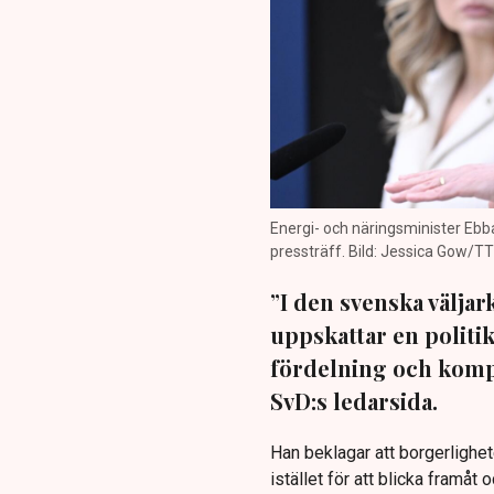
Energi- och näringsminister Ebb
pressträff. Bild: Jessica Gow/TT
”I den svenska välja
uppskattar en politik
fördelning och kompe
SvD:s ledarsida.
Han beklagar att borgerlighete
istället för att blicka framåt