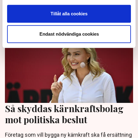
säger klimat- och energiexperten Stefan Kvarfordt
till TN.
Tillåt alla cookies
1 month ago |
Av: Johanna Allhorn
Endast nödvändiga cookies
Så skyddas kärnkraftsbolag
mot politiska beslut
Företag som vill bygga ny kärnkraft ska få ersättning