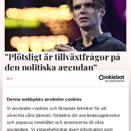
”Plötsligt är tillväxtfrågor på
den politiska agendan”
Regeringen måste göra mer än att mingla med
techentreprenörer, skriver Mattias Svensson på
SvD:s ledarsida.
Denna webbplats använder cookies
2 months ago |
Av: Redaktionen
Vi använder cookies och liknande tekniker för att
utveckla våra tjänster, förbättra din användarupplevelse
och anpassa innehållet och annonserna till våra
användare. Vi vidarebefordrar även information som