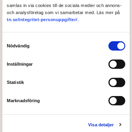
samlas in via cookies till de sociala medier och annons-
och analysföretag som vi samarbetar med. Läs mer på
tn.se/integritet-personuppgifter/
.
Samtyckesval
Nödvändig
Ledare: Majoritet för vinster –
Inställningar
men nollsummetänkandet
lever
Statistik
Två tredjedelar av svenskarna är positiva till att
Marknadsföring
människor och företag tjänar pengar, medan en
tredjedel av befolkningen ser det som negativt.
Skillnaden mellan blocken är tydlig, visar en ny
rapport från Svenskt Näringsliv, som
Mattias
Visa detaljer