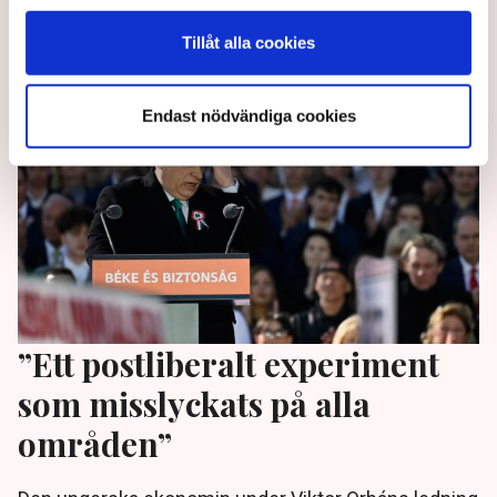
Svensson uppmärksammar på SvD:s ledarsida.
Tillåt alla cookies
3 months ago |
Av: Redaktionen
Endast nödvändiga cookies
”Ett postliberalt experiment
som misslyckats på alla
områden”