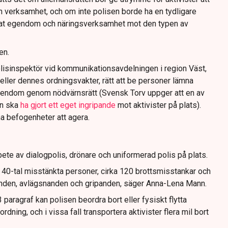
n verksamhet, och om inte polisen borde ha en tydligare
ivat egendom och näringsverksamhet mot den typen av
en.
lisinspektör vid kommunikationsavdelningen i region Väst,
eller dennes ordningsvakter, rätt att be personer lämna
gendom genom nödvärnsrätt (Svensk Torv uppger att en av
n ska
ha gjort ett eget ingripande
mot aktivister på plats).
na befogenheter att agera.
ete av dialogpolis, drönare och uniformerad polis på plats.
t 40-tal misstänkta personer, cirka 120 brottsmisstankar och
anden, avlägsnanden och gripanden, säger Anna-Lena Mann.
paragraf kan polisen beordra bort eller fysiskt flytta
dning, och i vissa fall transportera aktivister flera mil bort