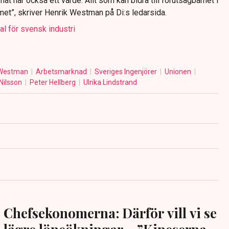
måt har också ett värde. Allt som kan bidra till förutsägbarhet i
met”, skriver Henrik Westman på Di:s ledarsida.
l för svensk industri
 Westman
Arbetsmarknad
Sveriges Ingenjörer
Unionen
Nilsson
Peter Hellberg
Ulrika Lindstrand
Chefsekonomerna: Därför vill vi se