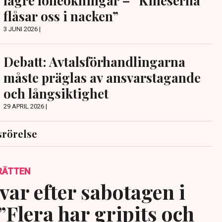
lägre löneökningar – ”Kineserna
flåsar oss i nacken”
3 JUNI 2026 |
Debatt: Avtalsförhandlingarna
måste präglas av ansvarstagande
och långsiktighet
29 APRIL 2026 |
srörelse
RÄTTEN
var efter sabotagen i
”Flera har gripits och