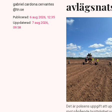
avlägsnat
gabriel.cardona.cervantes
@tn.se
Publicerad:
6 aug 2026, 12:35
Uppdaterad:
7 aug 2026,
09:58
Det är polisens uppgift att up
mot pågående brottslighet so