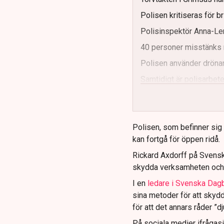
Polisen kritiseras för b
Polisinspektör Anna-Len
40 personer misstänks 
Polisen använder drönar
Samtidigt är polisarbetet
och gränser.
Polisen, som befinner sig på
kan fortgå för öppen ridå.
Rickard Axdorff på Svensk
skydda verksamheten och
I en
ledare i Svenska Dag
sina metoder för att skyd
för att det annars råder ”d
På sociala medier ifrågasä