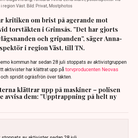
region Väst. Bild: Privat, Mostphotos
sar kritiken om brist på agerande mot
vid torvtäkten i Grimsås. ”Det har gjorts
avlägsnanden och gripanden”, säger Anna-
pektör i region Väst, till TN.
anemo kommun har sedan 28 juli stoppats av aktivistgruppen
tt aktivister har klättrat upp på
torvproducenten Neovas
n och spridit ogräsfrön över täkten.
sterna klättrar upp på maskiner – polisen
te avvisa dem: ”Upptrappning på helt ny
g
 stoppats av aktivister sedan 28 juli.