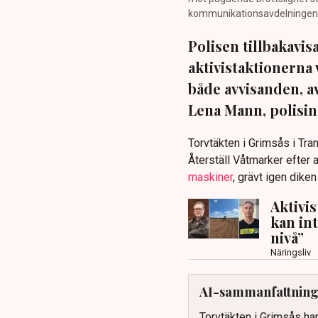
kommunikationsavdelningen i 
Polisen tillbakavi
aktivistaktionerna 
både avvisanden, 
Lena Mann, polisins
Torvtäkten i Grimsås i Tr
Återställ Våtmarker efter a
maskiner
, grävt igen dike
Aktivi
kan in
nivå”
Näringsliv
AI-sammanfattnin
Torvtäkten i Grimsås har