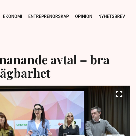
EKONOMI
ENTREPRENÖRSKAP
OPINION
NYHETSBREV
manande avtal – bra
sägbarhet