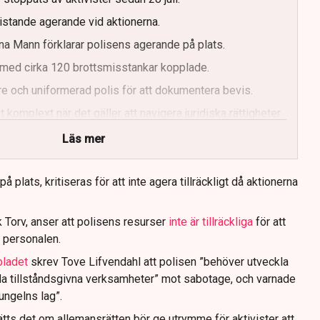
ristande agerande vid aktionerna.
a Mann förklarar polisens agerande på plats.
med cirka 120 brottsmisstankar kopplade.
e och uniformerad polis för att dokumentera bevis.
 komplext när det gäller att navigera juridiska rättigheter
Läs mer
 plats, kritiseras för att inte agera tillräckligt då aktionerna
 Torv, anser att polisens resurser
inte är tillräckliga
för att
 personalen.
bladet
skrev Tove Lifvendahl att polisen ”behöver utveckla
da tillståndsgivna verksamheter” mot sabotage, och varnade
jungelns lag”.
tts det om allemansrätten bör ge utrymme för aktivister att