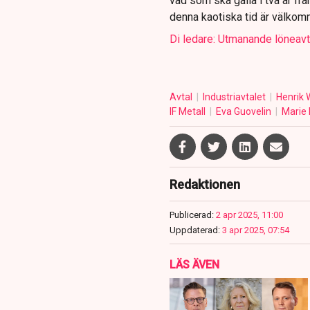
vad som ska gälla i två år fra
denna kaotiska tid är välkom
Di ledare: Utmanande löneavta
Avtal
Industriavtalet
Henrik
IF Metall
Eva Guovelin
Marie 
Redaktionen
Publicerad:
2 apr 2025, 11:00
Uppdaterad:
3 apr 2025, 07:54
LÄS ÄVEN