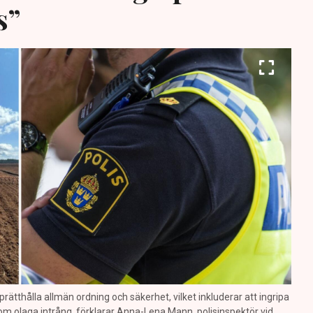
s”
prätthålla allmän ordning och säkerhet, vilket inkluderar att ingripa
m olaga intrång, förklarar Anna-Lena Mann, polisinspektör vid