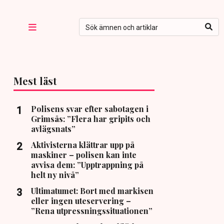
Mest läst
Polisens svar efter sabotagen i
Grimsås: ”Flera har gripits och
avlägsnats”
Aktivisterna klättrar upp på
maskiner – polisen kan inte
avvisa dem: ”Upptrappning på
helt ny nivå”
Ultimatumet: Bort med markisen
eller ingen uteservering –
”Rena utpressningssituationen”