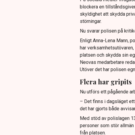
blockera en tillståndsgive
skyldighet att skydda pr
störningar.
Nu svarar polisen på kritik
Enligt Anna-Lena Mann, po
har verksamhetsutövaren, 
platsen och skydda sin e
Neovas medarbetare reda
Utöver det har polisen eg
Flera har gripits
Nu utförs ett pågående arb
– Det finns i dagsläget et
det har gjorts både avvis
Med stöd av polislagen 13 
personer som stör allmän or
från platsen.