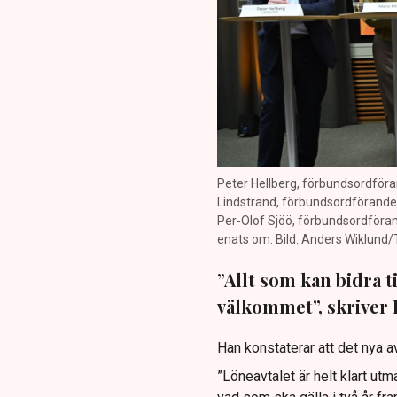
Peter Hellberg, förbundsordföran
Lindstrand, förbundsordförande 
Per-Olof Sjöö, förbundsordföran
enats om. Bild: Anders Wiklund
”Allt som kan bidra t
välkommet”, skriver 
Han konstaterar att det nya av
”Löneavtalet är helt klart u