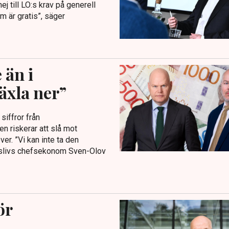
 till LO:s krav på generell
m är gratis”, säger
 än i
äxla ner”
siffror från
en riskerar att slå mot
er. ”Vi kan inte ta den
ngslivs chefsekonom Sven-Olov
ör