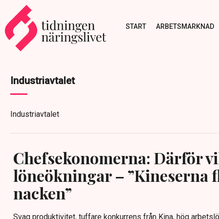
START
ARBETSMARKNAD
Industriavtalet
Industriavtalet
Chefsekonomerna: Därför vill
löneökningar – ”Kineserna fl
nacken”
Svag produktivitet, tuffare konkurrens från Kina, hög arbets