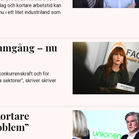
lag och kortare arbetstid kan
 i ett litet industriland som
framgång – nu
 konkurrenskraft och för
 sektorer”, skriver skriver
kortare
roblem”