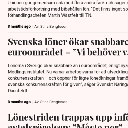
Unionen gör gemensam sak med flera andra fack och säger nej
arbetstidsförkortning med bibehållen lön. ”Det finns inget so
förhandlingschefen Martin Wästfelt till TN.
3 months ago |
Av: Stina Bengtsson
Svenska löner ökar snabbare
euroområdet – ”Vi behöver v
Lönerna i Sverige ökar snabbare än i euroområdet, enligt nya 
Medlingsinstitutet. Nu varnar arbetsgivarna för att utveckling
konkurrenskraften – och öppnar för lägre löneökningar framöv
svenska konkurrenskraften för given”, säger Svenskt Näri
Daunfeldt.
3 months ago |
Av: Stina Bengtsson
Lönestriden trappas upp inf
avtalsrörelsen: ”Måste ner”