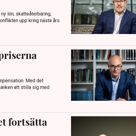
y lön, skatteåterbäring,
nflikten upp kring nästa års
priserna
ompensation. Med det
nken att stilla sig med
t fortsätta