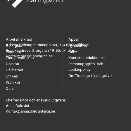
Arbetsmarknad
Appar
Adress: Tidningen Näringslivet, 114 82 Stockholm
Näringsliv
Nyhetsbrev
Besöksadress: Storgatan 19, Stockholm
Ekonomi
Arkiv
Kontakt: redaktionen@tn.se
Entreprenörskap
Kontakta redaktionen
Opinion
Personuppgifts- och
cookiepolicy
Hållbarhet
Om Tidningen Näringslivet
Utrikes
Krönikor
Quiz
Chefredaktör och ansvarig utgivare:
Anna Dalqvist
Kontakt: anna.dalqvist@tn.se