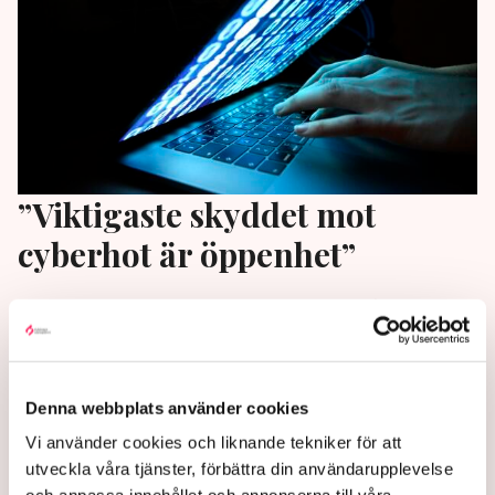
”Viktigaste skyddet mot
cyberhot är öppenhet”
Cyberbrottsligheten behöver mötas av både
samhället och företagen, skriver Henrik Westman på
Di:s ledarsida.
6 months ago |
Av: Redaktionen
Denna webbplats använder cookies
Vi använder cookies och liknande tekniker för att
utveckla våra tjänster, förbättra din användarupplevelse