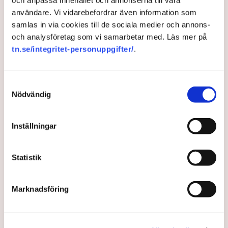
och anpassa innehållet och annonserna till våra
användare. Vi vidarebefordrar även information som
samlas in via cookies till de sociala medier och annons-
och analysföretag som vi samarbetar med. Läs mer på
tn.se/integritet-personuppgifter/
.
Samtyckesval
Nödvändig
Ledare: Ökad konkurrens ger
lägre matpriser
Inställningar
Påståendet att matjättarna är giriga leder helt fel. I
Statistik
stället bör ökad konkurrens befrämjas, skriver
Henrik Westman i en DI-ledare.
Marknadsföring
7 months ago |
Av: Redaktionen