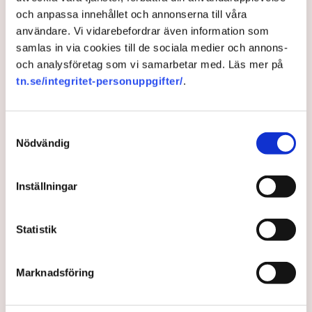
Pia Sandvik, Industrirådet och vd Teknikföretagen, Di Debatt.
och anpassa innehållet och annonserna till våra
användare. Vi vidarebefordrar även information som
Di Debatt: Vi kräver handling, inte bara fina ord om framtidens
samlas in via cookies till de sociala medier och annons-
infrastruktur
och analysföretag som vi samarbetar med. Läs mer på
tn.se/integritet-personuppgifter/
.
Politik
Infrastruktur
Industrirådet
Marie Nilsson
IF Metall
Industrier
Andreas Carlson
Samtyckesval
Nödvändig
Inställningar
Redaktionen
Statistik
Publicerad:
1 okt 2024, 10:30
Uppdaterad:
2 okt 2024, 06:24
Marknadsföring
LÄS ÄVEN
Trots tågkaoset – bussarna får inte