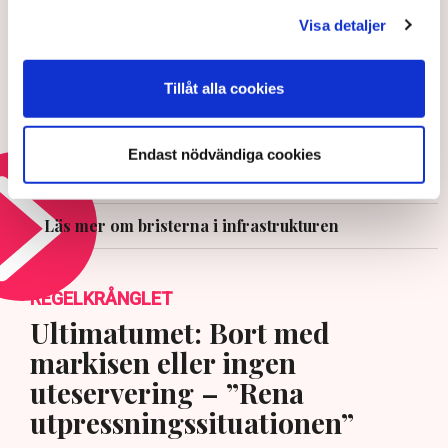
rycka in: ”Människor kan inte ta
sig någonstans”
Visa detaljer
3 AUGUSTI 2026 |
Tillåt alla cookies
Då krisar Arlanda – ”Förödande
utveckling”
Endast nödvändiga cookies
15 JULI 2026 |
Läs mer om bristerna i infrastrukturen
REGELKRÅNGLET
Ultimatumet: Bort med
markisen eller ingen
uteservering – ”Rena
utpressningssituationen”