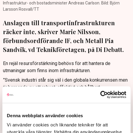
Infrastruktur- och bostadsminister Andreas Carlson. Bild: Björn
Larsson Rosvall/TT
Anslagen till transportinfrastrukturen
räcker inte, skriver Marie Nilsson,
förbundsordförande IF, och Metall Pia
Sandvik, vd Teknikföretagen, på Di Debatt.
En rejäl resursförstärkning behövs för att hantera de
utmaningar som finns inom infrastrukturen.
”Svensk industri står sig väl i den globala konkurrensen men
är beroende av ett robust, effektivt och hållbart
logistiksystem som främjar konkurrenskraft, handel och
sysselsättning i hela landet. För att Infrastrukturministerns
trafikslagsövergripande synsätt och höga ambitioner ska
leda till resultat behöver regeringen gå från ord till handling i
Denna webbplats använder cookies
den kommande infrastrukturpropositionen”, skriver Marie
Vi använder cookies och liknande tekniker för att
Nilsson, Industrirådet och förbundsordförande IF Metall, och
utveckla våra tjänster, förbättra din användarupplevelse