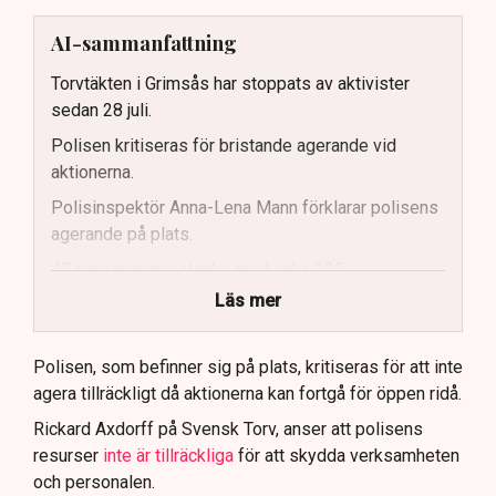
AI-sammanfattning
Torvtäkten i Grimsås har stoppats av aktivister
sedan 28 juli.
Polisen kritiseras för bristande agerande vid
aktionerna.
Polisinspektör Anna-Lena Mann förklarar polisens
agerande på plats.
40 personer misstänks med cirka 120
brottsmisstankar kopplade.
Läs mer
Polisen använder drönare och uniformerad polis
för att dokumentera bevis.
Polisen, som befinner sig på plats, kritiseras för att inte
agera tillräckligt då aktionerna kan fortgå för öppen ridå.
Samtidigt är polisarbetet komplext när det gäller
att navigera juridiska rättigheter och gränser.
Rickard Axdorff på Svensk Torv, anser att polisens
resurser
inte är tillräckliga
för att skydda verksamheten
och personalen.