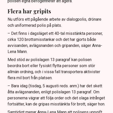
polisen egna befogenheter att agera.
Flera har gripits
Nu utförs ett pågående arbete av dialogpolis, drönare
och uniformerad polis på plats.
– Det finns i dagsläget ett 40-tal misstänkta personer,
cirka 120 brottsmisstankar och det har gjorts både
avvisanden, avlägsnanden och gripanden, säger Anna-
Lena Mann.
Med stöd av polislagen 13 paragraf kan polisen
beordra bort eller fysiskt flytta personer som stör
allmän ordning, och i vissa fall transportera aktivister
flera mil bort från platsen.
– Bara idag (tisdag, 5 augusti reds. anm.) har det skett
åtta avlägsnanden, enligt polislagen 13 paragraf. Om
personerna vägrar att följa order och det olaga intrånget
fortsätter, kan de gripas misstänkta för brott, säger hon.
Samtidigt menar Anna-Lena Mann att polisens uppgift