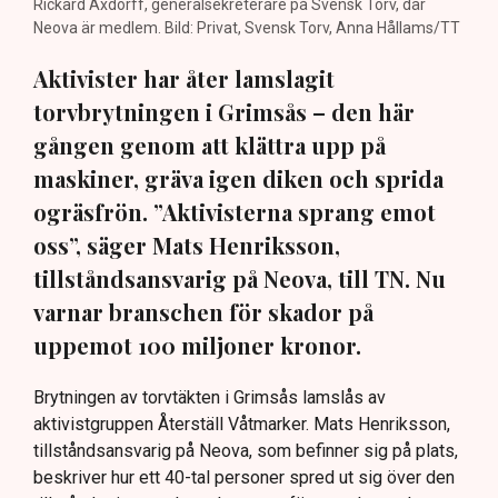
Rickard Axdorff, generalsekreterare på Svensk Torv, där
Neova är medlem. Bild: Privat, Svensk Torv, Anna Hållams/TT
Aktivister har åter lamslagit
torvbrytningen i Grimsås – den här
gången genom att klättra upp på
maskiner, gräva igen diken och sprida
ogräsfrön. ”Aktivisterna sprang emot
oss”, säger Mats Henriksson,
tillståndsansvarig på Neova, till TN. Nu
varnar branschen för skador på
uppemot 100 miljoner kronor.
Brytningen av torvtäkten i Grimsås lamslås av
aktivistgruppen Återställ Våtmarker. Mats Henriksson,
tillståndsansvarig på Neova, som befinner sig på plats,
beskriver hur ett 40-tal personer spred ut sig över den