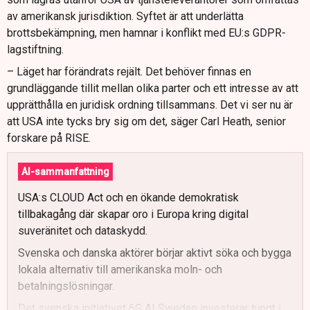
av amerikansk jurisdiktion. Syftet är att underlätta
brottsbekämpning, men hamnar i konflikt med EU:s GDPR-
lagstiftning.
– Läget har förändrats rejält. Det behöver finnas en
grundläggande tillit mellan olika parter och ett intresse av att
upprätthålla en juridisk ordning tillsammans. Det vi ser nu är
att USA inte tycks bry sig om det, säger Carl Heath, senior
forskare på RISE.
AI-sammanfattning
USA:s CLOUD Act och en ökande demokratisk
tillbakagång där skapar oro i Europa kring digital
suveränitet och dataskydd.
Svenska och danska aktörer börjar aktivt söka och bygga
lokala alternativ till amerikanska moln- och
betalningslösningar.
Det svenska initiativet 6G AI Sweden investerar tungt i