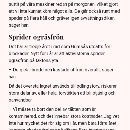
suttit på våra maskiner redan på morgonen, vilket gjort
att vi inte kunnat köra något alls. De går också runt med
spadar på flera håll och gräver igen avvattningsdiken,
säger han.
Sprider ogräsfrön
Det här är tredje året i rad som Grimsås utsätts för
blockader. Nytt för i år är att aktivisterna sprider
ogräsfrön på täktens yta.
– De gick i bredd och kastade ut frön överallt, säger
han.
Då det översta lagret används till odlingstorv, riskerar
stora delar av, eller hela, torvtäkten att bli otjänlig och
oanvändbar.
– Vi måste ta bort den del av täkten som är
kontaminerad, och det innebär stora kostnader. Jag vet
inte hur mycket det rör sig om i år, men bara förra året