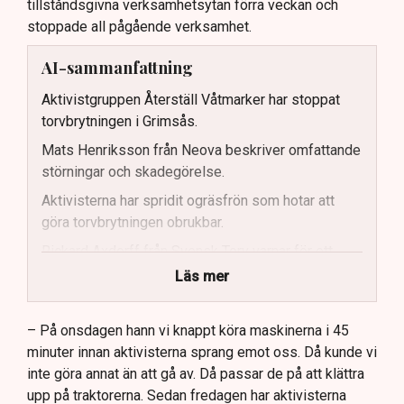
tillståndsgivna verksamhetsytan förra veckan och
stoppade all pågående verksamhet.
AI-sammanfattning
Aktivistgruppen Återställ Våtmarker har stoppat
torvbrytningen i Grimsås.
Mats Henriksson från Neova beskriver omfattande
störningar och skadegörelse.
Aktivisterna har spridit ogräsfrön som hotar att
göra torvbrytningen obrukbar.
Rickard Axdorff från Svensk Torv varnar för ett
stort ekonomiskt sabotage.
Läs mer
Dialogpolisen på plats står maktlös inför
aktivisternas handlingar.
– På onsdagen hann vi knappt köra maskinerna i 45
minuter innan aktivisterna sprang emot oss. Då kunde vi
Frågor kvarstår om finansiering av illegal aktivism.
inte göra annat än att gå av. Då passar de på att klättra
upp på traktorerna. Sedan fredagen har aktivisterna