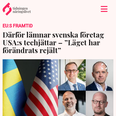
EU:S FRAMTID
Därför lämnar svenska företag
USA:s techjättar – ”Läget har
förändrats rejält”