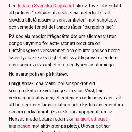
I en
ledare i Svenska Dagbladet
skrev Tove Lifvendahl
att polisen ”behöver utveckla sina metoder för att
skydda tillståndsgivna verksamheter” mot sabotage,
och varnade för att det annars råder ”djungelns lag”.
På sociala medier ifrågasätts det om allemansrätten
bör ge utrymme för aktivister att blockera en
tillståndsgiven verksamhet, och om inte polisen borde
ha en tydligare skyldighet att skydda privat egendom
och näringsverksamhet mot den typen av störningar.
Nu svarar polisen på kritiken.
Enligt Anna-Lena Mann, polisinspektör vid
kommunikationsavdelningen i region Väst, har
verksamhetsutövaren, eller dennes ordningsvakter, rätt
att be personer lämna platsen och skydda sin egendom
genom nödvärnsrätt (Svensk Torv uppger att en av
Neovas medarbetare redan ska
ha gjort ett eget
ingripande
mot aktivister på plats). Utöver det har