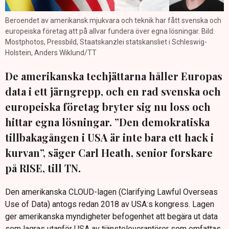
Beroendet av amerikansk mjukvara och teknik har fått svenska och
europeiska företag att på allvar fundera över egna lösningar. Bild:
Mostphotos, Pressbild, Staatskanzlei statskansliet i Schleswig-
Holstein, Anders Wiklund/TT
De amerikanska techjättarna håller Europas
data i ett järngrepp, och en rad svenska och
europeiska företag bryter sig nu loss och
hittar egna lösningar. ”Den demokratiska
tillbakagången i USA är inte bara ett hack i
kurvan”, säger Carl Heath, senior forskare
på RISE, till TN.
Den amerikanska CLOUD-lagen (Clarifying Lawful Overseas
Use of Data) antogs redan 2018 av USA:s kongress. Lagen
ger amerikanska myndigheter befogenhet att begära ut data
som lagras utanför USA av tjänsteleverantörer som omfattas