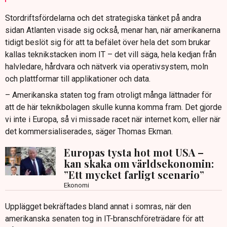
Stordriftsfördelarna och det strategiska tänket på andra
sidan Atlanten visade sig också, menar han, när amerikanerna
tidigt beslöt sig för att ta befälet över hela det som brukar
kallas teknikstacken inom IT – det vill säga, hela kedjan från
halvledare, hårdvara och nätverk via operativsystem, moln
och plattformar till applikationer och data.
– Amerikanska staten tog fram otroligt många lättnader för
att de här teknikbolagen skulle kunna komma fram. Det gjorde
vi inte i Europa, så vi missade racet när internet kom, eller när
det kommersialiserades, säger Thomas Ekman.
Europas tysta hot mot USA –
kan skaka om världsekonomin:
”Ett mycket farligt scenario”
Ekonomi
Upplägget bekräftades bland annat i somras, när den
amerikanska senaten tog in IT-branschföreträdare för att