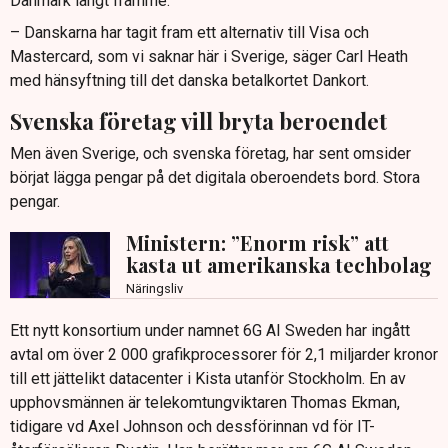
Danmark långt framme.
– Danskarna har tagit fram ett alternativ till Visa och
Mastercard, som vi saknar här i Sverige, säger Carl Heath
med hänsyftning till det danska betalkortet Dankort.
Svenska företag vill bryta beroendet
Men även Sverige, och svenska företag, har sent omsider
börjat lägga pengar på det digitala oberoendets bord. Stora
pengar.
Ministern: ”Enorm risk” att
kasta ut amerikanska techbolag
Näringsliv
Ett nytt konsortium under namnet 6G AI Sweden har ingått
avtal om över 2 000 grafikprocessorer för 2,1 miljarder kronor
till ett jättelikt datacenter i Kista utanför Stockholm. En av
upphovsmännen är telekomtungviktaren Thomas Ekman,
tidigare vd Axel Johnson och dessförinnan vd för IT-