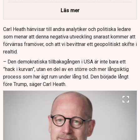
ett ”digitalt suveränt” datacenter i Kista för att hålla data
Läs mer
under svensk jurisdiktion.
Kritik riktas mot amerikanska hyperscalers för inlåsning,
Carl Heath hänvisar till andra analytiker och politiska ledare
proprietära tjänster och bristande incitament att stödja
som menar att denna negativa utveckling snarast kommer att
öppna standarder.
förvärras framöver, och att vi bevittnar ett geopolitiskt skifte i
EU-aktörer efterlyser innovationsupphandling, snabbspår
realtid.
och offentlig–privata samarbeten för att gynna mindre,
– Den demokratiska tillbakagången i USA är inte bara ett
öppna och europeiska leverantörer.
”hack i kurvan”, utan en del av en större och mer långsiktig
Delstaten Schleswig-Holstein går före genom att ersätta
process som har ägt rum under lång tid. Den började långt
amerikanska proprietära system med open source-
före Trump, säger Carl Heath.
lösningar i syfte att stärka digital suveränitet och
nationell säkerhet.