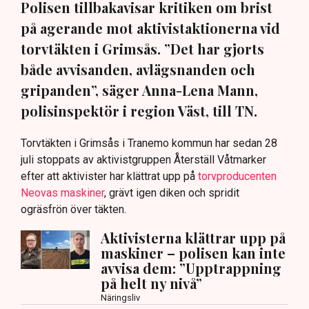
Polisen tillbakavisar kritiken om brist
på agerande mot aktivistaktionerna vid
torvtäkten i Grimsås. ”Det har gjorts
både avvisanden, avlägsnanden och
gripanden”, säger Anna-Lena Mann,
polisinspektör i region Väst, till TN.
Torvtäkten i Grimsås i Tranemo kommun har sedan 28
juli stoppats av aktivistgruppen Återställ Våtmarker
efter att aktivister har klättrat upp på
torvproducenten
Neovas maskiner
, grävt igen diken och spridit
ogräsfrön över täkten.
Aktivisterna klättrar upp på
maskiner – polisen kan inte
avvisa dem: ”Upptrappning
på helt ny nivå”
Näringsliv