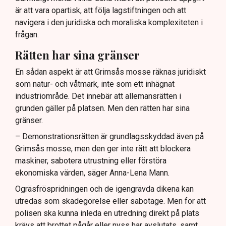
är att vara opartisk, att följa lagstiftningen och att
navigera i den juridiska och moraliska komplexiteten i
frågan.
Rätten har sina gränser
En sådan aspekt är att Grimsås mosse räknas juridiskt
som natur- och våtmark, inte som ett inhägnat
industriområde. Det innebär att allemansrätten i
grunden gäller på platsen. Men den rätten har sina
gränser.
– Demonstrationsrätten är grundlagsskyddad även på
Grimsås mosse, men den ger inte rätt att blockera
maskiner, sabotera utrustning eller förstöra
ekonomiska värden, säger Anna-Lena Mann.
Ogräsfröspridningen och de igengrävda dikena kan
utredas som skadegörelse eller sabotage. Men för att
polisen ska kunna inleda en utredning direkt på plats
krävs att brottet pågår eller nyss har avslutats, samt