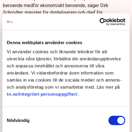
beroende medför ekonomiskt beroende, säger Dirk
Schrödter, minister för digitalisering och chef för
statskansliet i Schleswig-Holstein.
Denna webbplats använder cookies
Vi använder cookies och liknande tekniker för att
utveckla våra tjänster, förbättra din användarupplevelse
och anpassa innehållet och annonserna till våra
användare. Vi vidarebefordrar även information som
samlas in via cookies till de sociala medier och annons-
och analysföretag som vi samarbetar med. Läs mer på
tn.se/integritet-personuppgifter/
.
Dirk Schrödter, minister för digitalisering och chef för statskansliet i
Schleswig-Holstein. Bild: staatskanzlei Schleswig-Holstein
Samtyckesval
Nödvändig
Frågan om skadliga beroendeställningar är brännhet i
Tyskland, och handlar inte bara om digitalisering: Dirk