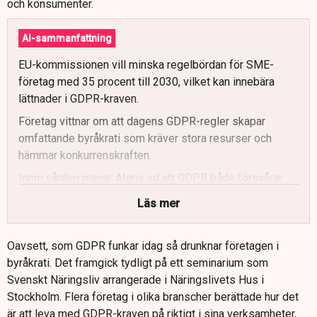
och konsumenter.
AI-sammanfattning
EU-kommissionen vill minska regelbördan för SME-
företag med 35 procent till 2030, vilket kan innebära
lättnader i GDPR-kraven.
Företag vittnar om att dagens GDPR-regler skapar
omfattande byråkrati som kräver stora resurser och
hämmar konkurrenskraften.
Inom vården menar Aleris vd att GDPR både försvårar
datadriven utveckling och hindrar effektivare sjukvård,
Läs mer
trots patienters vilja att dela data.
Rese- och tjänsteföretag upplever att detaljerade
Oavsett, som GDPR funkar idag så drunknar företagen i
dokumentationskrav och avtal med många små
byråkrati. Det framgick tydligt på ett seminarium som
leverantörer tar mer tid än den egentliga verksamheten.
Svenskt Näringsliv arrangerade i Näringslivets Hus i
Företagen efterlyser förenklingar, tydligare tillämpning
Stockholm. Flera företag i olika branscher berättade hur det
och certifieringslösningar som kan ersätta delar av den
är att leva med GDPR-kraven på riktigt i sina verksamheter,