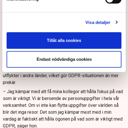
Mikael Vetterskog berättar att kunder hela tiden vill ha bättre
och billigare produkter och nu ställer han själv krav på
politiken.
Visa detaljer
– Vi vill ha bättre lagar som skyddar bättre, men som är
enklare att leva upp till, säger han.
Tillåt alla cookies
Lätt att fastna i dokumentationskraven
Anna-Karin Strömqvist är Group Data Protection Officer på
Endast nödvändiga cookies
Nordic Leisure Travel Group, som är ett tjänsteföretag med
flera bolag. De arrangerar bland annat paketresor med
utflykter i andra länder, vilket gör GDPR-situationen än mer
prekär.
– Jag kämpar med att få mina kollegor att hålla fokus på vad
som är viktigt. Vi är beroende av personuppgifter i hela vår
verksamhet. Om vi inte kan flytta uppgifter över världen så
blir det inga resor. Det som jag kämpar mest med i min
vardag är faktiskt att hålla ögonen på vad som är viktigt med
GDPR, säger hon.