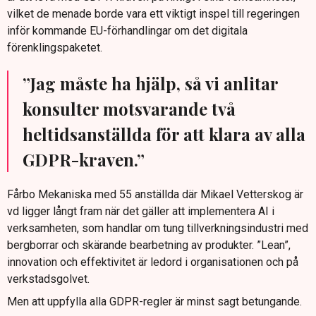
tunga dokumentationen.
vilket de menade borde vara ett viktigt inspel till regeringen
inför kommande EU-förhandlingar om det digitala
Regeringen säger sig vilja förenkla GDPR och andra
förenklingspaketet.
digitala regelverk, men betonar behovet av balans mellan
regellättnader och ett starkt dataskydd.
”Jag måste ha hjälp, så vi anlitar
konsulter motsvarande två
heltidsanställda för att klara av alla
GDPR-kraven.”
Fårbo Mekaniska med 55 anställda där Mikael Vetterskog är
vd ligger långt fram när det gäller att implementera AI i
verksamheten, som handlar om tung tillverkningsindustri med
bergborrar och skärande bearbetning av produkter. ”Lean”,
innovation och effektivitet är ledord i organisationen och på
verkstadsgolvet.
Men att uppfylla alla GDPR-regler är minst sagt betungande.