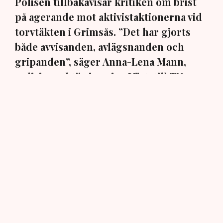
Polisen tillbakavisar kritiken om brist
på agerande mot aktivistaktionerna vid
torvtäkten i Grimsås. ”Det har gjorts
både avvisanden, avlägsnanden och
gripanden”, säger Anna-Lena Mann,
polisinspektör i region Väst, till TN.
Torvtäkten i Grimsås i Tranemo kommun har sedan 28
juli stoppats av aktivistgruppen Återställ Våtmarker
efter att aktivister har klättrat upp på
torvproducenten
Neovas maskiner
, grävt igen diken och spridit
ogräsfrön över täkten.
Aktivisterna klättrar upp på
maskiner – polisen kan inte
avvisa dem: ”Upptrappning
på helt ny nivå”
Näringsliv