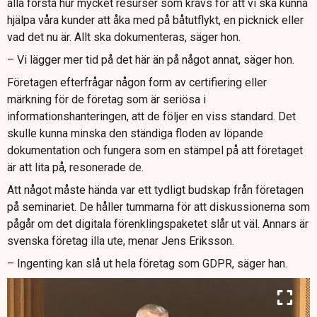
alla förstå hur mycket resurser som krävs för att vi ska kunna
hjälpa våra kunder att åka med på båtutflykt, en picknick eller
vad det nu är. Allt ska dokumenteras, säger hon.
– Vi lägger mer tid på det här än på något annat, säger hon.
Företagen efterfrågar någon form av certifiering eller
märkning för de företag som är seriösa i
informationshanteringen, att de följer en viss standard. Det
skulle kunna minska den ständiga floden av löpande
dokumentation och fungera som en stämpel på att företaget
är att lita på, resonerade de.
Att något måste hända var ett tydligt budskap från företagen
på seminariet. De håller tummarna för att diskussionerna som
pågår om det digitala förenklingspaketet slår ut väl. Annars är
svenska företag illa ute, menar Jens Eriksson.
– Ingenting kan slå ut hela företag som GDPR, säger han.