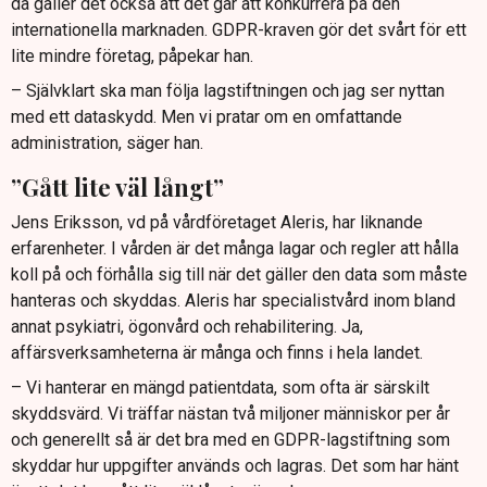
då gäller det också att det går att konkurrera på den
internationella marknaden. GDPR-kraven gör det svårt för ett
lite mindre företag, påpekar han.
– Självklart ska man följa lagstiftningen och jag ser nyttan
med ett dataskydd. Men vi pratar om en omfattande
administration, säger han.
”Gått lite väl långt”
Jens Eriksson, vd på vårdföretaget Aleris, har liknande
erfarenheter. I vården är det många lagar och regler att hålla
koll på och förhålla sig till när det gäller den data som måste
hanteras och skyddas. Aleris har specialistvård inom bland
annat psykiatri, ögonvård och rehabilitering. Ja,
affärsverksamheterna är många och finns i hela landet.
– Vi hanterar en mängd patientdata, som ofta är särskilt
skyddsvärd. Vi träffar nästan två miljoner människor per år
och generellt så är det bra med en GDPR-lagstiftning som
skyddar hur uppgifter används och lagras. Det som har hänt