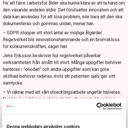
för att färre i arbetsför ålder ska kunna klara av att ta hand om
den växande andelen äldre. Det förutsätter innovation och att
data kan användas för att lösa problem, inte bara att den ska
dokumenteras och gömmas undan, menar han.
– GDPR stoppar ett stort antal av möjliga åtgärder.
Regelverket blir innovationshämmande och en bromskloss
för konkurrenskraften, säger han.
Jens Eriksson beskriver hur regelverket påverkar
verksamheten från smått till stort. Många uppgifter behöver
hanteras i ”onödan” och andra uppgifter som kan göra
skillnad behöver raderas, trots att patienten själv ger sitt
samtycke.
– Vi räknar med att vårt utvecklingsarbete ungefär halveras.
Det här är verkligen problematiskt, ett gigantiskt problem,
säger han.
”Vi skulle kunna krama ut 20
Denna webbplats använder cookies