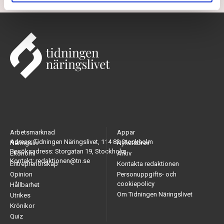
Arbetsmarknad
Appar
Adress: Tidningen Näringslivet, 114 82 Stockholm
Näringsliv
Nyhetsbrev
Besöksadress: Storgatan 19, Stockholm
Ekonomi
Arkiv
Kontakt: redaktionen@tn.se
Entreprenörskap
Kontakta redaktionen
Opinion
Personuppgifts- och
cookiepolicy
Hållbarhet
Om Tidningen Näringslivet
Utrikes
Krönikor
Quiz