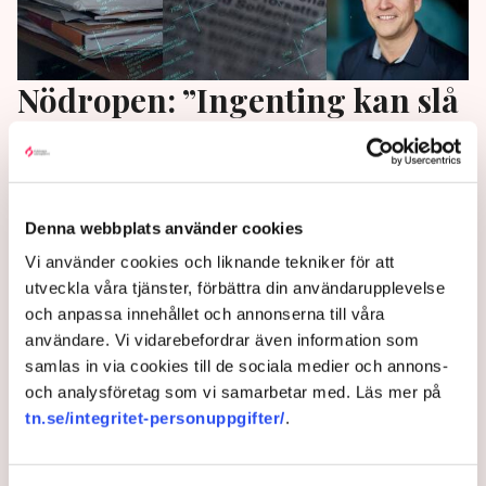
Nödropen: ”Ingenting kan slå
ut företag som GDPR”
Utvecklingsarbetet slås ut och kostnaderna skenar.
GDPR-reglerna har utvecklats till en byråkratisk
Denna webbplats använder cookies
mardröm, larmar uppgivna företagare i flera
Vi använder cookies och liknande tekniker för att
branscher. ”Vi tvingas anlita konsulter motsvarande
utveckla våra tjänster, förbättra din användarupplevelse
två heltidsanställda för att klara av alla kraven”, säger
och anpassa innehållet och annonserna till våra
Mikael Vetterskog, vd på Fårbo Mekaniska.
användare. Vi vidarebefordrar även information som
samlas in via cookies till de sociala medier och annons-
8 months ago |
Av: Daniel Mellwing
och analysföretag som vi samarbetar med. Läs mer på
tn.se/integritet-personuppgifter/
.