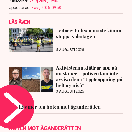
Publicerad:
6 aug 2026, 12:35
Uppdaterad:
7 aug 2026, 09:58
LÄS ÄVEN
Ledare: Polisen måste kunna
stoppa sabotagen
5 AUGUSTI 2026 |
Aktivisterna klättrar upp på
maskiner – polisen kan inte
avvisa dem: ”Upptrappning på
helt ny nivå”
3 AUGUSTI 2026 |
Läs mer om hoten mot äganderätten
HOTEN MOT ÄGANDERÄTTEN