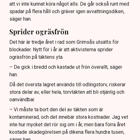
att vi inte kunnat köra något alls. De går också runt med
spadar på flera håll och gräver igen avvattningsdiken,
säger han.
Sprider ogräsfrön
Det här är tredje året i rad som Grimsås utsätts för
blockader. Nytt för i år är att aktivisterna sprider
ogräsfrön på täktens yta.
– De gick i bredd och kastade ut frön överallt, säger
han.
Då det översta lagret används till odlingstorv, riskerar
stora delar av, eller hela, torvtäkten att bli otjänlig och
oanvändbar.
– Vi måste ta bort den del av täkten som är
kontaminerad, och det innebär stora kostnader. Jag vet
inte hur mycket det rör sig om i år, men bara förra året
kostade skadegörelsen på dikena flera hundra tusen,
säger han.