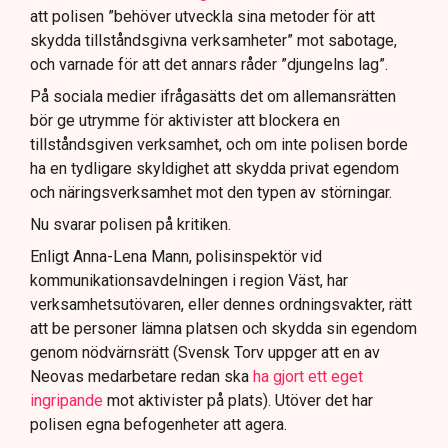
att polisen ”behöver utveckla sina metoder för att
skydda tillståndsgivna verksamheter” mot sabotage,
och varnade för att det annars råder ”djungelns lag”.
På sociala medier ifrågasätts det om allemansrätten
bör ge utrymme för aktivister att blockera en
tillståndsgiven verksamhet, och om inte polisen borde
ha en tydligare skyldighet att skydda privat egendom
och näringsverksamhet mot den typen av störningar.
Nu svarar polisen på kritiken.
Enligt Anna-Lena Mann, polisinspektör vid
kommunikationsavdelningen i region Väst, har
verksamhetsutövaren, eller dennes ordningsvakter, rätt
att be personer lämna platsen och skydda sin egendom
genom nödvärnsrätt (Svensk Torv uppger att en av
Neovas medarbetare redan ska
ha gjort ett eget
ingripande
mot aktivister på plats). Utöver det har
polisen egna befogenheter att agera.