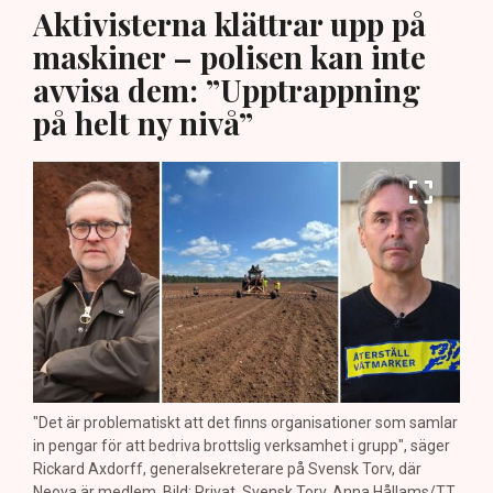
Aktivisterna klättrar upp på
maskiner – polisen kan inte
avvisa dem: ”Upptrappning
på helt ny nivå”
"Det är problematiskt att det finns organisationer som samlar
in pengar för att bedriva brottslig verksamhet i grupp", säger
Rickard Axdorff, generalsekreterare på Svensk Torv, där
Neova är medlem. Bild: Privat, Svensk Torv, Anna Hållams/TT