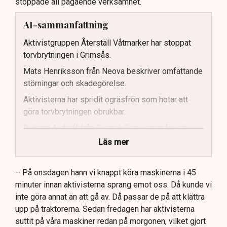
stoppade all pågående verksamhet.
AI-sammanfattning
Aktivistgruppen Återställ Våtmarker har stoppat
torvbrytningen i Grimsås.
Mats Henriksson från Neova beskriver omfattande
störningar och skadegörelse.
Aktivisterna har spridit ogräsfrön som hotar att
göra torvbrytningen obrukbar.
Rickard Axdorff från Svensk Torv varnar för ett
stort ekonomiskt sabotage.
Läs mer
Dialogpolisen på plats står maktlös inför
aktivisternas handlingar.
– På onsdagen hann vi knappt köra maskinerna i 45
minuter innan aktivisterna sprang emot oss. Då kunde vi
Frågor kvarstår om finansiering av illegal aktivism.
inte göra annat än att gå av. Då passar de på att klättra
upp på traktorerna. Sedan fredagen har aktivisterna
suttit på våra maskiner redan på morgonen, vilket gjort