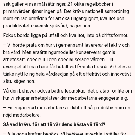
sak gäller vissa målsättningar, 21 olika regelböcker i
primärvården tjänar ingen på. Det krävs nationell samordning
inom en rad områden för att öka tillgänglighet, kvalitet och
produktivitet i svensk sjukvård, säger hon.
Fokus borde ligga på utfall och kvalitet, inte på driftsformer.
– Vi borde prata om hur vi gemensamt levererar effektiv och
bra vård. Men ersättningsmodeller konserverar gamla
arbetssätt, speciellt i den specialiserade vården. Till
exempel att man bara får betalt vid fysiska besök. Vi behöver
tänka nytt kring hela vårdkedjan på ett effektivt och innovativt
sätt, säger hon.
Vården behöver också bättre ledarskap, det pratas för lite om
hur vi skapar arbetsplatser där medarbetarna engagerar sig.
– En engagerad medarbetare är dubbelt så produktiv som en
nöjd medarbetare.
Så vad krävs för att få världens bästa välfärd?
– Alla goda krafter behövs. Vi behöver utveckla i stället för