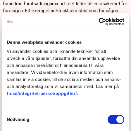
förändras förutsättningarna och det leder till en osäkerhet för
företagen. Ett exempel är Stockholm stad som för någon
mandatperiod sedan hade ambitionen att 60 procent av
äldreboendena skulle drivas av privata bolag och 40 procent
av kommunen. En mandatperiod senare så är ombytta roller,
40 procent ska vara privat och 60 procent kommunalt. Hur ska
Denna webbplats använder cookies
ett privat företag våga investera i att bygga ett äldreboende
Vi använder cookies och liknande tekniker för att
med de förutsättningarna?
utveckla våra tjänster, förbättra din användarupplevelse
– I exemplet med Stockholm så är det också så att det
och anpassa innehållet och annonserna till våra
kommunala fastighetsbolaget inte hinner bygga sin andel
användare. Vi vidarebefordrar även information som
vilket leder till platsbrist och den stora förloraren är i
samlas in via cookies till de sociala medier och annons-
slutändan medborgarna.
och analysföretag som vi samarbetar med. Läs mer på
Vad är de vanligaste missuppfattningarna i debatten?
tn.se/integritet-personuppgifter/
.
– Tyvärr handlar debatten ofta om att övervinster skapas
genom att försämra kvaliteten både för de boende och för
Samtyckesval
personalen. Jag har själv arbetat inom äldreomsorgen i 20 år
Nödvändig
och för mig är det tydligt att privata verksamheter är ledande
när det gäller kvalitet och arbetsmiljö. Det vore mer relevant