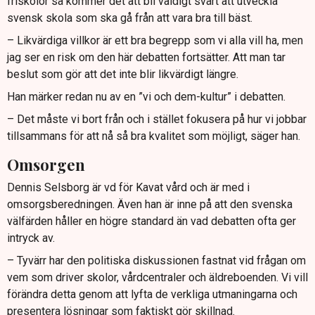
friskolor så kommer det att bli väldigt svårt att utveckla
svensk skola som ska gå från att vara bra till bäst.
– Likvärdiga villkor är ett bra begrepp som vi alla vill ha, men
jag ser en risk om den här debatten fortsätter. Att man tar
beslut som gör att det inte blir likvärdigt längre.
Han märker redan nu av en ”vi och dem-kultur” i debatten.
– Det måste vi bort från och i stället fokusera på hur vi jobbar
tillsammans för att nå så bra kvalitet som möjligt, säger han.
Omsorgen
Dennis Selsborg är vd för Kavat vård och är med i
omsorgsberedningen. Även han är inne på att den svenska
välfärden håller en högre standard än vad debatten ofta ger
intryck av.
– Tyvärr har den politiska diskussionen fastnat vid frågan om
vem som driver skolor, vårdcentraler och äldreboenden. Vi vill
förändra detta genom att lyfta de verkliga utmaningarna och
presentera lösningar som faktiskt gör skillnad.