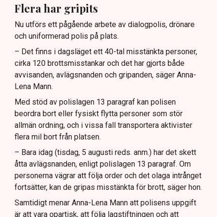
Flera har gripits
Nu utförs ett pågående arbete av dialogpolis, drönare
och uniformerad polis på plats.
– Det finns i dagsläget ett 40-tal misstänkta personer,
cirka 120 brottsmisstankar och det har gjorts både
avvisanden, avlägsnanden och gripanden, säger Anna-
Lena Mann.
Med stöd av polislagen 13 paragraf kan polisen
beordra bort eller fysiskt flytta personer som stör
allmän ordning, och i vissa fall transportera aktivister
flera mil bort från platsen.
– Bara idag (tisdag, 5 augusti reds. anm.) har det skett
åtta avlägsnanden, enligt polislagen 13 paragraf. Om
personerna vägrar att följa order och det olaga intrånget
fortsätter, kan de gripas misstänkta för brott, säger hon.
Samtidigt menar Anna-Lena Mann att polisens uppgift
är att vara opartisk, att följa lagstiftningen och att