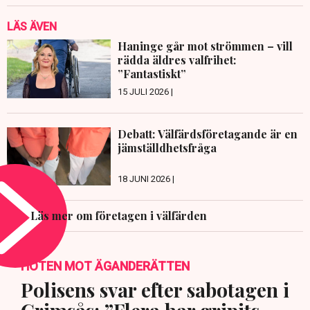
LÄS ÄVEN
Haninge går mot strömmen – vill
rädda äldres valfrihet:
”Fantastiskt”
15 JULI 2026 |
Debatt: Välfärdsföretagande är en
jämställdhetsfråga
18 JUNI 2026 |
Läs mer om företagen i välfärden
HOTEN MOT ÄGANDERÄTTEN
Polisens svar efter sabotagen i