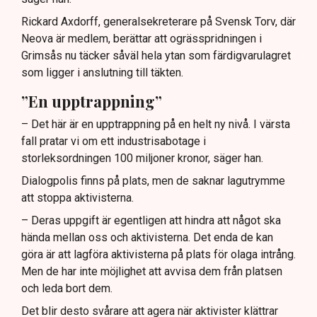
Rickard Axdorff, generalsekreterare på Svensk Torv, där
Neova är medlem, berättar att ogrässpridningen i
Grimsås nu täcker såväl hela ytan som färdigvarulagret
som ligger i anslutning till täkten.
”En upptrappning”
– Det här är en upptrappning på en helt ny nivå. I värsta
fall pratar vi om ett industrisabotage i
storleksordningen 100 miljoner kronor, säger han.
Dialogpolis finns på plats, men de saknar lagutrymme
att stoppa aktivisterna.
– Deras uppgift är egentligen att hindra att något ska
hända mellan oss och aktivisterna. Det enda de kan
göra är att lagföra aktivisterna på plats för olaga intrång.
Men de har inte möjlighet att avvisa dem från platsen
och leda bort dem.
Det blir desto svårare att agera när aktivister klättrar