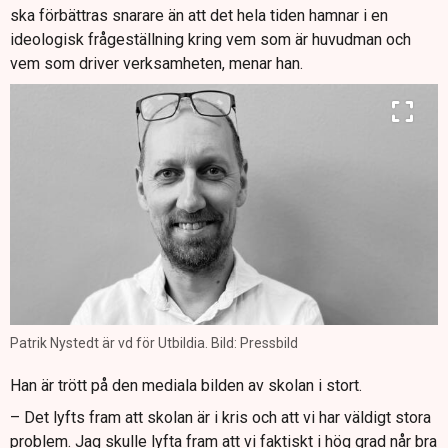
ska förbättras snarare än att det hela tiden hamnar i en
ideologisk frågeställning kring vem som är huvudman och
vem som driver verksamheten, menar han.
Patrik Nystedt är vd för Utbildia. Bild: Pressbild
Han är trött på den mediala bilden av skolan i stort.
– Det lyfts fram att skolan är i kris och att vi har väldigt stora
problem. Jag skulle lyfta fram att vi faktiskt i hög grad når bra