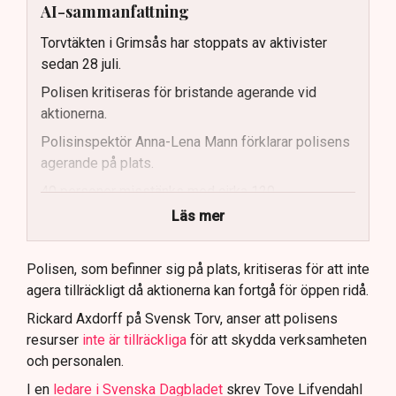
AI-sammanfattning
Torvtäkten i Grimsås har stoppats av aktivister
sedan 28 juli.
Polisen kritiseras för bristande agerande vid
aktionerna.
Polisinspektör Anna-Lena Mann förklarar polisens
agerande på plats.
40 personer misstänks med cirka 120
brottsmisstankar kopplade.
Läs mer
Polisen använder drönare och uniformerad polis
för att dokumentera bevis.
Polisen, som befinner sig på plats, kritiseras för att inte
agera tillräckligt då aktionerna kan fortgå för öppen ridå.
Samtidigt är polisarbetet komplext när det gäller
att navigera juridiska rättigheter och gränser.
Rickard Axdorff på Svensk Torv, anser att polisens
resurser
inte är tillräckliga
för att skydda verksamheten
och personalen.
I en
ledare i Svenska Dagbladet
skrev Tove Lifvendahl