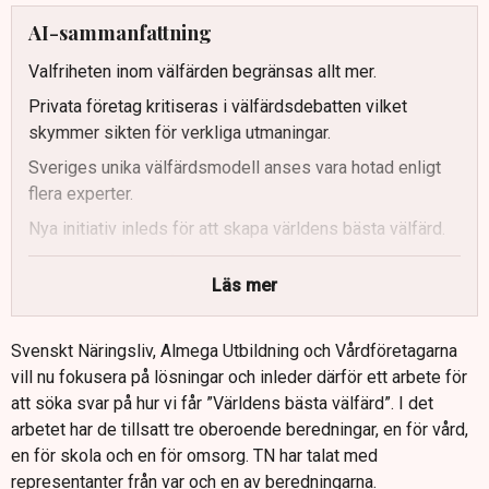
AI-sammanfattning
Valfriheten inom välfärden begränsas allt mer.
Privata företag kritiseras i välfärdsdebatten vilket
skymmer sikten för verkliga utmaningar.
Sveriges unika välfärdsmodell anses vara hotad enligt
flera experter.
Nya initiativ inleds för att skapa världens bästa välfärd.
Utmaningar inom vård, skola och omsorg kräver nya
Läs mer
lösningar.
Debatten bör fokusera på kvalitet och effektivitet, inte
Svenskt Näringsliv, Almega Utbildning och Vårdföretagarna
driftsformer.
vill nu fokusera på lösningar och inleder därför ett arbete för
att söka svar på hur vi får ”Världens bästa välfärd”. I det
arbetet har de tillsatt tre oberoende beredningar, en för vård,
en för skola och en för omsorg. TN har talat med
representanter från var och en av beredningarna.