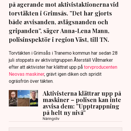
på agerande mot aktivistaktionerna vid
torvtäkten i Grimsås. ”Det har gjorts
både avvisanden, avlägsnanden och
gripanden”, säger Anna-Lena Mann,
polisinspektör i region Väst, till TN.
Torvtäkten i Grimsås i Tranemo kommun har sedan 28
juli stoppats av aktivistgruppen Återställ Våtmarker
efter att aktivister har klättrat upp på
torvproducenten
Neovas maskiner
, grävt igen diken och spridit
ogräsfrön över täkten.
Aktivisterna klättrar upp på
maskiner – polisen kan inte
avvisa dem: ”Upptrappning
på helt ny nivå”
Näringsliv