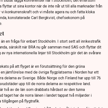
om slutat lägga konferenser här i Stockholm, det eftersom
 flyttar ut sina kontor när de inte når ut till alla marknader från
vi konkurrenskraft och vi måste agera nu och fatta kloka
landa, konstaterade Carl Bergkvist, chefsekonom på
e.
et
än en fråga för enbart Stockholm. I stort sett all inrikestrafik
rlanda, särskilt när BRA nu går samman med SAS och flyttar dit
v nya internationella linjer till Stockholm gör det än svårare
pekats på att flyget är en förutsättning för den gröna
 en jämförelse med de övriga flygplatserna i Norden hur ett
ra delarna av Sverige. Både Norge och Finland har upp till 76
uvudstäder upp till de norra delarna av respektive land.
är två av de län som drabbats hårdast av den tunna
d taget har de norra länen i landet tappat två miljarder i
 tillgången på flygtrafik.