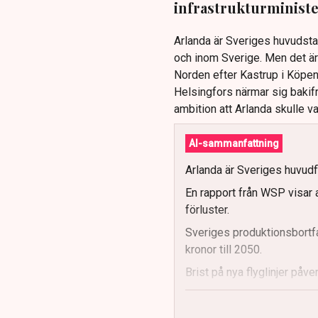
infrastrukturminist
Arlanda är Sveriges huvudstad
och inom Sverige. Men det är 
Norden efter Kastrup i Köpe
Helsingfors närmar sig bakifr
ambition att Arlanda skulle v
AI-sammanfattning
Arlanda är Sveriges huvudfl
En rapport från WSP visar 
förluster.
Sveriges produktionsbortfal
kronor till 2050.
Brist på nya flyglinjer påve
Debatten kring "flygskam" 
Rapporten påpekar behovet 