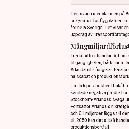
Den svaga utvecklingen på Arl
bekymmer för flygplatsen i 
för hela Sverige. Det visar e
uppdrag av Transportföretage
Mångmiljardförlus
I reda siffror handlar det o
tillgängligheten, både inom la
Arlanda inte fungerar. Bara u
ha skapat en produktionsförlu
Om tidsperspektivet bakåt för
samlade negativa produktion
Stockholm-Arlandas svaga utv
Fortsätter Arlanda sin kräftg
och 81 miljarder läggs till d
till 2050 kan det alltså handl
produktionsbortfall.