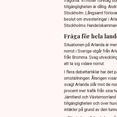
frågorna. Vi möter företag s
tillgängligheten är dålig. Andra
Stockholm. Långsamt förlorar 
beslut om investeringar i Ar
Stockholms Handelskammar
Fråga för hela land
Situationen på Arlanda är mer 
norrut i Sverige utgår från A
från Bromma. Svag utveckling a
att ta sig vidare norrut.
I flera debattartiklar har det 
omställningen. Återigen visar
svagt Arlanda slår mot de nor
procent mer trafik från sina h
Jämtland och Västernorrland 
tillgängligheten och över huvu
intäkter på grund av den tunna