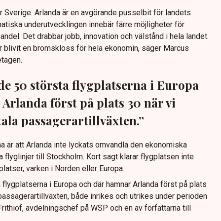
r Sverige. Arlanda är en avgörande pusselbit för landets
atiska underutvecklingen innebär färre möjligheter för
andel. Det drabbar jobb, innovation och välstånd i hela landet.
r blivit en bromskloss för hela ekonomin, säger Marcus
etagen.
de 50 största flygplatserna i Europa
Arlanda först på plats 30 när vi
ala passagerartillväxten.”
rna är att Arlanda inte lyckats omvandla den ekonomiska
flyglinjer till Stockholm. Kort sagt klarar flygplatsen inte
atser, varken i Norden eller Europa.
a flygplatserna i Europa och där hamnar Arlanda först på plats
 passagerartillväxten, både inrikes och utrikes under perioden
ithiof, avdelningschef på WSP och en av författarna till