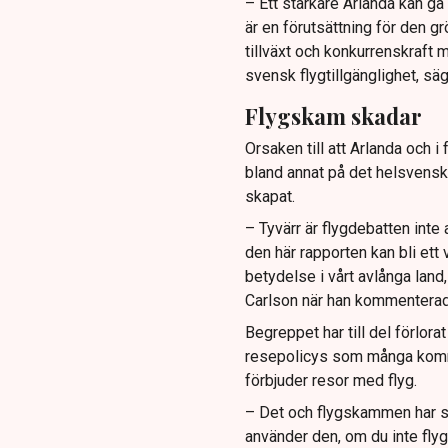
– Ett starkare Arlanda kan gå
är en förutsättning för den g
tillväxt och konkurrenskraft m
svensk flygtillgänglighet, s
Flygskam skadar
Orsaken till att Arlanda och i
bland annat på det helsvens
skapat.
– Tyvärr är flygdebatten inte 
den här rapporten kan bli ett 
betydelse i vårt avlånga land
Carlson när han kommenterad
Begreppet har till del förlora
resepolicys som många kommu
förbjuder resor med flyg.
– Det och flygskammen har sk
använder den, om du inte flyge