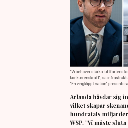
”Vi behöver stärka luftfartens k
konkurrenskraft”, sa infrastruk
”En vingklippt nation” presentera
Arlanda hävdar sig i
vilket skapar skena
hundratals miljarder
WSP. ”Vi måste sluta 