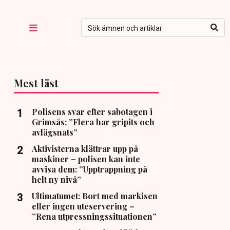
Mest läst
Polisens svar efter sabotagen i
Grimsås: ”Flera har gripits och
avlägsnats”
Aktivisterna klättrar upp på
maskiner – polisen kan inte
avvisa dem: ”Upptrappning på
helt ny nivå”
Ultimatumet: Bort med markisen
eller ingen uteservering –
”Rena utpressningssituationen”