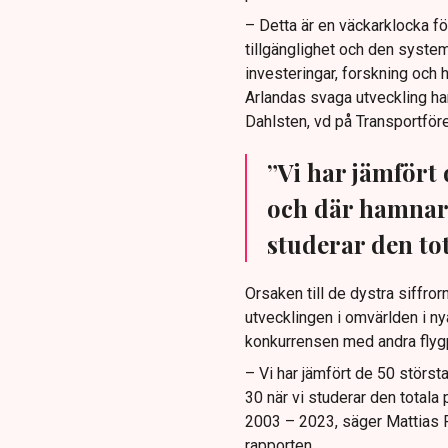
– Detta är en väckarklocka fö
tillgänglighet och den system
investeringar, forskning och h
Arlandas svaga utveckling ha
Dahlsten, vd på Transportför
”Vi har jämfört 
och där hamnar 
studerar den tot
Orsaken till de dystra siffro
utvecklingen i omvärlden i nya 
konkurrensen med andra flygpl
– Vi har jämfört de 50 störst
30 när vi studerar den totala
2003 – 2023, säger Mattias Fr
rapporten.