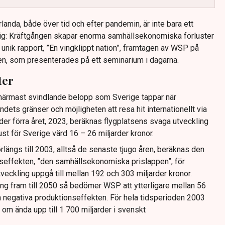
anda, både över tid och efter pandemin, är inte bara ett
sig: Kräftgången skapar enorma samhällsekonomiska förluster
n unik rapport, ”En vingklippt nation”, framtagen av WSP på
n, som presenterades på ett seminarium i dagarna.
ter
m närmast svindlande belopp som Sverige tappar när
ndets gränser och möjligheten att resa hit internationellt via
nder förra året, 2023, beräknas flygplatsens svaga utveckling
st för Sverige värd 16 – 26 miljarder kronor.
längs till 2003, alltså de senaste tjugo åren, beräknas den
seffekten, ”den samhällsekonomiska prislappen”, för
eckling uppgå till mellan 192 och 303 miljarder kronor.
ång fram till 2050 så bedömer WSP att ytterligare mellan 56
en negativa produktionseffekten. För hela tidsperioden 2003
a om ända upp till 1 700 miljarder i svenskt