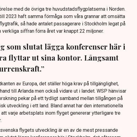
ämförelse med de övriga tre huvudstadsflygplatserna i Norden.
till 2023 haft samma förmåga som våra grannar att omsätta
flygtrafik, så hade antalet passagerare i Stockholm legat på
 verkliga siffran förra året var knappt 22 miljoner.
ag som slutat lägga konferenser här i
a flyttar ut sina kontor. Långsamt
urrenskraft.”
utkanten av Europa, det ställer höga krav på tillgänglighet,
ta hand till Arlanda men också vidare ut i landet. WSP hänvisar
 forskning pekar på ett tydligt samband mellan tillgången på
k utveckling i ett land. Bland annat har den internationella
att varje arbetsplats inom flyget genererar ytterligare tre
.
 svenska flygets utveckling är en av de mest pressande