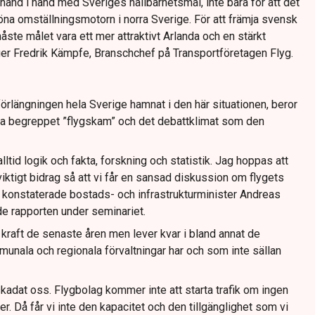
 hand i hand med Sveriges hållbarhetsmål, inte bara för att det
röna omställningsmotorn i norra Sverige. För att främja svensk
åste målet vara ett mer attraktivt Arlanda och en stärkt
äger Fredrik Kämpfe, Branschchef på Transportföretagen Flyg.
 förlängningen hela Sverige hamnat i den här situationen, beror
ka begreppet ”flygskam” och det debattklimat som den
alltid logik och fakta, forskning och statistik. Jag hoppas att
viktigt bidrag så att vi får en sansad diskussion om flygets
, konstaterade bostads- och infrastrukturminister Andreas
e rapporten under seminariet.
t kraft de senaste åren men lever kvar i bland annat de
nala och regionala förvaltningar har och som inte sällan
adat oss. Flygbolag kommer inte att starta trafik om ingen
r. Då får vi inte den kapacitet och den tillgänglighet som vi