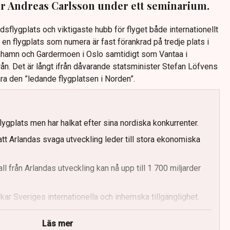
er Andreas Carlsson under ett seminarium.
sflygplats och viktigaste hubb för flyget både internationellt
en flygplats som numera är fast förankrad på tredje plats i
nhamn och Gardermoen i Oslo samtidigt som Vantaa i
ån. Det är långt ifrån dåvarande statsminister Stefan Löfvens
ara den ”ledande flygplatsen i Norden”.
ygplats men har halkat efter sina nordiska konkurrenter.
att Arlandas svaga utveckling leder till stora ekonomiska
l från Arlandas utveckling kan nå upp till 1 700 miljarder
rkar Sveriges internationella och inhemska tillgänglighet.
och underinvesteringar orsakar Arlandas svårigheter.
Läs mer
av förbättringar för att stärka svensk konkurrenskraft.