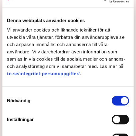
Denna webbplats använder cookies
Vi använder cookies och liknande tekniker för att
utveckla våra tjänster, förbättra din användarupplevelse
och anpassa innehållet och annonserna till våra
användare. Vi vidarebefordrar även information som
samlas in via cookies till de sociala medier och annons-
och analysföretag som vi samarbetar med. Läs mer på
Halv miljard i stöd till
tn.se/integritet-personuppgifter/
.
inrikesflyget
Samtyckesval
Regeringen föreslår ett stödpaket på 500 miljoner
Nödvändig
kronor till inrikesflyget som pressas hårt av höga
bränslepriser.
Inställningar
2 months ago |