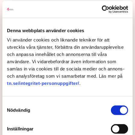
löneökningar framöver. ”Vi kan inte ta den svenska
konkurrenskraften för given”, säger Svenskt
Näringslivs chefsekonom Sven-Olov Daunfeldt.
3 months ago |
Av: Stina Bengtsson
Denna webbplats använder cookies
Vi använder cookies och liknande tekniker för att
utveckla våra tjänster, förbättra din användarupplevelse
och anpassa innehållet och annonserna till våra
användare. Vi vidarebefordrar även information som
samlas in via cookies till de sociala medier och annons-
och analysföretag som vi samarbetar med. Läs mer på
tn.se/integritet-personuppgifter/
.
Samtyckesval
Nödvändig
Industrin: Därför förlorar
arbetarna på kortare
Inställningar