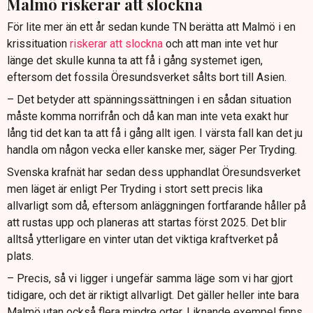
Malmö riskerar att slockna
För lite mer än ett år sedan kunde TN berätta att Malmö i en
krissituation
riskerar att slockna
och att man inte vet hur
länge det skulle kunna ta att få i gång systemet igen,
eftersom det fossila Öresundsverket sålts bort till Asien.
– Det betyder att spänningssättningen i en sådan situation
måste komma norrifrån och då kan man inte veta exakt hur
lång tid det kan ta att få i gång allt igen. I värsta fall kan det ju
handla om någon vecka eller kanske mer, säger Per Tryding.
Svenska krafnät har sedan dess upphandlat Öresundsverket
men läget är enligt Per Tryding i stort sett precis lika
allvarligt som då, eftersom anläggningen fortfarande håller på
att rustas upp och planeras att startas först 2025. Det blir
alltså ytterligare en vinter utan det viktiga kraftverket på
plats.
– Precis, så vi ligger i ungefär samma läge som vi har gjort
tidigare, och det är riktigt allvarligt. Det gäller heller inte bara
Malmö utan också flera mindre orter. Liknande exempel finns