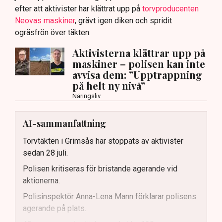
efter att aktivister har klättrat upp på
torvproducenten
Neovas maskiner
, grävt igen diken och spridit
ogräsfrön över täkten.
Aktivisterna klättrar upp på
maskiner – polisen kan inte
avvisa dem: ”Upptrappning
på helt ny nivå”
Näringsliv
AI-sammanfattning
Torvtäkten i Grimsås har stoppats av aktivister
sedan 28 juli.
Polisen kritiseras för bristande agerande vid
aktionerna.
Polisinspektör Anna-Lena Mann förklarar polisens
agerande på plats.