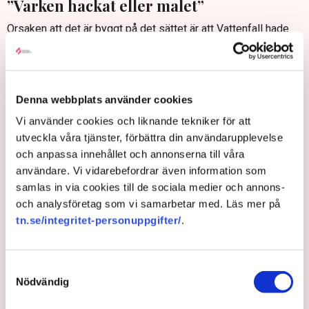
”Varken hackat eller malet”
Orsaken att det är byggt på det sättet är att Vattenfall hade
ansvar för stora delar innan avregleringen av elmarknaden.
Det är en rest från tidigare, menar han.
– I stället hade det varit bättre att ha ett affärsverk som är
Denna webbplats använder cookies
ansvarig för stamnätet, ett statligt bolag som är ansvarig för
driften och en riktig myndighet som sköter
Vi använder cookies och liknande tekniker för att
myndighetssysslorna. Nu har vi inte det och i stället får vi en
utveckla våra tjänster, förbättra din användarupplevelse
sådan här situation med ett konstigt affärsverk där det
och anpassa innehållet och annonserna till våra
varken blir hackat eller malet. Det är en konsekvens av en
användare. Vi vidarebefordrar även information som
dåligt organiserad myndighet, säger han.
samlas in via cookies till de sociala medier och annons-
och analysföretag som vi samarbetar med. Läs mer på
Han vill att regeringen tillför en snabbutredning kring Svenska
tn.se/integritet-personuppgifter/
.
kraftnäts roll.
– Om den sedan kommer fram till att vi behåller
myndigheterna som de är, så fine, men jag vet att den
Samtyckesval
utredningen kommer att komma fram till att det är dåligt
Nödvändig
organiserat. En organisation vars uppgift att upprätthålla