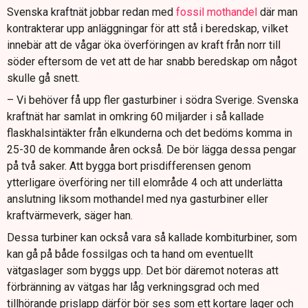
Svenska kraftnät jobbar redan med
fossil mothandel
där man
kontrakterar upp anläggningar för att stå i beredskap, vilket
innebär att de vågar öka överföringen av kraft från norr till
söder eftersom de vet att de har snabb beredskap om något
skulle gå snett.
– Vi behöver få upp fler gasturbiner i södra Sverige. Svenska
kraftnät har samlat in omkring 60 miljarder i så kallade
flaskhalsintäkter från elkunderna och det bedöms komma in
25-30 de kommande åren också. De bör lägga dessa pengar
på två saker. Att bygga bort prisdifferensen genom
ytterligare överföring ner till elområde 4 och att underlätta
anslutning liksom mothandel med nya gasturbiner eller
kraftvärmeverk, säger han.
Dessa turbiner kan också vara så kallade kombiturbiner, som
kan gå på både fossilgas och ta hand om eventuellt
vätgaslager som byggs upp. Det bör däremot noteras att
förbränning av vätgas har låg verkningsgrad och med
tillhörande prislapp därför bör ses som ett kortare lager och