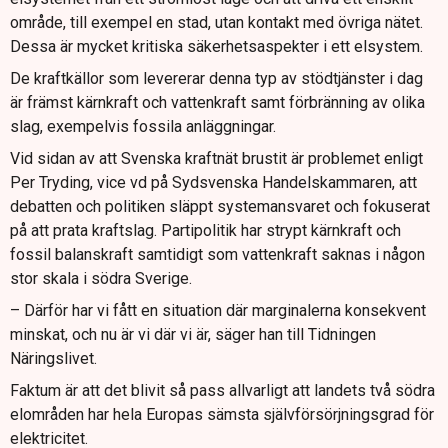
område, till exempel en stad, utan kontakt med övriga nätet.
Dessa är mycket kritiska säkerhetsaspekter i ett elsystem.
De kraftkällor som levererar denna typ av stödtjänster i dag
är främst kärnkraft och vattenkraft samt förbränning av olika
slag, exempelvis fossila anläggningar.
Vid sidan av att Svenska kraftnät brustit är problemet enligt
Per Tryding, vice vd på Sydsvenska Handelskammaren, att
debatten och politiken släppt systemansvaret och fokuserat
på att prata kraftslag. Partipolitik har strypt kärnkraft och
fossil balanskraft samtidigt som vattenkraft saknas i någon
stor skala i södra Sverige.
– Därför har vi fått en situation där marginalerna konsekvent
minskat, och nu är vi där vi är, säger han till Tidningen
Näringslivet.
Faktum är att det blivit så pass allvarligt att landets två södra
elområden har hela Europas sämsta självförsörjningsgrad för
elektricitet.