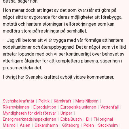
dessa, säger hon.
Hon menar dock att inget av det som kvarstår att göra på
något sätt är avgörande för deras möjligheter att förebygga,
motstå och hantera störningar i elförsörjningen som kan
medföra stora påfrestningar på samhället.
–­ Jag vill betona att vi är trygga med vår förmåga att hantera
nödsituationer och återuppbyggnad. Det är något som vi alltid
arbetar löpande med och vi ser kontinuerligt över behovet av
ytterligare åtgärder för att komplettera planerna, säger hon i
pressmeddelandet.
I övrigt har Svenska kraftnät avböjt vidare kommentarer.
Svenska kraftnät
Politik
Kärnkraft
Mats Nilsson
Riksrevisionen
Elproduktion
Europeiska unionen
Vattenfall
Myndigheten för civilt försvar
Uniper
Energimarknadsinspektionen
Ebba Busch
El
TN original
Malmö
Asien
Oskarshamn
Göteborg
Polen
Stockholm