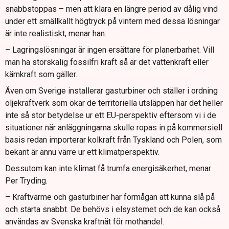
snabbstoppas – men att klara en längre period av dålig vind
under ett smällkallt högtryck på vintern med dessa lösningar
är inte realistiskt, menar han.
– Lagringslösningar är ingen ersättare för planerbarhet. Vill
man ha storskalig fossilfri kraft så är det vattenkraft eller
kärnkraft som gäller.
Även om Sverige installerar gasturbiner och ställer i ordning
oljekraftverk som ökar de territoriella utsläppen har det heller
inte så stor betydelse ur ett EU-perspektiv eftersom vi i de
situationer när anläggningarna skulle ropas in på kommersiell
basis redan importerar kolkraft från Tyskland och Polen, som
bekant är ännu värre ur ett klimatperspektiv.
Dessutom kan inte klimat få trumfa energisäkerhet, menar
Per Tryding.
– Kraftvärme och gasturbiner har förmågan att kunna slå på
och starta snabbt. De behövs i elsystemet och de kan också
användas av Svenska kraftnät för mothandel.