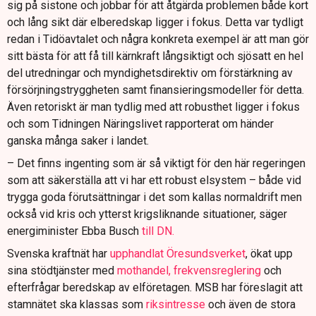
sig på sistone och jobbar för att åtgärda problemen både kort
och lång sikt där elberedskap ligger i fokus. Detta var tydligt
redan i Tidöavtalet och några konkreta exempel är att man gör
sitt bästa för att få till kärnkraft långsiktigt och sjösatt en hel
del utredningar och myndighetsdirektiv om förstärkning av
försörjningstryggheten samt finansieringsmodeller för detta.
Även retoriskt är man tydlig med att robusthet ligger i fokus
och som Tidningen Näringslivet rapporterat om händer
ganska många saker i landet.
– Det finns ingenting som är så viktigt för den här regeringen
som att säkerställa att vi har ett robust elsystem – både vid
trygga goda förutsättningar i det som kallas normaldrift men
också vid kris och ytterst krigsliknande situationer, säger
energiminister Ebba Busch
till DN.
Svenska kraftnät har
upphandlat Öresundsverket
, ökat upp
sina stödtjänster med
mothandel,
frekvensreglering
och
efterfrågar beredskap av elföretagen. MSB har föreslagit att
stamnätet ska klassas som
riksintresse
och även de stora