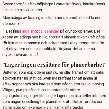
Sedan förstås effekthöjningar i vattenkraftverk, kärnkraftverk
och andra självklarheter.
Men många av lösningarna kommer däremot inte att ta ned
elpriserna.
– Det finns
inga snabba lösningar
på grundproblemet. Det
kostar att stänga ned billig, fossilfri planerbar kärnkraft både
för klimatet, ekonomin och säkerheten i elsystemet. Man får
det elsystem som man politiskt förtjänar, det är inte så
mycket svårare än så.
”Lager ingen ersättare för planerbarhet”
Batterier, som exploderar just nu, handlar främst om att sälja
stödtjänster till statliga Svenska kraftnät för att jämna ut
effekttoppar och ska inte ses som någon storskalig lösning.
Vätgas, pumpkraft och andra potentiellt större
lagringslösningar ger lite längre lager men ska heller inte ses
som någon ersättning för planerbar kraft. Det är förstås bra
att ha lager om exempelvis en kärnkraftsreaktor