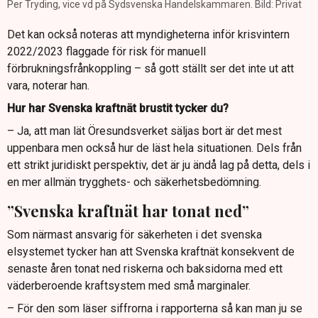
Per Tryding, vice vd på Sydsvenska Handelskammaren. Bild: Privat
Det kan också noteras att myndigheterna inför krisvintern
2022/2023 flaggade för risk för manuell
förbrukningsfrånkoppling – så gott ställt ser det inte ut att
vara, noterar han.
Hur har Svenska kraftnät brustit tycker du?
– Ja, att man lät Öresundsverket säljas bort är det mest
uppenbara men också hur de läst hela situationen. Dels från
ett strikt juridiskt perspektiv, det är ju ändå lag på detta, dels i
en mer allmän trygghets- och säkerhetsbedömning.
”Svenska kraftnät har tonat ned”
Som närmast ansvarig för säkerheten i det svenska
elsystemet tycker han att Svenska kraftnät konsekvent de
senaste åren tonat ned riskerna och baksidorna med ett
väderberoende kraftsystem med små marginaler.
– För den som läser siffrorna i rapporterna så kan man ju se