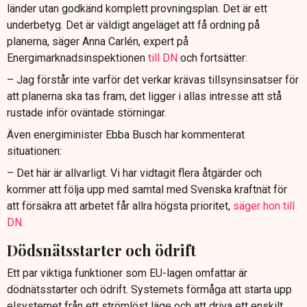
länder utan godkänd komplett provningsplan. Det är ett
underbetyg. Det är väldigt angeläget att få ordning på
planerna, säger Anna Carlén, expert på
Energimarknadsinspektionen
till DN
och fortsätter:
– Jag förstår inte varför det verkar krävas tillsynsinsatser för
att planerna ska tas fram, det ligger i allas intresse att stå
rustade inför oväntade störningar.
Även energiminister Ebba Busch har kommenterat
situationen:
– Det här är allvarligt. Vi har vidtagit flera åtgärder och
kommer att följa upp med samtal med Svenska kraftnät för
att försäkra att arbetet får allra högsta prioritet,
säger hon till
DN.
Dödsnätsstarter och ödrift
Ett par viktiga funktioner som EU-lagen omfattar är
dödnätsstarter och ödrift. Systemets förmåga att starta upp
elsystemet från ett strömlöst läge och att driva ett enskilt