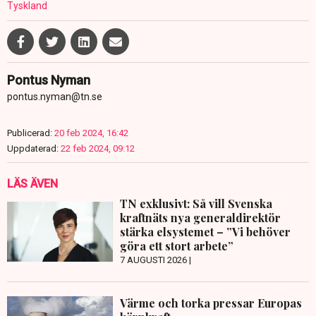
Tyskland
Pontus Nyman
pontus.nyman@tn.se
Publicerad:
20 feb 2024, 16:42
Uppdaterad:
22 feb 2024, 09:12
LÄS ÄVEN
TN exklusivt: Så vill Svenska
kraftnäts nya generaldirektör
stärka elsystemet – ”Vi behöver
göra ett stort arbete”
7 AUGUSTI 2026 |
Värme och torka pressar Europas