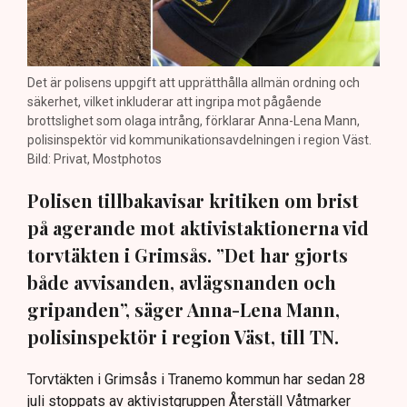
Det är polisens uppgift att upprätthålla allmän ordning och
säkerhet, vilket inkluderar att ingripa mot pågående
brottslighet som olaga intrång, förklarar Anna-Lena Mann,
polisinspektör vid kommunikationsavdelningen i region Väst.
Bild: Privat, Mostphotos
Polisen tillbakavisar kritiken om brist
på agerande mot aktivistaktionerna vid
torvtäkten i Grimsås. ”Det har gjorts
både avvisanden, avlägsnanden och
gripanden”, säger Anna-Lena Mann,
polisinspektör i region Väst, till TN.
Torvtäkten i Grimsås i Tranemo kommun har sedan 28
juli stoppats av aktivistgruppen Återställ Våtmarker