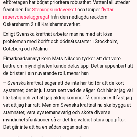
elföretagen har börjat prioritera robusthet. Vattenfall utreder
framtiden för
Stenungsundsverket
och Uniper
flyttar
reservdieselaggregat
från den nedlagda reaktorn
Oskarshamn 2 till Karlshamnsverket.
Enligt Svenska kraftnät arbetar man nu med att lösa
problemen med ödrift och dödnätsstarter i Stockholm,
Göteborg och Malmö.
Elmarknadsanalytikern Mats Nilsson tycker att det vore
bättre om myndigheten kunde delas upp. Det är uppenbart att
de brister i sin nuvarande roll, menar han.
– Svenska kraftnät säger att de inte har tid för att de kört
systemet, det är ju i stort sett vad de säger. Och här är jag väl
lite tjatig och vet att jag aldrig kommer få som jag vill fast jag
vet att jag har rätt. Men om Svenska kraftnät nu ska bygga ut
stamnätet, vara systemansvarig och sköta diverse
myndighetsfunktioner så är det tre väldigt stora uppgifter.
Det går inte att ha en sådan organisation.