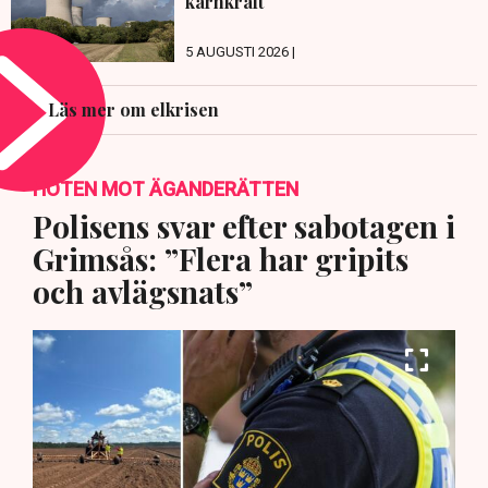
kärnkraft
5 AUGUSTI 2026 |
Läs mer om elkrisen
HOTEN MOT ÄGANDERÄTTEN
Polisens svar efter sabotagen i
Grimsås: ”Flera har gripits
och avlägsnats”