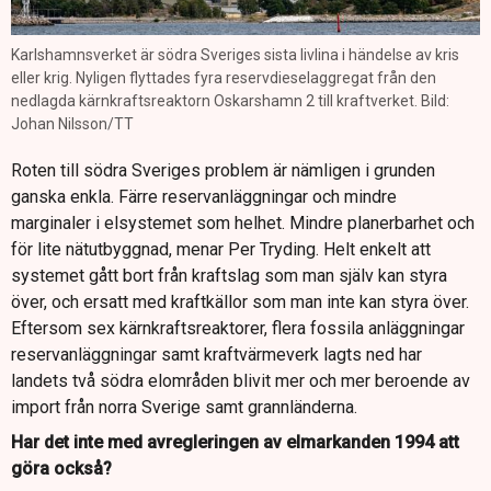
Karlshamnsverket är södra Sveriges sista livlina i händelse av kris
eller krig. Nyligen flyttades fyra reservdieselaggregat från den
nedlagda kärnkraftsreaktorn Oskarshamn 2 till kraftverket. Bild:
Johan Nilsson/TT
Roten till södra Sveriges problem är nämligen i grunden
ganska enkla. Färre reservanläggningar och mindre
marginaler i elsystemet som helhet. Mindre planerbarhet och
för lite nätutbyggnad, menar Per Tryding. Helt enkelt att
systemet gått bort från kraftslag som man själv kan styra
över, och ersatt med kraftkällor som man inte kan styra över.
Eftersom sex kärnkraftsreaktorer, flera fossila anläggningar
reservanläggningar samt kraftvärmeverk lagts ned har
landets två södra elområden blivit mer och mer beroende av
import från norra Sverige samt grannländerna.
Har det inte med avregleringen av elmarkanden 1994 att
göra också?