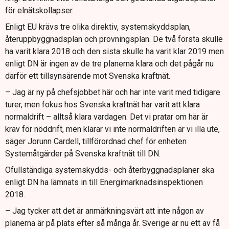
för elnätskollapser.
Enligt EU krävs tre olika direktiv, systemskyddsplan,
återuppbyggnadsplan och provningsplan. De två första skulle
ha varit klara 2018 och den sista skulle ha varit klar 2019 men
enligt DN är ingen av de tre planerna klara och det pågår nu
därför ett tillsynsärende mot Svenska kraftnät.
– Jag är ny på chefsjobbet här och har inte varit med tidigare
turer, men fokus hos Svenska kraftnät har varit att klara
normaldrift – alltså klara vardagen. Det vi pratar om här är
krav för nöddrift, men klarar vi inte normaldriften är vi illa ute,
säger Jorunn Cardell, tillförordnad chef för enheten
Systemåtgärder på Svenska kraftnät till DN.
Ofullständiga systemskydds- och återbyggnadsplaner ska
enligt DN ha lämnats in till Energimarknadsinspektionen
2018.
– Jag tycker att det är anmärkningsvärt att inte någon av
planerna är på plats efter så många år. Sverige är nu ett av få