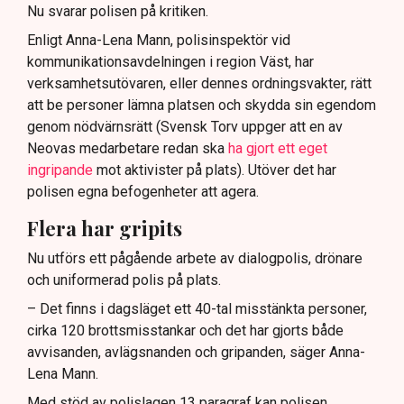
Nu svarar polisen på kritiken.
Enligt Anna-Lena Mann, polisinspektör vid
kommunikationsavdelningen i region Väst, har
verksamhetsutövaren, eller dennes ordningsvakter, rätt
att be personer lämna platsen och skydda sin egendom
genom nödvärnsrätt (Svensk Torv uppger att en av
Neovas medarbetare redan ska
ha gjort ett eget
ingripande
mot aktivister på plats). Utöver det har
polisen egna befogenheter att agera.
Flera har gripits
Nu utförs ett pågående arbete av dialogpolis, drönare
och uniformerad polis på plats.
– Det finns i dagsläget ett 40-tal misstänkta personer,
cirka 120 brottsmisstankar och det har gjorts både
avvisanden, avlägsnanden och gripanden, säger Anna-
Lena Mann.
Med stöd av polislagen 13 paragraf kan polisen