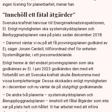
ingen lösning för planerbarhet, menar han.
”Innehöll ett fåtal åtgärder”
Svenska kraftnät hänvisar till Energimarknadsinspektionen,
EI. Enligt myndigheten ska systemskyddsplanen och
återbyggnadsplanen vara på plats sedan december 2018.
– Däremot väntar vi nu på att få provningsplanen godkänd av
Ei, säger Jorunn Cardell, tillförordnad chef för enheten
Systemåtgärder, i ett pressmeddelande.
Enligt henne är det endast provningsplanen som ska
godkännas av EI. I juni 2023 godkändes den med ett
förbehåll om att Svenska krafnät skulle återkomma med
vissa kompletteringar. Dessa skickades enligt myndigheten
in i december och nu väntar de på slutgiltigt godkännande.
–­ De andra två planerna – systemskyddsplanen och
återuppbyggnadsplanen – innehöll ett fåtal åtgärder som inte
var på plats helt och hållet. Vi har arbetat med att införa