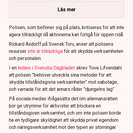
40 personer misstänks med cirka 120
brottsmisstankar kopplade.
Läs mer
Polisen använder drönare och uniformerad polis
för att dokumentera bevis.
Polisen, som befinner sig på plats, kritiseras för att inte
agera tillräckligt då aktionerna kan fortgå för öppen ridå.
Samtidigt är polisarbetet komplext när det gäller
att navigera juridiska rättigheter och gränser.
Rickard Axdorff på Svensk Torv, anser att polisens
resurser
inte är tillräckliga
för att skydda verksamheten
och personalen.
I en
ledare i Svenska Dagbladet
skrev Tove Lifvendahl
att polisen ”behöver utveckla sina metoder för att
skydda tillståndsgivna verksamheter” mot sabotage,
och varnade för att det annars råder ”djungelns lag”.
På sociala medier ifrågasätts det om allemansrätten
bör ge utrymme för aktivister att blockera en
tillståndsgiven verksamhet, och om inte polisen borde
ha en tydligare skyldighet att skydda privat egendom
och näringsverksamhet mot den typen av störningar.