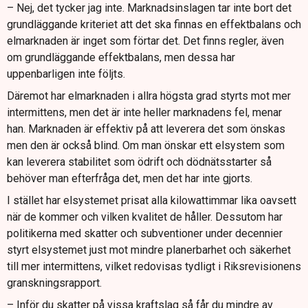
– Nej, det tycker jag inte. Marknadsinslagen tar inte bort det
grundläggande kriteriet att det ska finnas en effektbalans och
elmarknaden är inget som förtar det. Det finns regler, även
om grundläggande effektbalans, men dessa har
uppenbarligen inte följts.
Däremot har elmarknaden i allra högsta grad styrts mot mer
intermittens, men det är inte heller marknadens fel, menar
han. Marknaden är effektiv på att leverera det som önskas
men den är också blind. Om man önskar ett elsystem som
kan leverera stabilitet som ödrift och dödnätsstarter så
behöver man efterfråga det, men det har inte gjorts.
I stället har elsystemet prisat alla kilowattimmar lika oavsett
när de kommer och vilken kvalitet de håller. Dessutom har
politikerna med skatter och subventioner under decennier
styrt elsystemet just mot mindre planerbarhet och säkerhet
till mer intermittens, vilket redovisas tydligt i Riksrevisionens
granskningsrapport.
– Inför du skatter på vissa kraftslag så får du mindre av