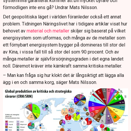
systemnivå garanterat kommer att bli mycket dyrare och
förmodligen inte ens gå? Undrar Mats Nilsson.
Det geopolitiska läget i världen föranleder också ett annat
problem. Tidningen Näringslivet har i tidigare artiklar visat hur
behovet av
material och metaller
skiljer sig baserat på vilket
energisystem som utformas, och många av de metaller som
ett förnybart energisystem bygger på domineras till stor del
av Kina, i vissa fall till så stor del som 90 procent. Och av
många metaller är självförsörjningsgraden i det egna landet
noll. Däremot kräver inte kärnkraft samma kritiska metaller.
– Man kan fråga sig hur klokt det är långsiktigt att lägga alla
ägg i en och samma korg, säger Mats Nilsson.