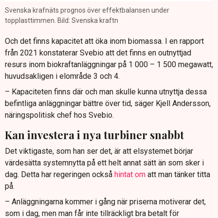
Svenska krafnäts prognos över effektbalansen under
topplasttimmen. Bild: Svenska kraftn
Och det finns kapacitet att öka inom biomassa. I en rapport
från 2021 konstaterar Svebio att det finns en outnyttjad
resurs inom biokraftanläggningar på 1 000 – 1 500 megawatt,
huvudsakligen i elområde 3 och 4.
– Kapaciteten finns där och man skulle kunna utnyttja dessa
befintliga anläggningar bättre över tid, säger Kjell Andersson,
näringspolitisk chef hos Svebio.
Kan investera i nya turbiner snabbt
Det viktigaste, som han ser det, är att elsystemet börjar
värdesätta systemnytta på ett helt annat sätt än som sker i
dag. Detta har regeringen också
hintat om
att man tänker titta
på.
– Anläggningarna kommer i gång när priserna motiverar det,
som i dag, men man får inte tillräckligt bra betalt för