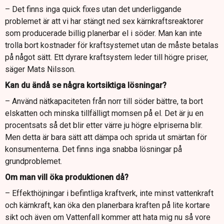
– Det finns inga quick fixes utan det underliggande
problemet är att vi har stängt ned sex kärnkraftsreaktorer
som producerade billig planerbar el i söder. Man kan inte
trolla bort kostnader för kraftsystemet utan de måste betalas
på något sätt. Ett dyrare kraftsystem leder till högre priser,
säger Mats Nilsson.
Kan du ändå se några kortsiktiga lösningar?
– Använd nätkapaciteten från norr till söder bättre, ta bort
elskatten och minska tillfälligt momsen på el. Det är ju en
procentsats så det blir etter värre ju högre elpriserna blir.
Men detta är bara sätt att dämpa och sprida ut smärtan för
konsumenterna. Det finns inga snabba lösningar på
grundproblemet.
Om man vill öka produktionen då?
– Effekthöjningar i befintliga kraftverk, inte minst vattenkraft
och kärnkraft, kan öka den planerbara kraften på lite kortare
sikt och även om Vattenfall kommer att hata mig nu så vore