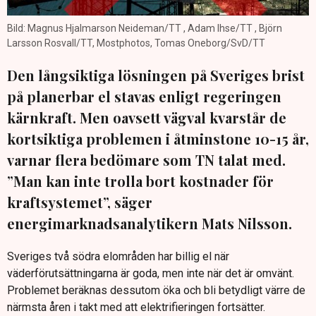
Bild: Magnus Hjalmarson Neideman/TT , Adam Ihse/TT , Björn
Larsson Rosvall/TT, Mostphotos, Tomas Oneborg/SvD/TT
Den långsiktiga lösningen på Sveriges brist
på planerbar el stavas enligt regeringen
kärnkraft. Men oavsett vägval kvarstår de
kortsiktiga problemen i åtminstone 10-15 år,
varnar flera bedömare som TN talat med.
”Man kan inte trolla bort kostnader för
kraftsystemet”, säger
energimarknadsanalytikern Mats Nilsson.
Sveriges två södra elområden har billig el när
väderförutsättningarna är goda, men inte när det är omvänt.
Problemet beräknas dessutom öka och bli betydligt värre de
närmsta åren i takt med att elektrifieringen fortsätter.