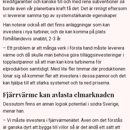
kreditgarantier och kanske till och med rena subventioner så
borde även vår planerbara kraft få det. Det är rimligt eftersom
vi levererar samma typ av systemstärkande egenskaper.
Han noterar också att det finns anläggningar som kan
investera i nya turbiner, och de kan komma på plats
förhållandevis snabbt, 2-3 år.
– Ett problem är att många verk i första hand måste leverera
värme och då skulle man behöva göra tilläggsinvesteringar i
topplastpannor så att man kan köra turbinerna för
elproduktion samtidigt. Med lite fler timmar där produktionen
lönar sig så kommer fler att investera i dessa pannor och det
kan hjälpa till att stärka systemet och ta ned priserna.
Fjärrvärme kan avlasta elmarknaden
Dessutom finns en annan logisk potential i södra Sverige,
menar han.
– Vi måste investera i fjärrvärmenätet. Även om det förstås
är ganska dyrt att bygga till villor så är det ändå ett sätt att