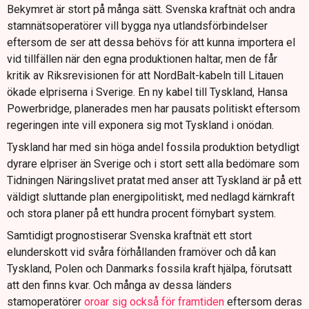
Bekymret är stort på många sätt. Svenska kraftnät och andra
stamnätsoperatörer vill bygga nya utlandsförbindelser
eftersom de ser att dessa behövs för att kunna importera el
vid tillfällen när den egna produktionen haltar, men de får
kritik av Riksrevisionen för att NordBalt-kabeln till Litauen
ökade elpriserna i Sverige. En ny kabel till Tyskland, Hansa
Powerbridge, planerades men har pausats politiskt eftersom
regeringen inte vill exponera sig mot Tyskland i onödan.
Tyskland har med sin höga andel fossila produktion betydligt
dyrare elpriser än Sverige och i stort sett alla bedömare som
Tidningen Näringslivet pratat med anser att Tyskland är på ett
väldigt sluttande plan energipolitiskt, med nedlagd kärnkraft
och stora planer på ett hundra procent förnybart system.
Samtidigt prognostiserar Svenska kraftnät ett stort
elunderskott vid svåra förhållanden framöver och då kan
Tyskland, Polen och Danmarks fossila kraft hjälpa, förutsatt
att den finns kvar. Och många av dessa länders
stamoperatörer
oroar sig också för framtiden
eftersom deras