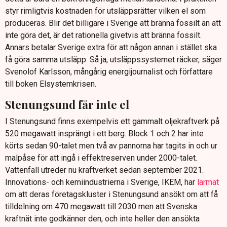
styr rimligtvis kostnaden för utsläppsrätter vilken el som
produceras. Blir det billigare i Sverige att bränna fossilt än att
inte göra det, är det rationella givetvis att bränna fossilt.
Annars betalar Sverige extra för att någon annan i stället ska
få göra samma utsläpp. Så ja, utsläppssystemet räcker, säger
Svenolof Karlsson, mångårig energijournalist och författare
till boken Elsystemkrisen.
Stenungsund får inte el
I Stenungsund finns exempelvis ett gammalt oljekraftverk på
520 megawatt insprängt i ett berg. Block 1 och 2 har inte
körts sedan 90-talet men två av pannorna har tagits in och ur
malpåse för att ingå i effektreserven under 2000-talet.
Vattenfall utreder nu kraftverket sedan september 2021.
Innovations- och kemiindustrierna i Sverige, IKEM, har
larmat
om att deras företagskluster i Stenungsund ansökt om att få
tilldelning om 470 megawatt till 2030 men att Svenska
kraftnät inte godkänner den, och inte heller den ansökta