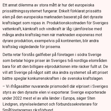
Ett annat dilemma av stora mått är hur det europeiska
prissättningssystemet fungerar. Enkelt förklarat prissätts
elen på den europeiska marknaden baserat på det dyraste
kraftslaget som ropas in. Produktionskostnaden för Sveriges
vattenkraft, kärnkraft och vindkraft är låg i jämförelse med
många andra kraftslag men när marknaden exponeras mot
dyrare produktion, exempelvis på kontinenten, blir andra
kraftslag vägledande för priserna.
Detta retar förstås gallfeber på företagen i södra Sverige
som betalar högre priser än Sveriges två nordliga elområden
bara för att den billigare elproduktionen inte räcker fullt ut. De
vill att Sverige på något sätt ska ändra systemet så att priset
bättre speglar konkurrenskraften i de svenska kraftslagen.
– Vi ifrågasätter nuvarande prismodell där elpriset i Sveriges
styrs av den dyraste elen vi exporterar. Sverige exporterade
under 2022 mest el av alla länder i Europa, säger Sten
Lindgren, styrelseledamot och förbundssekreterare för
Småföretagarnas riksförbund.