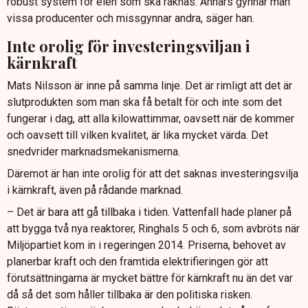
robust system för elen som ska räknas. Annars gynnar man
vissa producenter och missgynnar andra, säger han.
Inte orolig för investeringsviljan i
kärnkraft
Mats Nilsson är inne på samma linje. Det är rimligt att det är
slutprodukten som man ska få betalt för och inte som det
fungerar i dag, att alla kilowattimmar, oavsett när de kommer
och oavsett till vilken kvalitet, är lika mycket värda. Det
snedvrider marknadsmekanismerna.
Däremot är han inte orolig för att det saknas investeringsvilja
i kärnkraft, även på rådande marknad.
– Det är bara att gå tillbaka i tiden. Vattenfall hade planer på
att bygga två nya reaktorer, Ringhals 5 och 6, som avbröts när
Miljöpartiet kom in i regeringen 2014. Priserna, behovet av
planerbar kraft och den framtida elektrifieringen gör att
förutsättningarna är mycket bättre för kärnkraft nu än det var
då så det som håller tillbaka är den politiska risken.