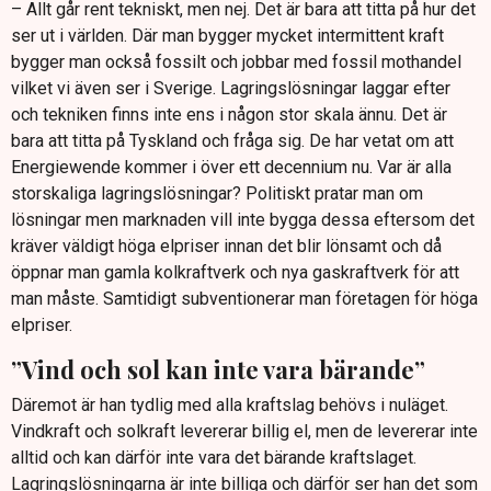
– Allt går rent tekniskt, men nej. Det är bara att titta på hur det
ser ut i världen. Där man bygger mycket intermittent kraft
bygger man också fossilt och jobbar med fossil mothandel
vilket vi även ser i Sverige. Lagringslösningar laggar efter
och tekniken finns inte ens i någon stor skala ännu. Det är
bara att titta på Tyskland och fråga sig. De har vetat om att
Energiewende kommer i över ett decennium nu. Var är alla
storskaliga lagringslösningar? Politiskt pratar man om
lösningar men marknaden vill inte bygga dessa eftersom det
kräver väldigt höga elpriser innan det blir lönsamt och då
öppnar man gamla kolkraftverk och nya gaskraftverk för att
man måste. Samtidigt subventionerar man företagen för höga
elpriser.
”Vind och sol kan inte vara bärande”
Däremot är han tydlig med alla kraftslag behövs i nuläget.
Vindkraft och solkraft levererar billig el, men de levererar inte
alltid och kan därför inte vara det bärande kraftslaget.
Lagringslösningarna är inte billiga och därför ser han det som