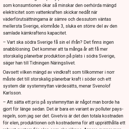
som konsumtionen ökar så minskar den oerhörda mängd
elektricitet som vattenkraften skickar nedåt när
väderförutsättningarna är sämre och dessutom väntas
mellersta Sverige, elområde 3, sluka en större del av den
samlade kärnkraftens kapacitet.
– Vart ska södra Sverige få sin el ifrån? Det finns ingen
snabblösning. Det kommer att ta många år att få mer
storskalig planerbar produktion på plats i södra Sverige,
säger han till Tidningen Näringslivet.
Oavsett vilken mängd av vindkraft som tillkommer i norr
måste det till storskalig planerbar kraft i söder och ett
system där systemnyttan värdesätts, menar Svenolof
Karlsson.
– Att sätta ett pris på systemnyttan är något man borde ha
gjort för länge sedan. Det är bara en variant av polluter pays-
regeln, som jag ser det. Givetvis är det den totala kostnaden
för elen, produktionen och kostnaderna för att upprätthålla ett