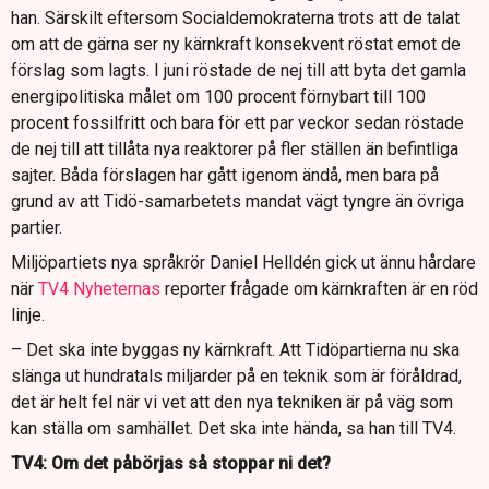
han. Särskilt eftersom Socialdemokraterna trots att de talat
om att de gärna ser ny kärnkraft konsekvent röstat emot de
förslag som lagts. I juni röstade de nej till att byta det gamla
energipolitiska målet om 100 procent förnybart till 100
procent fossilfritt och bara för ett par veckor sedan röstade
de nej till att tillåta nya reaktorer på fler ställen än befintliga
sajter. Båda förslagen har gått igenom ändå, men bara på
grund av att Tidö-samarbetets mandat vägt tyngre än övriga
partier.
Miljöpartiets nya språkrör Daniel Helldén gick ut ännu hårdare
när
TV4 Nyheternas
reporter frågade om kärnkraften är en röd
linje.
– Det ska inte byggas ny kärnkraft. Att Tidöpartierna nu ska
slänga ut hundratals miljarder på en teknik som är föråldrad,
det är helt fel när vi vet att den nya tekniken är på väg som
kan ställa om samhället. Det ska inte hända, sa han till TV4.
TV4: Om det påbörjas så stoppar ni det?