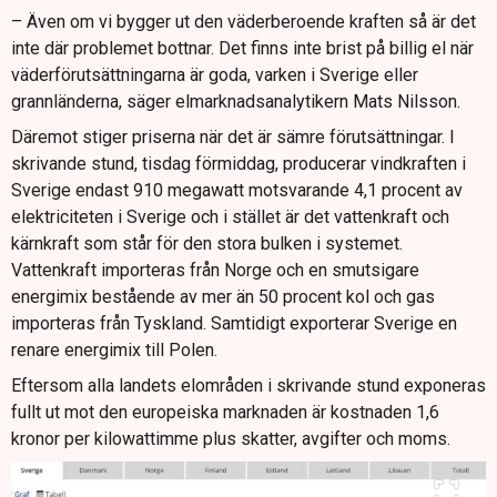
– Även om vi bygger ut den väderberoende kraften så är det
inte där problemet bottnar. Det finns inte brist på billig el när
väderförutsättningarna är goda, varken i Sverige eller
grannländerna, säger elmarknadsanalytikern Mats Nilsson.
Däremot stiger priserna när det är sämre förutsättningar. I
skrivande stund, tisdag förmiddag, producerar vindkraften i
Sverige endast 910 megawatt motsvarande 4,1 procent av
elektriciteten i Sverige och i stället är det vattenkraft och
kärnkraft som står för den stora bulken i systemet.
Vattenkraft importeras från Norge och en smutsigare
energimix bestående av mer än 50 procent kol och gas
importeras från Tyskland. Samtidigt exporterar Sverige en
renare energimix till Polen.
Eftersom alla landets elområden i skrivande stund exponeras
fullt ut mot den europeiska marknaden är kostnaden 1,6
kronor per kilowattimme plus skatter, avgifter och moms.