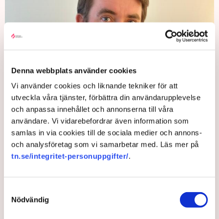
Denna webbplats använder cookies
Vi använder cookies och liknande tekniker för att
Gustav Boëthius, tidigare handläggare för gasfrågor vid enheten
utveckla våra tjänster, förbättra din användarupplevelse
Trygg energiförsörjning på Energimyndigheten, sade upp sig och
och anpassa innehållet och annonserna till våra
skrev en bok om den bristande beredskapen i svensk
användare. Vi vidarebefordrar även information som
gasförsörjning. Bild: Privat
samlas in via cookies till de sociala medier och annons-
och analysföretag som vi samarbetar med. Läs mer på
Att ställa i ordning det gamla kraftverket är kanske dyrt,
tn.se/integritet-personuppgifter/
.
menar han.
– Men den dyraste energin är ju den du inte får levererad. De
här industrierna är mycket bra på ekonomisk förädling av
Samtyckesval
energi, så någon form av arrangemang mellan näringsliv och
Nödvändig
stat för att finansiera kraftverket borde vara möjligt.