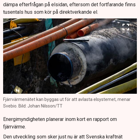
dämpa efterfrågan på elsidan, eftersom det fortfarande finns
tusentals hus som kör på direktverkande el.
Fjärrvärmenätet kan byggas ut för att avlasta elsystemet, menar
Svebio. Bild: Johan Nilsson/TT
Energimyndigheten planerar inom kort en rapport om
fjärrvärme.
Den utveckling som sker just nu är att Svenska kraftnät