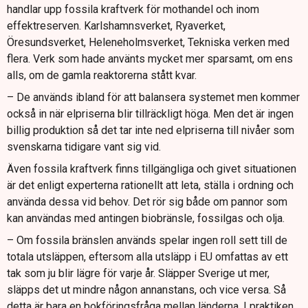
handlar upp fossila kraftverk för mothandel och inom
effektreserven. Karlshamnsverket, Ryaverket,
Öresundsverket, Heleneholmsverket, Tekniska verken med
flera. Verk som hade använts mycket mer sparsamt, om ens
alls, om de gamla reaktorerna stått kvar.
– De används ibland för att balansera systemet men kommer
också in när elpriserna blir tillräckligt höga. Men det är ingen
billig produktion så det tar inte ned elpriserna till nivåer som
svenskarna tidigare vant sig vid.
Även fossila kraftverk finns tillgängliga och givet situationen
är det enligt experterna rationellt att leta, ställa i ordning och
använda dessa vid behov. Det rör sig både om pannor som
kan användas med antingen biobränsle, fossilgas och olja.
– Om fossila bränslen används spelar ingen roll sett till de
totala utsläppen, eftersom alla utsläpp i EU omfattas av ett
tak som ju blir lägre för varje år. Släpper Sverige ut mer,
släpps det ut mindre någon annanstans, och vice versa. Så
detta är bara en bokföringsfråga mellan länderna. I praktiken