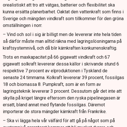
orealistiskt att tro att vätgas, batterier och flexibilitet ska
kunna ersätta planerbarhet. Oaktat den vattenkraft som finns i
Sverige och mängden vindkraft som tillkommer för den gröna
omställningen i norr.
– Vind och sol i sig är billigt men de levererar inte hela tiden
så därför måste man alltid räkna med lagringslösningarna på
kraftsystemnivå, och då blir kärnkraften konkurrenskraftig.
Trots en maxkapacitet på 66 gigawatt vindkraft och 67
gigawatt solkraft levererar dessa källor i skrivande stund 6
respektive 7 procent av elproduktionen i Tyskland de
senaste 24 timmarna. Kolkraft levererar 39 procent, fossilgas
18 och biomassa 8. Pumpkraft, som är en form av
lagringsteknik levererar 3 procent. Dessutom går det inte att
skylla på kriget längre eftersom den ryska pipelinegasen är
ersatt, bland annat med flytande fossilgas. Däremot
importerar de stora mängder kärnkraft från Frankrike.
– Ska vi lägga hela vår välfärd för att gå på något som på