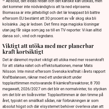
– Absolut, det eldas redan och det kanske kan utökas, men
det kommer inte nödvändigtvis att ta ned elpriserna.
Biomassa är inte jättebilligt och det lär knappast bli bättre
eftersom EU bestämt att 30 procent av vår skog ska bli
kolsänka. Jag är ledsen. Det finns inga magiska lösningar
utan jag får säga som jag sa till en TV-reporter. Vi kan alltid
dansa sol-, vind och regndans.
Viktigt att utöka med mer planerbar
kraft kortsiktigt
Det är däremot mycket viktigt att utöka med mer reservkraft
för att stärka nätet och effektsituationen, menar Mats
Nilsson. Inte minst eftersom Svenska kraftnät i årets rapport
Kraftbalansen, räknar med ett underskott under
topplasttimmen motsvarande 8 kärnkraftsreaktorer, 8 700
megawatt, 2026/2027 om det blir en normalvinter, tio stycken
om det blir en tioårsvinter. Topplasttimmen är den timme på
året, typiskt en smällkall sådan, när förbrukningen är som
absolut högst och där elsystemet behöver överleva utan att