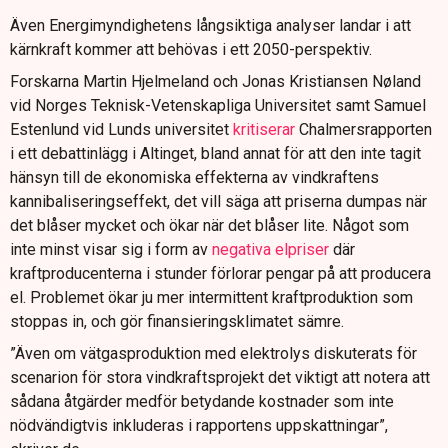
Även Energimyndighetens långsiktiga analyser landar i att
kärnkraft kommer att behövas i ett 2050-perspektiv.
Forskarna Martin Hjelmeland och Jonas Kristiansen Nøland
vid Norges Teknisk-Vetenskapliga Universitet samt Samuel
Estenlund vid Lunds universitet
kritiserar
Chalmersrapporten
i ett debattinlägg i Altinget, bland annat för att den inte tagit
hänsyn till de ekonomiska effekterna av vindkraftens
kannibaliseringseffekt, det vill säga att priserna dumpas när
det blåser mycket och ökar när det blåser lite. Något som
inte minst visar sig i form av
negativa elpriser
där
kraftproducenterna i stunder förlorar pengar på att producera
el. Problemet ökar ju mer intermittent kraftproduktion som
stoppas in, och gör finansieringsklimatet sämre.
”Även om vätgasproduktion med elektrolys diskuterats för
scenarion för stora vindkraftsprojekt det viktigt att notera att
sådana åtgärder medför betydande kostnader som inte
nödvändigtvis inkluderas i rapportens uppskattningar”,