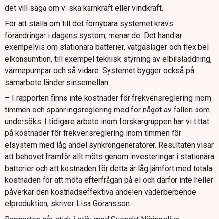
det vill säga om vi ska kärnkraft eller vindkraft.
För att ställa om till det förnybara systemet krävs
förändringar i dagens system, menar de. Det handlar
exempelvis om stationära batterier, vätgaslager och flexibel
elkonsumtion, till exempel teknisk styrning av elbilsladdning,
värmepumpar och så vidare. Systemet bygger också på
samarbete länder sinsemellan.
– I rapporten finns inte kostnader för frekvensreglering inom
timmen och spänningsreglering med för något av fallen som
undersöks. I tidigare arbete inom forskargruppen har vi tittat
på kostnader för frekvensreglering inom timmen för
elsystem med låg andel synkrongeneratorer. Resultaten visar
att behovet framför allt möts genom investeringar i stationära
batterier och att kostnaden för detta är låg jämfört med totala
kostnaden för att möta efterfrågan på el och därför inte heller
påverkar den kostnadseffektiva andelen väderberoende
elproduktion, skriver Lisa Göransson.