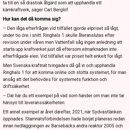
ta till en så drastisk åtgärd som att upphandla ett
kärnkraftverk, säger Carl Berglöf.
Hur kan det då komma sig?
– Den låga efterfrågan vid tillfället gjorde elpriset så lågt,
under tio öre i snitt. Ringhals 1 skulle återanslutas efter
revision under våren men Vattenfall såg ingen anledning att
starta upp kraftverket just då eftersom elmarknaden inte
efterfrågade elen. Vid tillfället var priset helt enkelt för lågt.
Men Svenska kraftnät tvingades då gå in och upphandla
Ringhals 1 för att komma online och stötta systemet, för man
ansåg att det behövdes för systemets funktion och
driftsäkerhet.
– Där har du ett exempel på vad som händer om man inte tar
hänsyn till leveranssäkerheten.
Ett annat exempel är året därefter, 2021, när Sydvästlänken
öppnades. Stamnätsförbindelsen hade börjat planeras redan
innan nedläggningen av Barsebäcks andra reaktor 2005 och