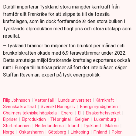
Därtill importerar Tyskland stora mängder kärnkraft från
framför allt Frankrike för att slippa ta till de fossila
kraftslagen, som än dock fortfarande är den stora bulken i
Tysklands elproduktion med högt pris och stora utsläpp som
resultat.
– Tyskland bränner tio miljoner ton brunkol per månad och
brunkolskraften ökade med 6,9 terawattimmar under 2022.
Detta smutsiga miljöförstörande kraftslag exporteras också
runt i Europa till hutlösa priser så fort det inte blåser, säger
Staffan Reveman, expert på tysk energipolitik.
Filip Johnsson
Vattenfall
Lunds universitet
Kärnkraft
Svenska kraftnät
Svenskt Näringsliv
Energimyndigheten
Chalmers tekniska högskola
Energi
El
Elsäkerhetsverket
Elpriser
Elproduktion
TN original
Belgien
Luxemburg
Storbritannien
Nederländerna
Irland
Tyskland
Malmö
Norge
Oskarshamn
Göteborg
Linköping
Finland
Polen