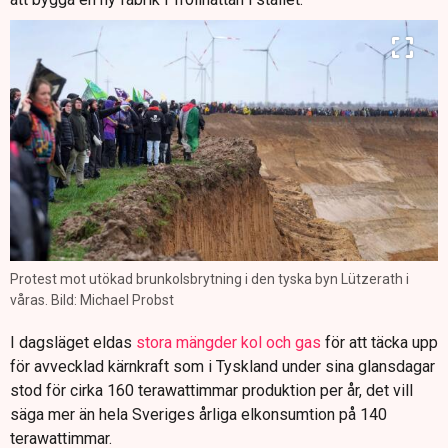
Protest mot utökad brunkolsbrytning i den tyska byn Lützerath i
våras. Bild: Michael Probst
I dagsläget eldas
stora mängder kol och gas
för att täcka upp
för avvecklad kärnkraft som i Tyskland under sina glansdagar
stod för cirka 160 terawattimmar produktion per år, det vill
säga mer än hela Sveriges årliga elkonsumtion på 140
terawattimmar.