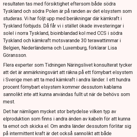
resultaten tas med försiktighet eftersom både södra
Tyskland och södra Polen är på randen av det elsystem som
studeras. Vi har följt upp med beräkningar där kärnkraft i
Tyskland förbjuds. Då får vi i stället ökade investeringar i
solel i norra Tyskland, bioinblandad kol med CCS i södra
Tyskland och kärnkraft motsvarande 30 terawattimmar i
Belgien, Nederländerna och Luxemburg, förklarar Lisa
Göransson.
Flera experter som Tidningen Näringslivet konsulterat tycker
att det är anmärkningsvärt att räkna på ett förnybart elsystem
i Sverige men att ta med kärnkraft i andra länder. I ett hundra
procent förnybart elsystem kommer dessutom kablarna
sannolikt inte att kunna användas fullt ut när de behövs som
mest.
Det har nämligen mycket stor betydelse vilken typ av
elproduktion som finns i andra änden av kabeln för att kunna
ta emot och skicka el. Om andra länder dessutom förlitar sig
på intermittent kraft är det också sannolikt att både