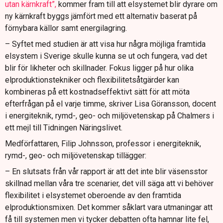
utan kärnkraft”,
kommer fram till att elsystemet blir dyrare om
ny kärnkraft byggs jämfört med ett alternativ baserat på
förnybara källor samt energilagring.
– Syftet med studien är att visa hur några möjliga framtida
elsystem i Sverige skulle kunna se ut och fungera, vad det
blir för likheter och skillnader. Fokus ligger på hur olika
elproduktionstekniker och flexibilitetsåtgärder kan
kombineras på ett kostnadseffektivt sätt för att möta
efterfrågan på el varje timme, skriver Lisa Göransson, docent
i energiteknik, rymd-, geo- och miljövetenskap på Chalmers i
ett mejl till Tidningen Näringslivet.
Medförfattaren, Filip Johnsson, professor i energiteknik,
rymd-, geo- och miljövetenskap tillägger:
– En slutsats från vår rapport är att det inte blir väsensstor
skillnad mellan våra tre scenarier, det vill säga att vi behöver
flexibilitet i elsystemet oberoende av den framtida
elproduktionsmixen. Det kommer såklart vara utmaningar att
få till systemen men vi tycker debatten ofta hamnar lite fel,