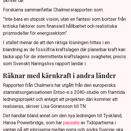
skriver de.
Forskarna sammanfattar Chalmersrapporten som:
”Inte bara en utopisk vision, utan en fantasi som bortser från
kritiska faktorer som finansiell hållbarhet och realistiska
prismodeller för energisektorn”.
I stället menar de att den riktiga lösningen hittas i en
blandning av de fossilfria kraftslagen där planerbar kraft kan
täcka upp för de intermittenta kraftslagens svagheter, precis
som Svenskt Näringslivs rapport landar i.
Räknar med kärnkraft i andra länder
Rapporten från Chalmers har utgått från den europeiska
stamnätsorganisationen Entso-e:s 2040-studie om framtida
ledningsprojekt och antagit att projekten däri kommer att
realiseras, skriver Lisa Göransson till TN.
Det handlar bland annat om den nya ledningen till Tyskland,
Hansa Powerbridge, som har
pausats
av Tidöpartierna i
väntan på att elpriserna mellan norra och södra Sverige ska