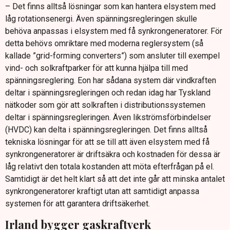
– Det finns alltså lösningar som kan hantera elsystem med
låg rotationsenergi. Även spänningsregleringen skulle
behöva anpassas i elsystem med få synkrongeneratorer. För
detta behövs omriktare med moderna reglersystem (så
kallade ”grid-forming converters”) som ansluter till exempel
vind- och solkraftparker för att kunna hjälpa till med
spänningsreglering. Eon har sådana system där vindkraften
deltar i spänningsregleringen och redan idag har Tyskland
nätkoder som gör att solkraften i distributionssystemen
deltar i spänningsregleringen. Även likströmsförbindelser
(HVDC) kan delta i spänningsregleringen. Det finns alltså
tekniska lösningar för att se till att även elsystem med få
synkrongeneratorer är driftsäkra och kostnaden för dessa är
låg relativt den totala kostanden att möta efterfrågan på el.
Samtidigt är det helt klart så att det inte går att minska antalet
synkrongeneratorer kraftigt utan att samtidigt anpassa
systemen för att garantera driftsäkerhet.
Irland bygger gaskraftverk