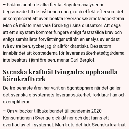
– Faktum är att de allra flesta elsystemanalyser är
begränsade till de två benen energi och effekt eftersom det
är komplicerat att även beakta leveranssäkerhetsaspekterna.
Men då måste man vara försiktig i sina slutsatser. Att säga
att ett elsystem kommer fungera enligt fastställda krav och
enligt samhällets förväntningar utifrån en analys av endast
två av tre ben, tycker jag är alltför drastiskt. Dessutom
innebär det att kostnaderna för leveranssäkerhetsåtgärderna
inte beaktas i jämförelsen, menar Carl Berglöf.
Svenska kraftnät tvingades upphandla
kärnkraftverk
De tre senaste åren har varit en ögonöppnare när det gäller
det svenska elsystemets leveranssäkerhet, förklarar han och
exemplifierar:
– Om vi backar tillbaka bandet till pandemin 2020.
Konsumtionen i Sverige gick då ner och det fanns ett
överflöd av el i systemet. Men trots det fick Svenska kraftnät