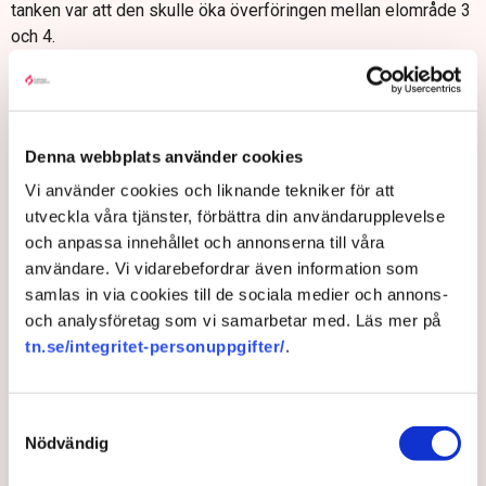
tanken var att den skulle öka överföringen mellan elområde 3
och 4.
– När sydvästlänken öppnades hade vi plötsligt mycket mer
ledningskapacitet mellan elområde 3 och 4 men i praktiken
blev det inte så. Kapaciteten fanns men på grund av
nedläggning av planerbar el i södra Sverige kunde Svenska
Denna webbplats använder cookies
kraftnät inte köra den på max. Trots att vi hade mer nät än
Vi använder cookies och liknande tekniker för att
någonsin så hade vi i realiteten mindre överföring än vi
utveckla våra tjänster, förbättra din användarupplevelse
någonsin haft mellan elområde 3 och 4 och det berodde på
och anpassa innehållet och annonserna till våra
nedläggning av planerbar elproduktion, främst kärnkraft, i
användare. Vi vidarebefordrar även information som
södra Sverige, säger han.
samlas in via cookies till de sociala medier och annons-
Krävs tryck för att skicka el
och analysföretag som vi samarbetar med. Läs mer på
tn.se/integritet-personuppgifter/
.
Enkelt förklarat kan man beskriva det enligt följande. För att
ta emot el krävs ett mottryck i andra änden av stamnätet.
Stora tunga generatorer som i kärnkraft skapar detta mottryck
Samtyckesval
medan små asynkrona generatorer i vindkraft inte klarar av
Nödvändig
det på samma sätt.