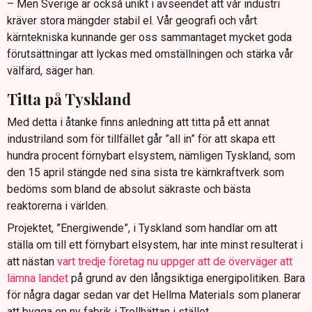
– Men Sverige är också unikt i avseendet att vår industri
kräver stora mängder stabil el. Vår geografi och vårt
kärntekniska kunnande ger oss sammantaget mycket goda
förutsättningar att lyckas med omställningen och stärka vår
välfärd, säger han.
Titta på Tyskland
Med detta i åtanke finns anledning att titta på ett annat
industriland som för tillfället går ”all in” för att skapa ett
hundra procent förnybart elsystem, nämligen Tyskland, som
den 15 april stängde ned sina sista tre kärnkraftverk som
bedöms som bland de absolut säkraste och bästa
reaktorerna i världen.
Projektet, ”Energiwende”, i Tyskland som handlar om att
ställa om till ett förnybart elsystem, har inte minst resulterat i
att nästan
vart tredje företag nu uppger att de överväger att
lämna landet
på grund av den långsiktiga energipolitiken. Bara
för några dagar sedan var det Hellma Materials som planerar
att bygga en ny fabrik i Trollhättan i stället.