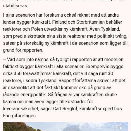
stabiliseras.
I sina scenarion har forskarna också räknat med att andra
länder bygger kärnkraft. Finland och Storbritannien behåller
reaktorer och Polen utvecklar ny kärnkraft. Även Tyskland,
som precis skrotade sina sista reaktorer med politiskt tvång,
satsar på storskalig ny kärnkraft i de scenarion som ligger till
grund för rapporten.
– Vad som inte nämns så tydligt i rapporten är att modellen
faktiskt bygger kärnkraft i alla scenarier. Exempelvis byggs
cirka 350 terawattimmar kärnkraft, det vill säga runt 30
reaktorer, i södra Tyskland. Rapportförfattarna skriver att det
är osannolikt att det faktiskt kommer ske på grund av
rådande energipolitik. Så frågan är var kärnkraften skulle
hamna om man även lägger till kostnader för
leveranssäkerhet, säger Carl Berglöf, kärnkraftsexpert hos
Energiföretagen.