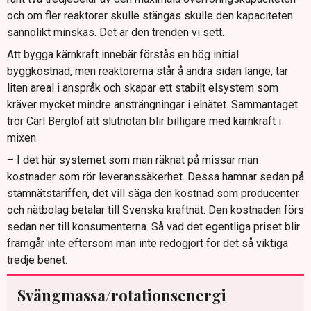
och om fler reaktorer skulle stängas skulle den kapaciteten
sannolikt minskas. Det är den trenden vi sett.
Att bygga kärnkraft innebär förstås en hög initial
byggkostnad, men reaktorerna står å andra sidan länge, tar
liten areal i anspråk och skapar ett stabilt elsystem som
kräver mycket mindre ansträngningar i elnätet. Sammantaget
tror Carl Berglöf att slutnotan blir billigare med kärnkraft i
mixen.
– I det här systemet som man räknat på missar man
kostnader som rör leveranssäkerhet. Dessa hamnar sedan på
stamnätstariffen, det vill säga den kostnad som producenter
och nätbolag betalar till Svenska kraftnät. Den kostnaden förs
sedan ner till konsumenterna. Så vad det egentliga priset blir
framgår inte eftersom man inte redogjort för det så viktiga
tredje benet.
Svängmassa/rotationsenergi