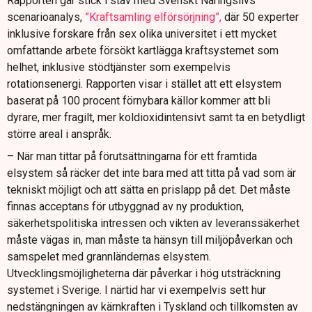
Rapporten går stick i stäv med Svenskt Näringslivs
scenarioanalys,
”Kraftsamling elförsörjning”,
där 50 experter
inklusive forskare från sex olika universitet i ett mycket
omfattande arbete försökt kartlägga kraftsystemet som
helhet, inklusive stödtjänster som exempelvis
rotationsenergi. Rapporten visar i stället att ett elsystem
baserat på 100 procent förnybara källor kommer att bli
dyrare, mer fragilt, mer koldioxidintensivt samt ta en betydligt
större areal i anspråk.
– När man tittar på förutsättningarna för ett framtida
elsystem så räcker det inte bara med att titta på vad som är
tekniskt möjligt och att sätta en prislapp på det. Det måste
finnas acceptans för utbyggnad av ny produktion,
säkerhetspolitiska intressen och vikten av leveranssäkerhet
måste vägas in, man måste ta hänsyn till miljöpåverkan och
samspelet med grannländernas elsystem.
Utvecklingsmöjligheterna där påverkar i hög utsträckning
systemet i Sverige. I närtid har vi exempelvis sett hur
nedstängningen av kärnkraften i Tyskland och tillkomsten av