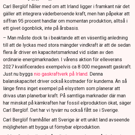
Carl Berglöf håller med om att Irland ligger i framkant när det
gäller att integrera väderberoende kraft, men han påpekar att
siffran 95 procent handlar om momentan produktion, alltså i
ett givet ögonblick, inte på årsbasis.
– Man måste dock ta i beaktande att en väsentlig anledning
till att de lyckas med stora mängder vindkraft är att de sedan
flera år driver en kapacitetsmarknad vid sidan av den
ordinarie energimarknaden. I vårens aktion för elleverans
2027 kvalificerades exempelvis ca 8 000 megawatt gaskraft.
Just nu byggs
nio gaskraftverk på Irland.
Denna
balanskapacitet driver också kostnader för kunderna. Än så
länge finns inget exempel på elsystem som planerar att
drivas utan planerbar kraft. På samtliga marknader där man
har minskat på kärnkraften har fossil elproduktion ökat, säger
Carl Berglöf. Det har vi tyvärr nu också fått se i Sverige.
Carl Berglöf framhåller att Sverige är ett unikt land avseende
möjligheten att bygga ut förnybar elproduktion.