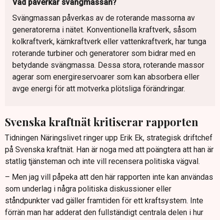
Vad påverkar svängmassan?
Svängmassan påverkas av de roterande massorna av
generatorerna i nätet. Konventionella kraftverk, såsom
kolkraftverk, kärnkraftverk eller vattenkraftverk, har tunga
roterande turbiner och generatorer som bidrar med en
betydande svängmassa. Dessa stora, roterande massor
agerar som energireservoarer som kan absorbera eller
avge energi för att motverka plötsliga förändringar.
Svenska kraftnät kritiserar rapporten
Tidningen Näringslivet ringer upp Erik Ek, strategisk driftchef
på Svenska kraftnät. Han är noga med att poängtera att han är
statlig tjänsteman och inte vill recensera politiska vägval.
– Men jag vill påpeka att den här rapporten inte kan användas
som underlag i några politiska diskussioner eller
ståndpunkter vad gäller framtiden för ett kraftsystem. Inte
förrän man har adderat den fullständigt centrala delen i hur