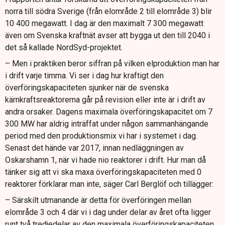
norra till södra Sverige (från elområde 2 till elområde 3) blir
10 400 megawatt. I dag är den maximalt 7 300 megawatt
även om Svenska kraftnät avser att bygga ut den till 2040 i
det så kallade NordSyd-projektet.
– Men i praktiken beror siffran på vilken elproduktion man har
i drift varje timma. Vi ser i dag hur kraftigt den
överföringskapaciteten sjunker när de svenska
kärnkraftsreaktorerna går på revision eller inte är i drift av
andra orsaker. Dagens maximala överföringskapacitet om 7
300 MW har aldrig inträffat under någon sammanhängande
period med den produktionsmix vi har i systemet i dag.
Senast det hände var 2017, innan nedläggningen av
Oskarshamn 1, när vi hade nio reaktorer i drift. Hur man då
tänker sig att vi ska maxa överföringskapaciteten med 0
reaktorer förklarar man inte, säger Carl Berglöf och tillägger:
– Särskilt utmanande är detta för överföringen mellan
elområde 3 och 4 där vi i dag under delar av året ofta ligger
runt två tredjedelar av den maximala överföringskapaciteten