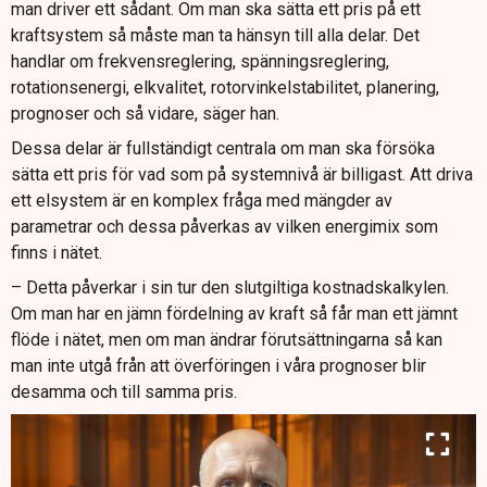
man driver ett sådant. Om man ska sätta ett pris på ett
kraftsystem så måste man ta hänsyn till alla delar. Det
handlar om frekvensreglering, spänningsreglering,
rotationsenergi, elkvalitet, rotorvinkelstabilitet, planering,
prognoser och så vidare, säger han.
Dessa delar är fullständigt centrala om man ska försöka
sätta ett pris för vad som på systemnivå är billigast. Att driva
ett elsystem är en komplex fråga med mängder av
parametrar och dessa påverkas av vilken energimix som
finns i nätet.
– Detta påverkar i sin tur den slutgiltiga kostnadskalkylen.
Om man har en jämn fördelning av kraft så får man ett jämnt
flöde i nätet, men om man ändrar förutsättningarna så kan
man inte utgå från att överföringen i våra prognoser blir
desamma och till samma pris.