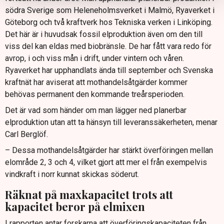
södra Sverige som Heleneholmsverket i Malmö, Ryaverket i
Göteborg och två kraftverk hos Tekniska verken i Linköping.
Det här är i huvudsak fossil elproduktion även om den till
viss del kan eldas med biobränsle. De har fått vara redo för
avrop, i och viss mån i drift, under vintern och våren.
Ryaverket har upphandlats ända till september och Svenska
kraftnät har aviserat att mothandelsåtgärder kommer
behövas permanent den kommande treårsperioden.
Det är vad som händer om man lägger ned planerbar
elproduktion utan att ta hänsyn till leveranssäkerheten, menar
Carl Berglöf.
– Dessa mothandelsåtgärder har stärkt överföringen mellan
elområde 2, 3 och 4, vilket gjort att mer el från exempelvis
vindkraft i norr kunnat skickas söderut.
Räknat på maxkapacitet trots att
kapacitet beror på elmixen
I rapporten antar forskarna att överföringskapaciteten från