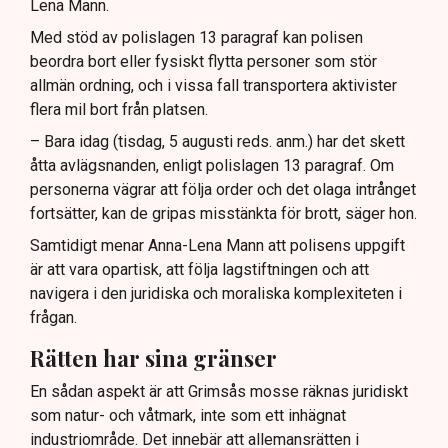
Lena Mann.
Med stöd av polislagen 13 paragraf kan polisen
beordra bort eller fysiskt flytta personer som stör
allmän ordning, och i vissa fall transportera aktivister
flera mil bort från platsen.
– Bara idag (tisdag, 5 augusti reds. anm.) har det skett
åtta avlägsnanden, enligt polislagen 13 paragraf. Om
personerna vägrar att följa order och det olaga intrånget
fortsätter, kan de gripas misstänkta för brott, säger hon.
Samtidigt menar Anna-Lena Mann att polisens uppgift
är att vara opartisk, att följa lagstiftningen och att
navigera i den juridiska och moraliska komplexiteten i
frågan.
Rätten har sina gränser
En sådan aspekt är att Grimsås mosse räknas juridiskt
som natur- och våtmark, inte som ett inhägnat
industriområde. Det innebär att allemansrätten i