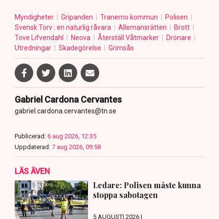
Myndigheter
Gripanden
Tranemo kommun
Polisen
Svensk Torv : en naturlig råvara
Allemansrätten
Brott
Tove Lifvendahl
Neova
Återställ Våtmarker
Drönare
Utredningar
Skadegörelse
Grimsås
Gabriel Cardona Cervantes
gabriel.cardona.cervantes@tn.se
Publicerad:
6 aug 2026, 12:35
Uppdaterad:
7 aug 2026, 09:58
LÄS ÄVEN
Ledare: Polisen måste kunna
stoppa sabotagen
5 AUGUSTI 2026 |