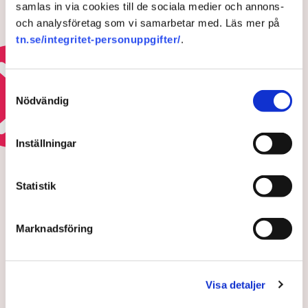
samlas in via cookies till de sociala medier och annons-
Värme och torka pressar Europas
och analysföretag som vi samarbetar med. Läs mer på
kärnkraft
tn.se/integritet-personuppgifter/
.
5 AUGUSTI 2026 |
Samtyckesval
Läs mer om elkrisen
Nödvändig
Inställningar
HOTEN MOT ÄGANDERÄTTEN
Polisens svar efter sabotagen i
Grimsås: ”Flera har gripits
Statistik
och avlägsnats”
Marknadsföring
Visa detaljer