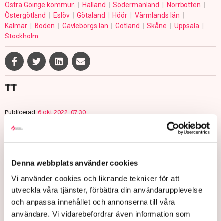
Östra Göinge kommun
Halland
Södermanland
Norrbotten
Östergötland
Eslöv
Götaland
Höör
Värmlands län
Kalmar
Boden
Gävleborgs län
Gotland
Skåne
Uppsala
Stockholm
TT
Publicerad:
6 okt 2022, 07:30
Uppdaterad:
25 okt 2022, 15:38
LÄS ÄVEN
TN exklusivt: Så vill Svenska
Denna webbplats använder cookies
kraftnäts nya generaldirektör
Vi använder cookies och liknande tekniker för att
stärka elsystemet – ”Vi behöver
utveckla våra tjänster, förbättra din användarupplevelse
göra ett stort arbete”
7 AUGUSTI 2026 |
och anpassa innehållet och annonserna till våra
användare. Vi vidarebefordrar även information som