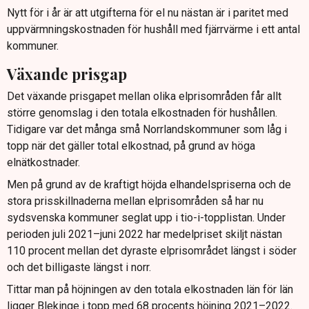
Nytt för i år är att utgifterna för el nu nästan är i paritet med
uppvärmningskostnaden för hushåll med fjärrvärme i ett antal
kommuner.
Växande prisgap
Det växande prisgapet mellan olika elprisområden får allt
större genomslag i den totala elkostnaden för hushållen.
Tidigare var det många små Norrlandskommuner som låg i
topp när det gäller total elkostnad, på grund av höga
elnätkostnader.
Men på grund av de kraftigt höjda elhandelspriserna och de
stora prisskillnaderna mellan elprisområden så har nu
sydsvenska kommuner seglat upp i tio-i-topplistan. Under
perioden juli 2021–juni 2022 har medelpriset skiljt nästan
110 procent mellan det dyraste elprisområdet längst i söder
och det billigaste längst i norr.
Tittar man på höjningen av den totala elkostnaden län för län
ligger Blekinge i topp med 68 procents höjning 2021–2022.