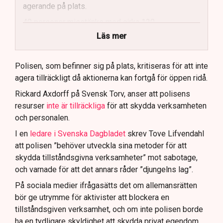
agerande på plats.
40 personer misstänks med cirka 120
brottsmisstankar kopplade.
Läs mer
Polisen använder drönare och uniformerad polis
för att dokumentera bevis.
Polisen, som befinner sig på plats, kritiseras för att inte
agera tillräckligt då aktionerna kan fortgå för öppen ridå.
Samtidigt är polisarbetet komplext när det gäller
att navigera juridiska rättigheter och gränser.
Rickard Axdorff på Svensk Torv, anser att polisens
resurser
inte är tillräckliga
för att skydda verksamheten
och personalen.
I en
ledare i Svenska Dagbladet
skrev Tove Lifvendahl
att polisen ”behöver utveckla sina metoder för att
skydda tillståndsgivna verksamheter” mot sabotage,
och varnade för att det annars råder ”djungelns lag”.
På sociala medier ifrågasätts det om allemansrätten
bör ge utrymme för aktivister att blockera en
tillståndsgiven verksamhet, och om inte polisen borde
ha en tydligare skyldighet att skydda privat egendom