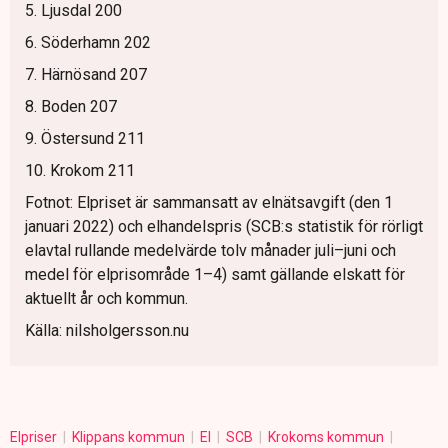
5. Ljusdal 200
6. Söderhamn 202
7. Härnösand 207
8. Boden 207
9. Östersund 211
10. Krokom 211
Fotnot: Elpriset är sammansatt av elnätsavgift (den 1
januari 2022) och elhandelspris (SCB:s statistik för rörligt
elavtal rullande medelvärde tolv månader juli–juni och
medel för elprisområde 1–4) samt gällande elskatt för
aktuellt år och kommun.
Källa: nilsholgersson.nu
Elpriser
Klippans kommun
El
SCB
Krokoms kommun