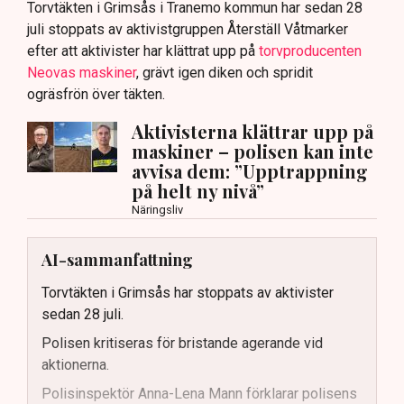
Torvtäkten i Grimsås i Tranemo kommun har sedan 28
juli stoppats av aktivistgruppen Återställ Våtmarker
efter att aktivister har klättrat upp på
torvproducenten
Neovas maskiner
, grävt igen diken och spridit
ogräsfrön över täkten.
Aktivisterna klättrar upp på
maskiner – polisen kan inte
avvisa dem: ”Upptrappning
på helt ny nivå”
Näringsliv
AI-sammanfattning
Torvtäkten i Grimsås har stoppats av aktivister
sedan 28 juli.
Polisen kritiseras för bristande agerande vid
aktionerna.
Polisinspektör Anna-Lena Mann förklarar polisens