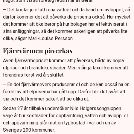
något som vissa företag redan har aviserat.
– Det kostar ju el att rena vattnet och ta hand om avloppet, så
därför kommer det att påverka de priserna också. Hur mycket
det kommer att öka beror på hur bolagen har effektiviserat i
sina anläggningar, så det kommer säkerligen att påverka lite
olika, säger Mari-Louise Persson.
Fjärrvärmen påverkas
Även fjärrvärmepriset kommer att påverkas, både av höjda
elpriser och bränslekostnader. Men många taxor kommer att
förändras först vid årsskiftet.
– En del fjärrvärmeverk producerar el och de kan också ha en
fördel av att elpriserna har gått upp. Därför blir det svårt att
sia och det kommer säkert att se olika ut.
Sedan 27 år tillbaka undersöker Nils Holgerssongruppen
varje år hur kostnader för sophämtning, vatten och avlopp, el
och uppvärmning slår mot en typbostad i var och en av
Sveriges 290 kommuner.