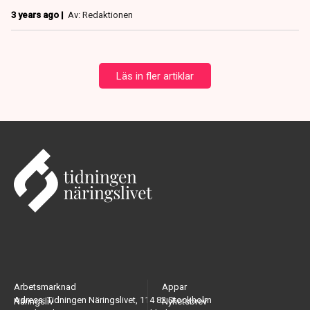
3 years ago |
Av: Redaktionen
Läs in fler artiklar
Arbetsmarknad
Appar
Adress: Tidningen Näringslivet, 114 82 Stockholm
Näringsliv
Nyhetsbrev