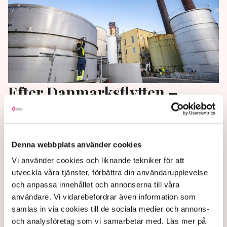
Efter Danmarksflytten –
sockerbolag återvänder till
Sverige
Denna webbplats använder cookies
Förra hösten fick en befarad gasbrist Nordic Sugar
Vi använder cookies och liknande tekniker för att
att flytta delar av sin verksamhet från Sverige till
utveckla våra tjänster, förbättra din användarupplevelse
Danmark. Men nu återvänder produktionen hem igen,
och anpassa innehållet och annonserna till våra
skriver Sydsvenskan.
användare. Vi vidarebefordrar även information som
samlas in via cookies till de sociala medier och annons-
2 years ago |
Av: Redaktionen
och analysföretag som vi samarbetar med. Läs mer på