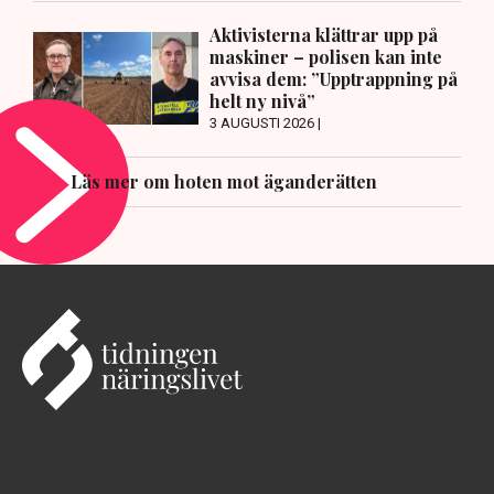
Aktivisterna klättrar upp på
maskiner – polisen kan inte
avvisa dem: ”Upptrappning på
helt ny nivå”
3 AUGUSTI 2026 |
Läs mer om hoten mot äganderätten