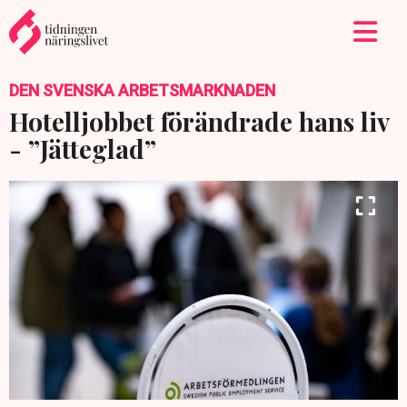
DEN SVENSKA ARBETSMARKNADEN
Hotelljobbet förändrade hans liv
- ”Jätteglad”