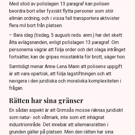
Med stöd av polislagen 13 paragraf kan polisen
beordra bort eller fysiskt flytta personer som stör
allmän ordning, och i vissa fall transportera aktivister
flera mil bort från platsen.
– Bara idag (tisdag, 5 augusti reds. anm.) har det skett
åtta avlägsnanden, enligt polislagen 13 paragraf. Om
personerna vägrar att följa order och det olaga intrånget
fortsätter, kan de gripas misstänkta för brott, säger hon.
Samtidigt menar Anna-Lena Mann att polisens uppgift
är att vara opartisk, att följa lagstiftningen och att
navigera i den juridiska och moraliska komplexiteten i
frågan.
Rätten har sina gränser
En sådan aspekt är att Grimsås mosse räknas juridiskt
som natur- och våtmark, inte som ett inhägnat
industriområde. Det innebär att allemansrätten i
grunden gäller på platsen. Men den rätten har sina