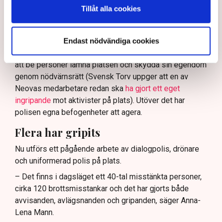
Tillåt alla cookies
Nu svarar polisen på kritiken.
Enligt Anna-Lena Mann, polisinspektör vid
kommunikationsavdelningen i region Väst, har
Endast nödvändiga cookies
verksamhetsutövaren, eller dennes ordningsvakter, rätt
att be personer lämna platsen och skydda sin egendom
genom nödvärnsrätt (Svensk Torv uppger att en av
Neovas medarbetare redan ska
ha gjort ett eget
ingripande
mot aktivister på plats). Utöver det har
polisen egna befogenheter att agera.
Flera har gripits
Nu utförs ett pågående arbete av dialogpolis, drönare
och uniformerad polis på plats.
– Det finns i dagsläget ett 40-tal misstänkta personer,
cirka 120 brottsmisstankar och det har gjorts både
avvisanden, avlägsnanden och gripanden, säger Anna-
Lena Mann.