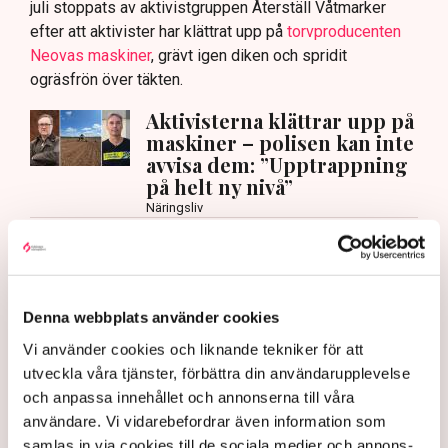
juli stoppats av aktivistgruppen Återställ Våtmarker
efter att aktivister har klättrat upp på
torvproducenten
Neovas maskiner
, grävt igen diken och spridit
ogräsfrön över täkten.
Aktivisterna klättrar upp på
maskiner – polisen kan inte
avvisa dem: ”Upptrappning
på helt ny nivå”
Näringsliv
AI-sammanfattning
Torvtäkten i Grimsås har stoppats av aktivister
Denna webbplats använder cookies
sedan 28 juli.
Vi använder cookies och liknande tekniker för att
Polisen kritiseras för bristande agerande vid
utveckla våra tjänster, förbättra din användarupplevelse
aktionerna.
och anpassa innehållet och annonserna till våra
Polisinspektör Anna-Lena Mann förklarar polisens
användare. Vi vidarebefordrar även information som
agerande på plats.
samlas in via cookies till de sociala medier och annons-