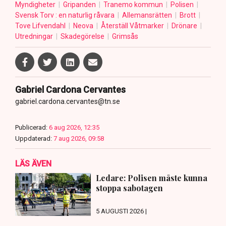
Myndigheter
Gripanden
Tranemo kommun
Polisen
Svensk Torv : en naturlig råvara
Allemansrätten
Brott
Tove Lifvendahl
Neova
Återställ Våtmarker
Drönare
Utredningar
Skadegörelse
Grimsås
Gabriel Cardona Cervantes
gabriel.cardona.cervantes@tn.se
Publicerad:
6 aug 2026, 12:35
Uppdaterad:
7 aug 2026, 09:58
LÄS ÄVEN
Ledare: Polisen måste kunna
stoppa sabotagen
5 AUGUSTI 2026 |