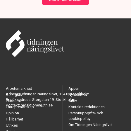
Arbetsmarknad
Appar
Adress: Tidningen Näringslivet, 114 82 Stockholm
Näringsliv
Nyhetsbrev
Besöksadress: Storgatan 19, Stockholm
Ekonomi
Arkiv
Kontakt: redaktionen@tn.se
Entreprenörskap
Kontakta redaktionen
Opinion
Personuppgifts- och
cookiepolicy
Hållbarhet
Om Tidningen Näringslivet
Utrikes