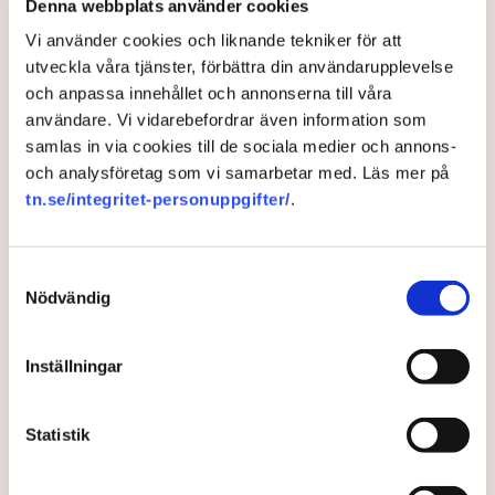
Dålig mobiltäckning slår mot
Denna webbplats använder cookies
företag
Vi använder cookies och liknande tekniker för att
utveckla våra tjänster, förbättra din användarupplevelse
och anpassa innehållet och annonserna till våra
I flera regioner anger en klar majoritet av företagen
användare. Vi vidarebefordrar även information som
att bättre mobiluppkoppling är det viktigaste för
samlas in via cookies till de sociala medier och annons-
deras utveckling, rapporterar SVT.
och analysföretag som vi samarbetar med. Läs mer på
tn.se/integritet-personuppgifter/
.
4 months ago |
Av: Redaktionen
Samtyckesval
Nödvändig
Inställningar
Statistik