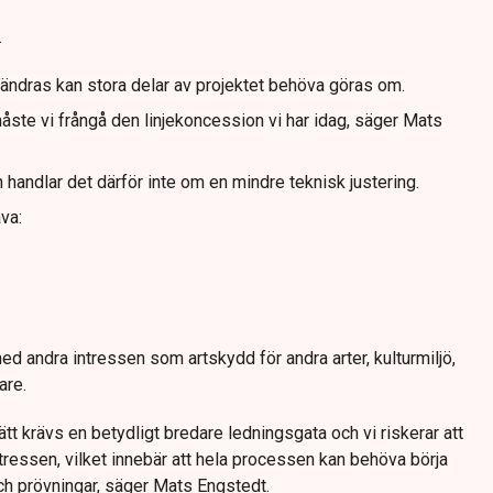
.
ndras kan stora delar av projektet behöva göras om.
åste vi frångå den linjekoncession vi har idag, säger Mats
on handlar det därför inte om en mindre teknisk justering.
va:
med andra intressen som artskydd för andra arter, kulturmiljö,
are.
ätt krävs en betydligt bredare ledningsgata och vi riskerar att
tressen, vilket innebär att hela processen kan behöva börja
h prövningar, säger Mats Engstedt.