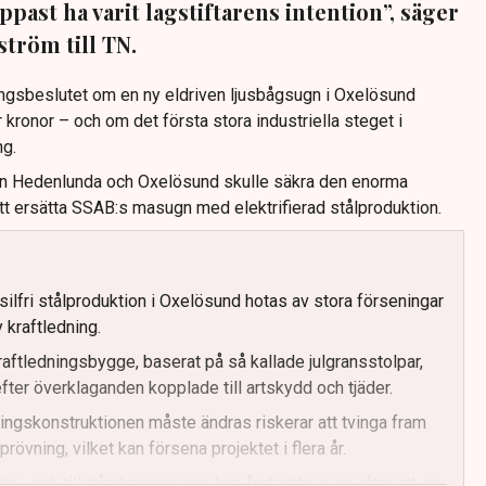
ppast ha varit lagstiftarens intention”, säger
tröm till TN.
ngsbeslutet om en ny eldriven ljusbågsugn i Oxelösund
 kronor – och om det första stora industriella steget i
ng.
an Hedenlunda och Oxelösund skulle säkra den enorma
tt ersätta SSAB:s masugn med elektrifierad stålproduktion.
silfri stålproduktion i Oxelösund hotas av stora förseningar
 kraftledning.
kraftledningsbygge, baserat på så kallade julgransstolpar,
fter överklaganden kopplade till artskydd och tjäder.
ngskonstruktionen måste ändras riskerar att tvinga fram
prövning, vilket kan försena projektet i flera år.
miljö- och tillståndsprocesser kan fortsätta även efter att en