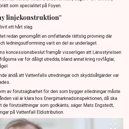
örätt som specialitet på Foyen.
ny linjekonstruktion”
vit ett hårt slag.
ktet redan genomgått en omfattande rättslig prövning där
och ledningsutformning varit en del av underlaget.
ns koncessionsbeslut framgår visserligen att Länsstyrelsen
ågorna var för dåligt utredda, bland annat kring rovfåglar,
ågel.
e ändå att Vattenfalls utredningar och skyddsåtgärder var
jades.
orm av förutsägbarhet för den som bygger elledningar måste
lstånden väl är klara hos Energimarknadsinspektionen, då ska
t de förutsättningar som godkänts, säger Mats Engstedt,
gar på Vattenfall Eldistribution.