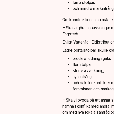
färre stolpar,
och mindre markintrång
Om konstruktionen nu måste ä
– Ska vi göra anpassningar m
Engstedt.
Enligt Vattenfall Eldistributi
Lägre portalstolpar skulle krä
bredare ledningsgata,
fler stolpar,
större avverkning,
nya intrång,
och risk för konflikter 
fornminnen och markäg
– Ska vi bygga på ett annat s
hamna i konflikt med andra in
om med nya lokala samråd oc