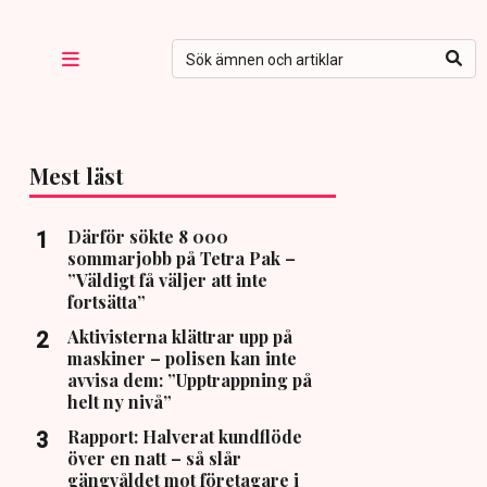
Mest läst
Därför sökte 8 000
sommarjobb på Tetra Pak –
”Väldigt få väljer att inte
fortsätta”
Aktivisterna klättrar upp på
maskiner – polisen kan inte
avvisa dem: ”Upptrappning på
helt ny nivå”
Rapport: Halverat kundflöde
över en natt – så slår
gängvåldet mot företagare i