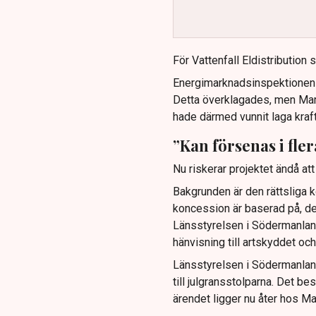
nätkoncession vunnit laga k
SSAB uttrycker stark frustr
gånger och varnar för negati
För Vattenfall Eldistribution
Experter menar att lagstif
Energimarknadsinspektionen 
samordnade, förutsebara oc
Detta överklagades, men Mark
hade därmed vunnit laga kraf
”Kan försenas i fler
Nu riskerar projektet ändå att 
Bakgrunden är den rättsliga 
koncession är baserad på, de
Länsstyrelsen i Södermanlan
hänvisning till artskyddet och 
Länsstyrelsen i Södermanland
till julgransstolparna. Det b
ärendet ligger nu åter hos M