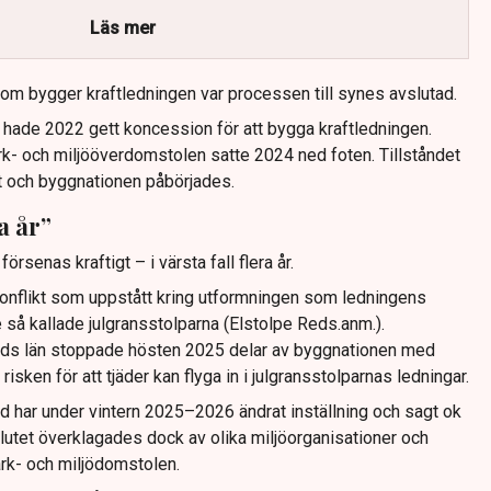
raft, vilket skapar stor rättsosäkerhet för investerare.
Läs mer
ation över att avgörande infrastruktur prövas om flera
va signaler till framtida gröna industrisatsningar.
 som bygger kraftledningen var processen till synes avslutad.
tningen måste ändras så att miljökrav kombineras med mer
hade 2022 gett koncession för att bygga kraftledningen.
h tidsmässigt hanterliga tillståndsprocesser.
- och miljööverdomstolen satte 2024 ned foten. Tillståndet
t och byggnationen påbörjades.
a år”
försenas kraftigt – i värsta fall flera år.
konflikt som uppstått kring utformningen som ledningens
 så kallade julgransstolparna (Elstolpe Reds.anm.).
ds län stoppade hösten 2025 delar av byggnationen med
risken för att tjäder kan flyga in i julgransstolparnas ledningar.
 har under vintern 2025–2026 ändrat inställning och sagt ok
eslutet överklagades dock av olika miljöorganisationer och
ark- och miljödomstolen.