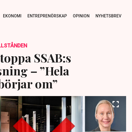
EKONOMI
ENTREPRENÖRSKAP
OPINION
NYHETSBREV
ILLSTÅNDEN
stoppa SSAB:s
sning – ”Hela
börjar om”