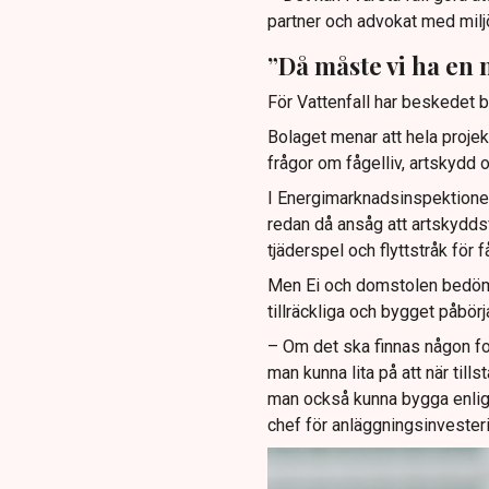
partner och advokat med milj
”Då måste vi ha en 
För Vattenfall har beskedet bli
Bolaget menar att hela proje
frågor om fågelliv, artskydd 
I Energimarknadsinspektione
redan då ansåg att artskyddsfr
tjäderspel och flyttstråk för f
Men Ei och domstolen bedömd
tillräckliga och bygget påbör
– Om det ska finnas någon f
man kunna lita på att när til
man också kunna bygga enlig
chef för anläggningsinvesterin