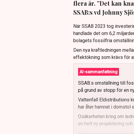
flera år. ”Det kan kna
SSAB:s vd Johnny Sjös
När SSAB 2023 tog investeri
handlade det om 6,2 miljarder
bolagets fossilfria omställni
Den nya kraftledningen mell
effektökning som krävs för a
AI-sammanfattning
SSAB:s omställning till fos
på grund av stopp för en ny
Vattenfall Eldistributions 
har åter hamnat i domstol e
Osäkerheten kring om ledni
en helt ny projektering och 
Fallet visar hur parallella 