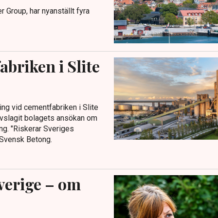
Group, har nyanställt fyra
briken i Slite
ng vid cementfabriken i Slite
avslagit bolagets ansökan om
ing. "Riskerar Sveriges
 Svensk Betong.
verige – om