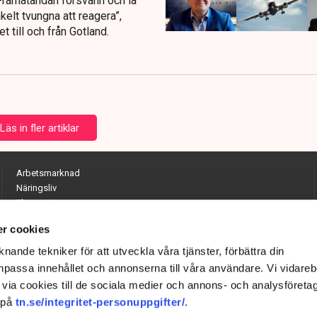
 ”Framåtandan försvann och la
kelt tvungna att reagera”,
t till och från Gotland.
Läs in fler artiklar
Arbetsmarknad
Näringsliv
Ekonomi
Entreprenörskap
r cookies
Opinion
Hållbarhet
nande tekniker för att utveckla våra tjänster, förbättra din
Utrikes
passa innehållet och annonserna till våra användare. Vi vidareb
Krönikor
via cookies till de sociala medier och annons- och analysföreta
Quiz
 på
tn.se/integritet-personuppgifter/
.