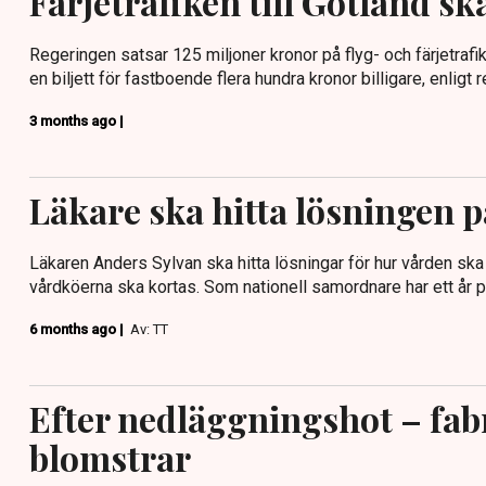
Färjetrafiken till Gotland ska
Regeringen satsar 125 miljoner kronor på flyg- och färjetrafik
en biljett för fastboende flera hundra kronor billigare, enligt 
3 months ago |
Läkare ska hitta lösningen 
Läkaren Anders Sylvan ska hitta lösningar för hur vården ska b
vårdköerna ska kortas. Som nationell samordnare har ett år på
6 months ago |
Av: TT
Efter nedläggningshot – fab
blomstrar