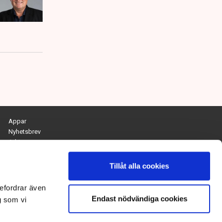
Appar
Nyhetsbrev
Arkiv
Kontakta redaktionen
Personuppgifts- och cookiepolicy
Tillåt alla cookies
Om Tidningen Näringslivet
efordrar även
Endast nödvändiga cookies
Chefredaktör och ansvarig utgivare:
g som vi
Anna Dalqvist
Kontakt: anna.dalqvist@tn.se