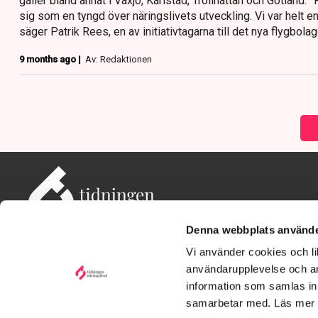
gäller bland annat i Växjö, Karlstad, Trollhättan och Gotland.
sig som en tyngd över näringslivets utveckling. Vi var helt en
säger Patrik Rees, en av initiativtagarna till det nya flygbolage
9 months ago |
Av: Redaktionen
Denna webbplats använde
Vi använder cookies och lik
användarupplevelse och an
information som samlas in 
Adress: Tidningen Näringslivet, 114 82 Stockholm
Besöksadress: Storgatan 19, Stockholm
samarbetar med. Läs mer
Kontakt: redaktionen@tn.se