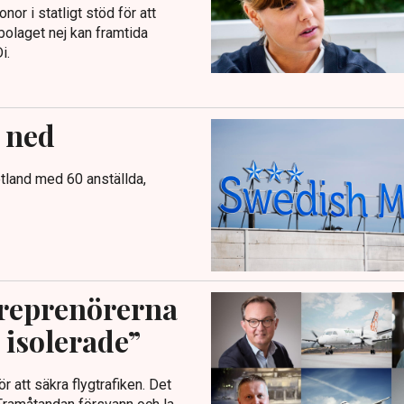
or i statligt stöd för att
bolaget nej kan framtida
i.
 ned
tland med 60 anställda,
treprenörerna
i isolerade”
r att säkra flygtrafiken. Det