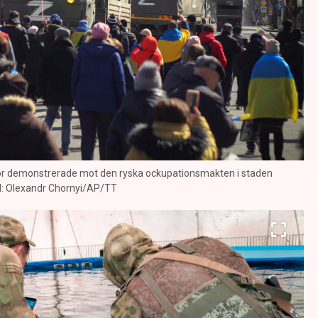
or demonstrerade mot den ryska ockupationsmakten i staden
ild: Olexandr Chornyi/AP/TT