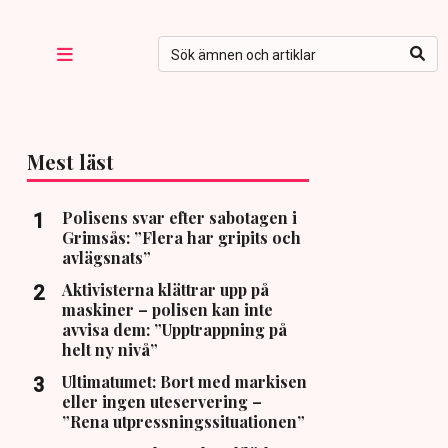
Mest läst
Polisens svar efter sabotagen i
Grimsås: ”Flera har gripits och
avlägsnats”
Aktivisterna klättrar upp på
maskiner – polisen kan inte
avvisa dem: ”Upptrappning på
helt ny nivå”
Ultimatumet: Bort med markisen
eller ingen uteservering –
”Rena utpressningssituationen”