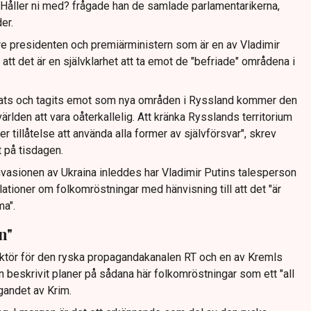
. Håller ni med? frågade han de samlade parlamentarikerna,
er.
re presidenten och premiärministern som är en av Vladimir
att det är en självklarhet att ta emot de "befriade" områdena i
erats och tagits emot som nya områden i Ryssland kommer den
ärlden att vara oåterkallelig. Att kränka Rysslands territorium
er tillåtelse att använda alla former av självförsvar", skrev
 på tisdagen.
nvasionen av Ukraina inleddes har Vladimir Putins talesperson
tioner om folkomröstningar med hänvisning till att det "är
ma".
n"
ktör för den ryska propagandakanalen RT och en av Kremls
en beskrivit planer på sådana här folkomröstningar som ett "all
agandet av Krim.