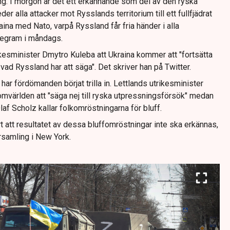
ng. I morgon är det ett erkännande som del av den ryska
er alla attacker mot Rysslands territorium till ett fullfjädrat
ina med Nato, varpå Ryssland får fria händer i alla
legram i måndags.
rikesminister Dmytro Kuleba att Ukraina kommer att "fortsätta
t vad Ryssland har att säga". Det skriver han på Twitter.
l har fördömanden börjat trilla in. Lettlands utrikesminister
världen att "säga nej till ryska utpressningsförsök" medan
f Scholz kallar folkomröstningarna för bluff.
art att resultatet av dessa bluffomröstningar inte ska erkännas,
rsamling i New York.