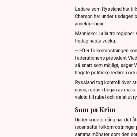
Ledare som Ryssland har till
Cherson har under tisdagen be
annekteringar.
Människor i alla tre regioner 
tisdag nästa vecka.
– Efter folkomröstningen kom
federationens president Vladim
så snart som möjligt, säger 
högste politiske ledare i ock
Ryssland tog kontroll över s
namn, redan i början av mars
valuta till rubel och delat ut 
Som på Krim
Under krigets gång har det 
iscensätta folkomröstningar 
samma mönster som den som h