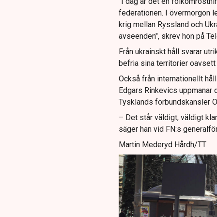
"I dag är det en folkomröstni
federationen. I övermorgon led
krig mellan Ryssland och Ukra
avseenden", skrev hon på Te
Från ukrainskt håll svarar ut
befria sina territorier oavset
Också från internationellt hål
Edgars Rinkevics uppmanar om
Tysklands förbundskansler Ola
– Det står väldigt, väldigt kl
säger han vid FN:s generalfö
Martin Mederyd Hårdh/TT