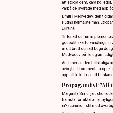
att stödja dem, kära kollegor
varpå de svarade med applåd
Dmitrij Medvedev, den tidiga
Putins närmaste män, utropar 
Ukraina.
"Efter att de har implement
geopolitiska förvandlingen i v
är ett brott och att begå det g
Medvedev på Telegram tidigt
Ända sedan den fullskaliga i
avböjt att kommentera spekula
upp till folket där att bestäm
Propagandist: "All i
Margarita Simonjan, chefreda
främsta förfäktare, har nylig
in"-scenario i stil med övert