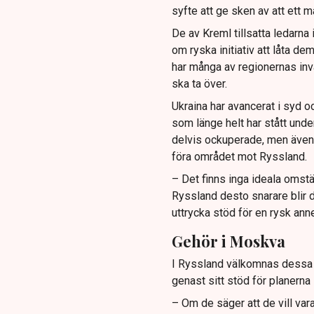
syfte att ge sken av att ett m
De av Kreml tillsatta ledarna 
om ryska initiativ att låta de
har många av regionernas inv
ska ta över.
Ukraina har avancerat i syd o
som länge helt har stått unde
delvis ockuperade, men även 
föra området mot Ryssland.
– Det finns inga ideala omstän
Ryssland desto snarare blir d
uttrycka stöd för en rysk annek
Gehör i Moskva
I Ryssland välkomnas dessa b
genast sitt stöd för planerna
– Om de säger att de vill var