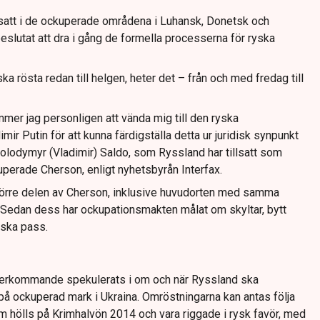
satt i de ockuperade områdena i Luhansk, Donetsk och
slutat att dra i gång de formella processerna för ryska
ska rösta redan till helgen, heter det – från och med fredag till
mer jag personligen att vända mig till den ryska
ir Putin för att kunna färdigställa detta ur juridisk synpunkt
Volodymyr (Vladimir) Saldo, som Ryssland har tillsatt som
uperade Cherson, enligt nyhetsbyrån Interfax.
törre delen av Cherson, inklusive huvudorten med samma
. Sedan dess har ockupationsmakten målat om skyltar, bytt
ryska pass.
återkommande spekulerats i om och när Ryssland ska
på ockuperad mark i Ukraina. Omröstningarna kan antas följa
ölls på Krimhalvön 2014 och vara riggade i rysk favör, med