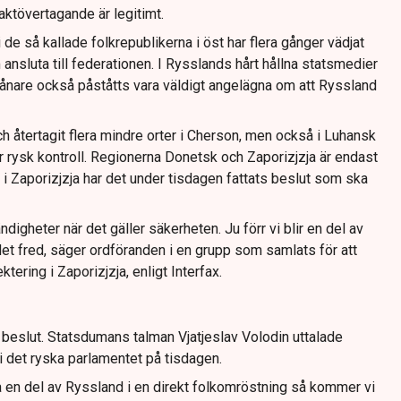
aktövertagande är legitimt.
i de så kallade folkrepublikerna i öst har flera gånger vädjat
m ansluta till federationen. I Rysslands hårt hållna statsmedier
ånare också påståtts vara väldigt angelägna om att Ryssland
ch återtagit flera mindre orter i Cherson, men också i Luhansk
r rysk kontroll. Regionerna Donetsk och Zaporizjzja är endast
i Zaporizjzja har det under tisdagen fattats beslut som ska
digheter när det gäller säkerheten. Ju förr vi blir en del av
et fred, säger ordföranden i en grupp som samlats för att
tering i Zaporizjzja, enligt Interfax.
eslut. Statsdumans talman Vjatjeslav Volodin uttalade
 i det ryska parlamentet på tisdagen.
a en del av Ryssland i en direkt folkomröstning så kommer vi