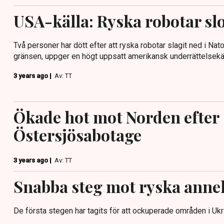
USA-källa: Ryska robotar slo
Två personer har dött efter att ryska robotar slagit ned i Na
gränsen, uppger en högt uppsatt amerikansk underrättelsekäl
3 years ago |
Av: TT
Ökade hot mot Norden efter
Östersjösabotage
3 years ago |
Av: TT
Snabba steg mot ryska anne
De första stegen har tagits för att ockuperade områden i Ukra