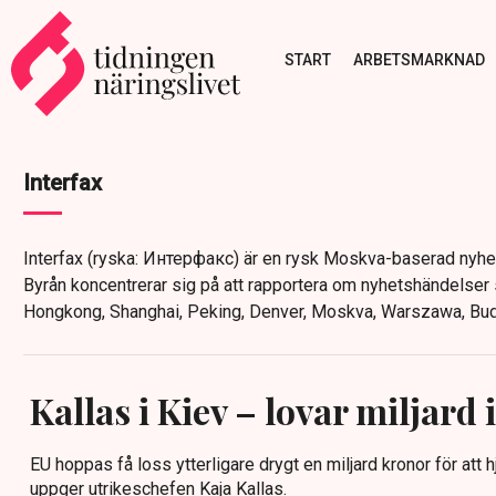
START
ARBETSMARKNAD
Interfax
Interfax (ryska: Интерфакс) är en rysk Moskva-baserad nyhets
Byrån koncentrerar sig på att rapportera om nyhetshändelser s
Hongkong, Shanghai, Peking, Denver, Moskva, Warszawa, Buda
Kallas i Kiev – lovar miljard 
EU hoppas få loss ytterligare drygt en miljard kronor för att h
uppger utrikeschefen Kaja Kallas.