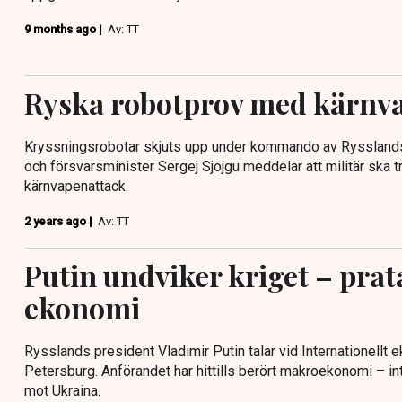
9 months ago |
Av: TT
Ryska robotprov med kärnv
Kryssningsrobotar skjuts upp under kommando av Rysslands 
och försvarsminister Sergej Sjojgu meddelar att militär ska 
kärnvapenattack.
2 years ago |
Av: TT
Putin undviker kriget – pra
ekonomi
Rysslands president Vladimir Putin talar vid Internationellt 
Petersburg. Anförandet har hittills berört makroekonomi – in
mot Ukraina.