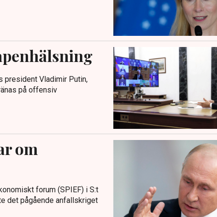
apenhälsning
president Vladimir Putin,
tränas på offensiv
tar om
ekonomiskt forum (SPIEF) i S:t
te det pågående anfallskriget