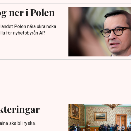
g ner i Polen
tolandet Polen nära ukrainska
la för nyhetsbyrån AP.
kteringar
ina ska bli ryska.