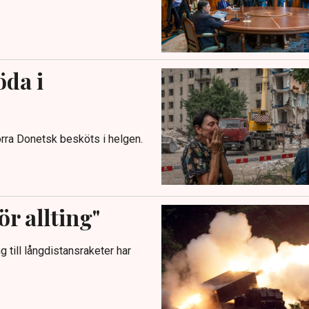
öda i
norra Donetsk besköts i helgen.
r allting"
g till långdistansraketer har