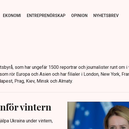
EKONOMI
ENTREPRENÖRSKAP
OPINION
NYHETSBREV
byrå, som har ungefär 1500 reportrar och journalister runt om i 
om rör Europa och Asien och har filialer i London, New York, Fran
pest, Prag, Kiev, Minsk och Almaty.
inför vintern
jälpa Ukraina under vintern,