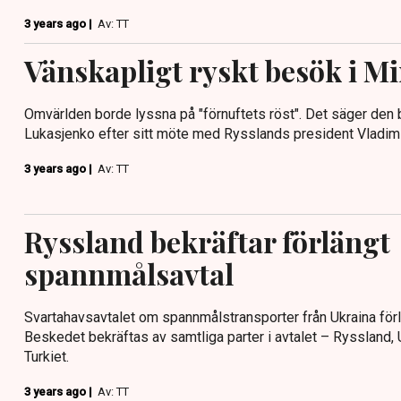
3 years ago |
Av: TT
Vänskapligt ryskt besök i M
Omvärlden borde lyssna på "förnuftets röst". Det säger den 
Lukasjenko efter sitt möte med Rysslands president Vladimi
3 years ago |
Av: TT
Ryssland bekräftar förlängt
spannmålsavtal
Svartahavsavtalet om spannmålstransporter från Ukraina förl
Beskedet bekräftas av samtliga parter i avtalet – Ryssland
Turkiet.
3 years ago |
Av: TT