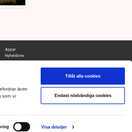
Appar
Nyhetsbrev
Arkiv
Kontakta redaktionen
Personuppgifts- och cookiepolicy
Tillåt alla cookies
Om Tidningen Näringslivet
efordrar även
Endast nödvändiga cookies
Chefredaktör och ansvarig utgivare:
g som vi
Anna Dalqvist
Kontakt: anna.dalqvist@tn.se
ring
Visa detaljer