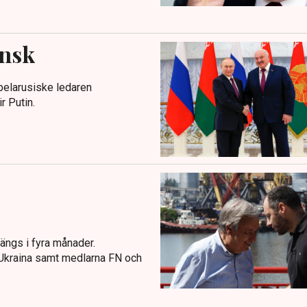
insk
belarusiske ledaren
r Putin.
ängs i fyra månader.
, Ukraina samt medlarna FN och