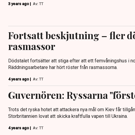
3 years ago |
Av: TT
Fortsatt beskjutning – fler d
rasmassor
Dödstalet fortsätter att stiga efter att ett femvåningshus i 
Räddningsarbetare har hört röster från rasmassorna.
4 years ago |
Av: TT
Guvernören: Ryssarna "förstö
Trots det ryska hotet att attackera nya mål om Kiev får tillgån
Storbritannien lovat att skicka kraftfulla vapen till Ukraina.
4 years ago |
Av: TT