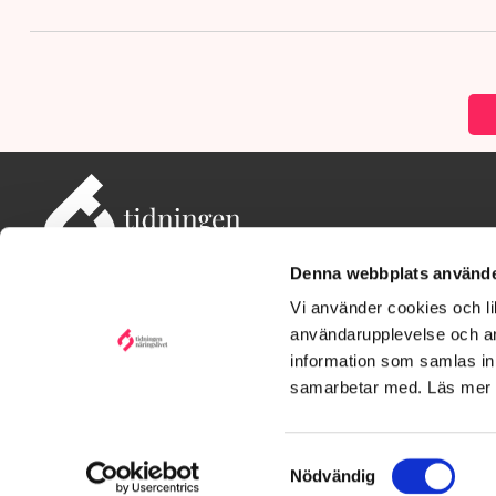
Denna webbplats använde
Vi använder cookies och lik
användarupplevelse och an
information som samlas in 
Adress: Tidningen Näringslivet, 114 82 Stockholm
Besöksadress: Storgatan 19, Stockholm
samarbetar med. Läs mer
Kontakt: redaktionen@tn.se
Samtyckesval
Nödvändig