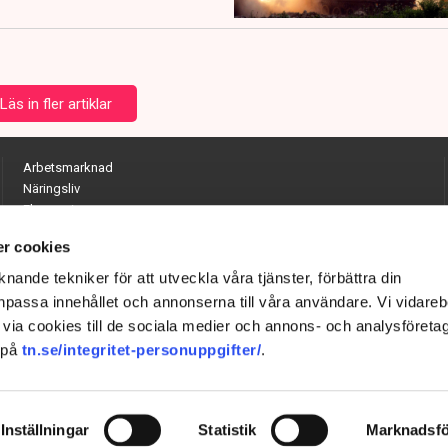
Läs in fler artiklar
Arbetsmarknad
Näringsliv
Ekonomi
Entreprenörskap
r cookies
Opinion
Hållbarhet
nande tekniker för att utveckla våra tjänster, förbättra din
Utrikes
passa innehållet och annonserna till våra användare. Vi vidareb
Krönikor
via cookies till de sociala medier och annons- och analysföreta
Quiz
 på
tn.se/integritet-personuppgifter/
.
Inställningar
Statistik
Marknadsfö