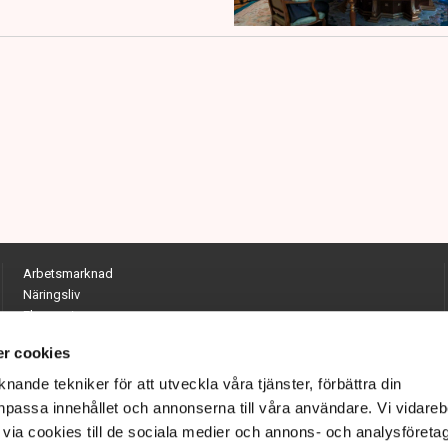
Arbetsmarknad
Näringsliv
Ekonomi
Entreprenörskap
r cookies
Opinion
Hållbarhet
nande tekniker för att utveckla våra tjänster, förbättra din
Utrikes
passa innehållet och annonserna till våra användare. Vi vidareb
Krönikor
via cookies till de sociala medier och annons- och analysföreta
Quiz