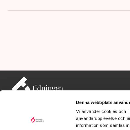
Denna webbplats använde
Vi använder cookies och lik
användarupplevelse och an
information som samlas in 
Adress: Tidningen Näringslivet, 114 82 Stockholm