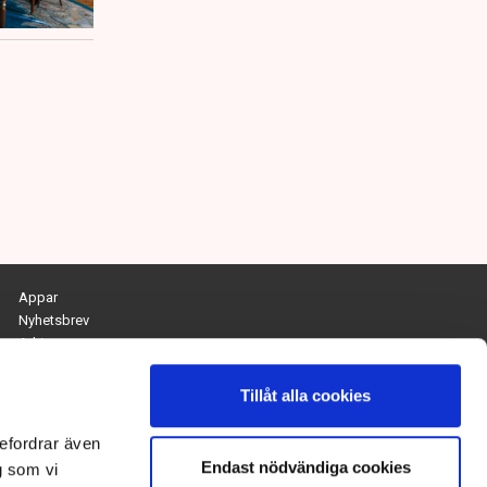
Appar
Nyhetsbrev
Arkiv
Kontakta redaktionen
Personuppgifts- och cookiepolicy
Tillåt alla cookies
Om Tidningen Näringslivet
efordrar även
Endast nödvändiga cookies
Chefredaktör och ansvarig utgivare:
g som vi
Anna Dalqvist