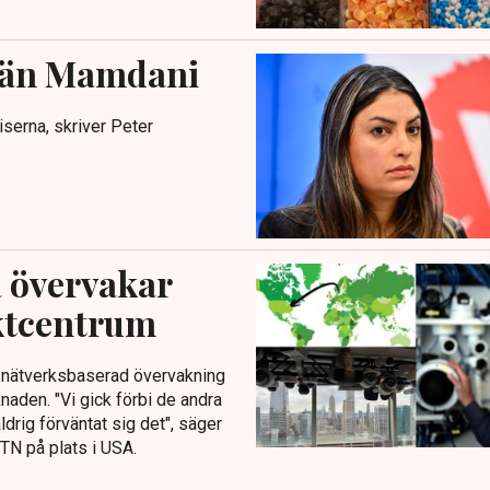
e än Mamdani
iserna, skriver Peter
å övervakar
ktcentrum
m nätverksbaserad övervakning
aden. "Vi gick förbi de andra
drig förväntat sig det", säger
 TN på plats i USA.