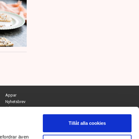
Appar
Nyhetsbrev
Arkiv
Kontakta redaktionen
Personuppgifts- och cookiepolicy
Tillåt alla cookies
Om Tidningen Näringslivet
efordrar även