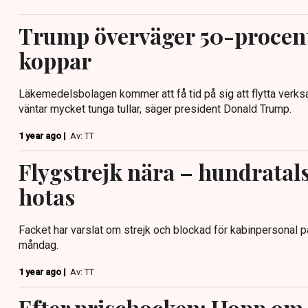
Trump överväger 50-procenti
koppar
Läkemedelsbolagen kommer att få tid på sig att flytta verk
väntar mycket tunga tullar, säger president Donald Trump.
1 year ago |
Av: TT
Flygstrejk nära – hundratal
hotas
Facket har varslat om strejk och blockad för kabinpersonal p
måndag.
1 year ago |
Av: TT
Efter prischocken: Hopp om 