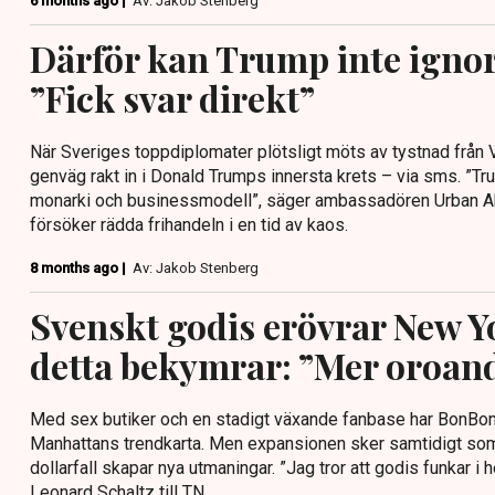
6 months ago |
Av: Jakob Stenberg
Därför kan Trump inte ignor
”Fick svar direkt”
När Sveriges toppdiplomater plötsligt möts av tystnad från V
genväg rakt in i Donald Trumps innersta krets – via sms. ”T
monarki och businessmodell”, säger ambassadören Urban Ahl
försöker rädda frihandeln i en tid av kaos.
8 months ago |
Av: Jakob Stenberg
Svenskt godis erövrar New 
detta bekymrar: ”Mer oroand
Med sex butiker och en stadigt växande fanbase har BonBon bl
Manhattans trendkarta. Men expansionen sker samtidigt som t
dollarfall skapar nya utmaningar. ”Jag tror att godis funkar i
Leonard Schaltz till TN.