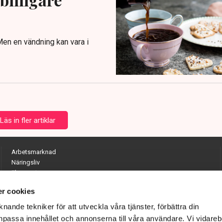
 Men en vändning kan vara i
Läs in fler artiklar
Arbetsmarknad
Näringsliv
Ekonomi
Entreprenörskap
r cookies
Opinion
Hållbarhet
nande tekniker för att utveckla våra tjänster, förbättra din
Utrikes
passa innehållet och annonserna till våra användare. Vi vidareb