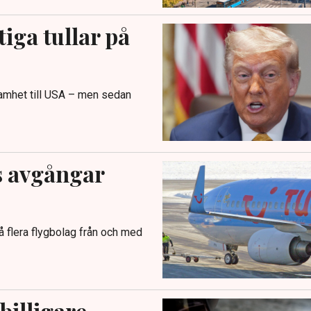
ga tullar på
samhet till USA – men sedan
s avgångar
å flera flygbolag från och med
billigare