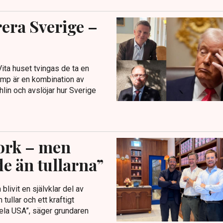
era Sverige –
ita huset tvingas de ta en
rump är en kombination av
in och avslöjar hur Sverige
York – men
e än tullarna”
ivit en självklar del av
ullar och ett kraftigt
 hela USA”, säger grundaren