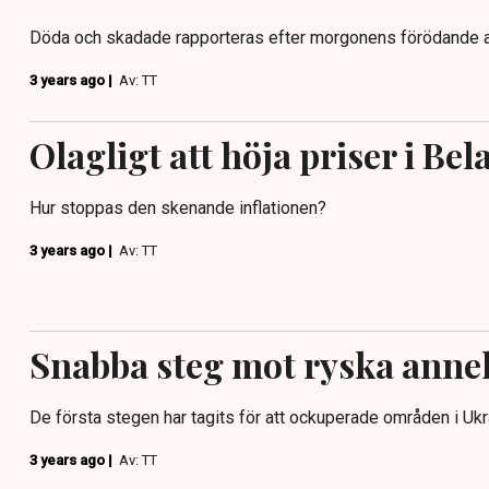
Döda och skadade rapporteras efter morgonens förödande at
3 years ago |
Av: TT
Olagligt att höja priser i Bel
Hur stoppas den skenande inflationen?
3 years ago |
Av: TT
Snabba steg mot ryska anne
De första stegen har tagits för att ockuperade områden i Ukra
3 years ago |
Av: TT