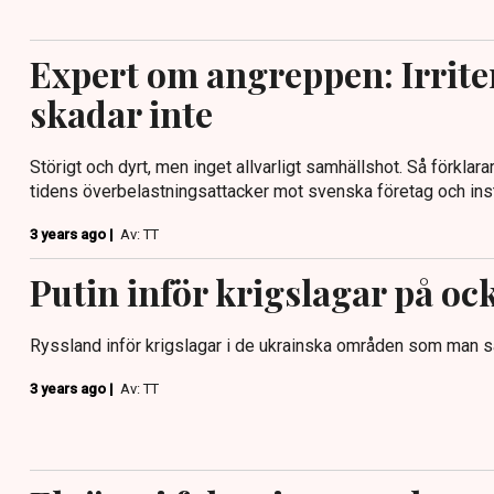
Expert om angreppen: Irrit
skadar inte
Störigt och dyrt, men inget allvarligt samhällshot. Så förklar
tidens överbelastningsattacker mot svenska företag och insti
3 years ago |
Av: TT
Putin inför krigslagar på o
Ryssland inför krigslagar i de ukrainska områden som man sä
3 years ago |
Av: TT