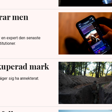
erar men
ar en expert den senaste
tutioner.
ckuperad mark
ger sig ha annekterat.