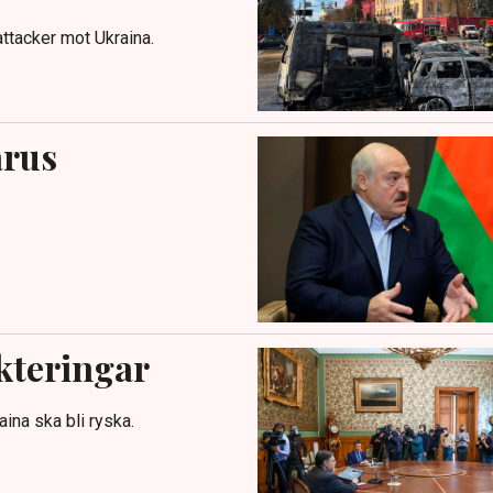
tacker mot Ukraina.
arus
kteringar
ina ska bli ryska.