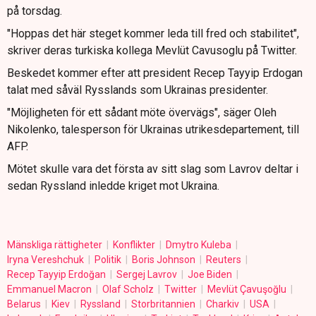
på torsdag.
"Hoppas det här steget kommer leda till fred och stabilitet",
skriver deras turkiska kollega Mevlüt Cavusoglu på Twitter.
Beskedet kommer efter att president Recep Tayyip Erdogan
talat med såväl Rysslands som Ukrainas presidenter.
"Möjligheten för ett sådant möte övervägs", säger Oleh
Nikolenko, talesperson för Ukrainas utrikesdepartement, till
AFP.
Mötet skulle vara det första av sitt slag som Lavrov deltar i
sedan Ryssland inledde kriget mot Ukraina.
Mänskliga rättigheter
Konflikter
Dmytro Kuleba
Iryna Vereshchuk
Politik
Boris Johnson
Reuters
Recep Tayyip Erdoğan
Sergej Lavrov
Joe Biden
Emmanuel Macron
Olaf Scholz
Twitter
Mevlüt Çavuşoğlu
Belarus
Kiev
Ryssland
Storbritannien
Charkiv
USA