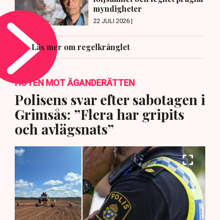
myndigheter
22 JULI 2026 |
Läs mer om regelkrånglet
HOTEN MOT ÄGANDERÄTTEN
Polisens svar efter sabotagen i
Grimsås: ”Flera har gripits
och avlägsnats”