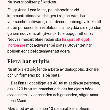
Nu svarar polisen på kritiken.
Enligt Anna-Lena Mann, polisinspektör vid
kommunikationsavdelningen i region Väst, har
verksamhetsutövaren, eller dennes ordningsvakter, rätt
att be personer lämna platsen och skydda sin egendom
genom nödvärnsrätt (Svensk Torv uppger att en av
Neovas medarbetare redan ska
ha gjort ett eget
ingripande
mot aktivister på plats). Utöver det har
polisen egna befogenheter att agera.
Flera har gripits
Nu utförs ett pågående arbete av dialogpolis, drönare
och uniformerad polis på plats.
– Det finns i dagsläget ett 40-tal misstänkta personer,
cirka 120 brottsmisstankar och det har gjorts både
avvisanden, avlägsnanden och gripanden, säger Anna-
Lena Mann.
Med stöd av polislagen 13 paragraf kan polisen