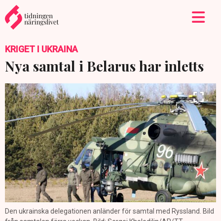
KRIGET I UKRAINA
Nya samtal i Belarus har inletts
Den ukrainska delegationen anländer för samtal med Ryssland. Bild