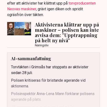
efter att aktivister har klättrat upp på
torvproducenten
Neovas maskiner
, grävt igen diken och spridit
ogräsfrön över täkten.
Aktivisterna klättrar upp på
maskiner – polisen kan inte
avvisa dem: ”Upptrappning
på helt ny nivå”
Näringsliv
AI-sammanfattning
Torvtäkten i Grimsås har stoppats av aktivister
sedan 28 juli.
Polisen kritiseras för bristande agerande vid
aktionerna.
Polisinspektör Anna-Lena Mann förklarar polisens
agerande på plats.