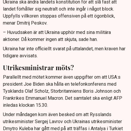
Ukraina ska ändra landets konstitution för att slå fast att
landet förhåller sig neutralt och inte ingår i något block.
Uppfylls villkoren stoppas offensiven på ett ögonblick,
menar Dmitrij Peskov.
– Huvudsaken är att Ukraina upphör med sina militära
aktioner. Då kommer ingen att skjuta, sade han.
Ukraina har inte officiellt svarat på uttalandet, men kraven har
tidigare avvisats.
Utrikesministrar möts?
Parallellt med mötet kommer även uppgifter om att USA:s
president Joe Biden ska hålla en telefonkonferens med
Tysklands Olaf Scholz, Storbritanniens Boris Johnson och
Frankrikes Emmanuel Macron. Det samtalet ska enligt AFP
inledas klockan 15.30.
Under måndagen kom även besked om att Rysslands
utrikesminister Sergej Lavrov och Ukrainas utrikesminister
Dmytro Kuleba har gått med på att träffas i Antalya i Turkiet