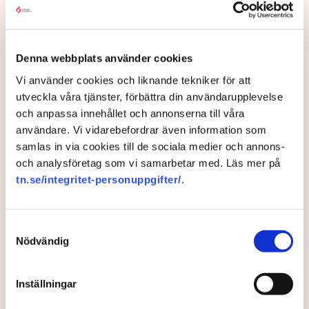
Visserligen har kommunen klättrat tio placeringar i
år men är fortsatt förankrad i botten av listan: Plats
253 av landets 290 kommuner.
Denna webbplats använder cookies
– När vi låg på plats 108 tyckte vi att det var dåligt,
hur är det då inte idag, säger Linda Nilsson som
Vi använder cookies och liknande tekniker för att
driver restaurangen Lindas Kula i Norrköping.
utveckla våra tjänster, förbättra din användarupplevelse
och anpassa innehållet och annonserna till våra
Den punkt i LFK-undersökningen där förvaltningen
användare. Vi vidarebefordrar även information som
får sämst betyg av företagen är kommunens
samlas in via cookies till de sociala medier och annons-
service och bemötande, något som Tomas Tekmen,
och analysföretag som vi samarbetar med. Läs mer på
kommunalråd (KD) beklagar.
tn.se/integritet-personuppgifter/
.
– Vi har haft en kultur som vi måste ändra på, jobba
hårdare och vara mer lyhörda. Det är alltid synd när
företagen, som ju är motorn i samhället, hamnar i
Samtyckesval
problem och situationer i förhållande till
Nödvändig
kommunen, så vi har definitivt en resa att göra,
säger han.
Inställningar
Johan Gustafsson, regionchef för Svenskt