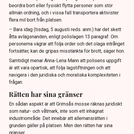
beordra bort eller fysiskt flytta personer som stör
allmän ordning, och i vissa fall transportera aktivister
flera mil bort från platsen.
– Bara idag (tisdag, 5 augusti reds. anm.) har det skett
åtta avlägsnanden, enligt polislagen 13 paragraf. Om
personerna vägrar att följa order och det olaga intrånget
fortsätter, kan de gripas misstänkta för brott, säger hon.
Samtidigt menar Anna-Lena Mann att polisens uppgift
är att vara opartisk, att följa lagstiftningen och att
navigera i den juridiska och moraliska komplexiteten i
frågan.
Rätten har sina gränser
En sådan aspekt är att Grimsås mosse räknas juridiskt
som natur- och våtmark, inte som ett inhägnat
industriområde. Det innebär att allemansrätten i
grunden gäller på platsen. Men den rätten har sina
gränser.