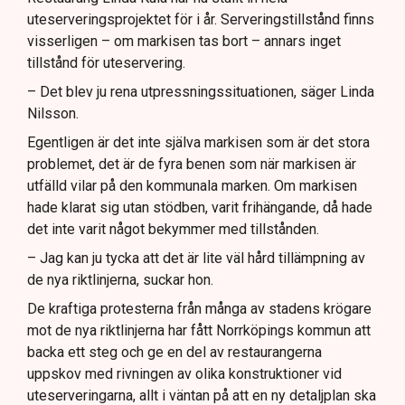
uteserveringsprojektet för i år. Serveringstillstånd finns
visserligen – om markisen tas bort – annars inget
tillstånd för uteservering.
– Det blev ju rena utpressningssituationen, säger Linda
Nilsson.
Egentligen är det inte själva markisen som är det stora
problemet, det är de fyra benen som när markisen är
utfälld vilar på den kommunala marken. Om markisen
hade klarat sig utan stödben, varit frihängande, då hade
det inte varit något bekymmer med tillstånden.
– Jag kan ju tycka att det är lite väl hård tillämpning av
de nya riktlinjerna, suckar hon.
De kraftiga protesterna från många av stadens krögare
mot de nya riktlinjerna har fått Norrköpings kommun att
backa ett steg och ge en del av restaurangerna
uppskov med rivningen av olika konstruktioner vid
uteserveringarna, allt i väntan på att en ny detaljplan ska