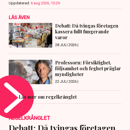
Uppdaterad:
6 aug 2026, 10:29
LÄS ÄVEN
Debatt: Då tvingas företagen
kassera fullt fungerande
varor
28 JULI 2026 |
Professorn: Försiktighet,
följsamhet och feghet präglar
myndigheter
22 JULI 2026 |
Läs mer om regelkrånglet
REGELKRÅNGLET
Debatt: Då tvingas företagen