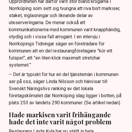
Upprördheten har därför varit stor bland krögarna i
Norrköping som sett sig tvungna att riva bort markiser,
staket, inglasningar och liknande delar av
uteserveringarna. De menar också att
kommunikationerna med kommunen varit knapphändig,
otydlig och i vissa fall arrogant. I en intervju i
Norrköpings Tidningar säger en företrädare för
kommunen att en del restaurangföretagare ”kör ett
fulspel”, att ”en liten klick maximalt stretchar
systemet.”
– Det är typiskt för hur en del tjänstemän i kommunen
ser på oss, säger Linda Nilsson och hänvisar till
Svenskt Näringslivs ranking av det lokala
företagsklimatet där Norrköping idag ligger i botten, på
plats 253 av landets 290 kommuner. (Se artikel nedan)
Hade markisen varit frihängande
hade det inte varit något problem
Restaurang Linda Kula har nu ställt in hela