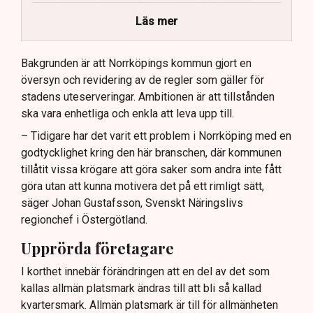
Flera krögare kritiserar kommunen för otydlig
kommunikation.
Läs mer
Kommunen vill skapa enhetliga regler för
uteserveringar.
Bakgrunden är att Norrköpings kommun gjort en
översyn och revidering av de regler som gäller för
Lindas Kula ställer in uteserveringen för
stadens uteserveringar. Ambitionen är att tillstånden
sommaren.
ska vara enhetliga och enkla att leva upp till.
– Tidigare har det varit ett problem i Norrköping med en
godtycklighet kring den här branschen, där kommunen
tillåtit vissa krögare att göra saker som andra inte fått
göra utan att kunna motivera det på ett rimligt sätt,
säger Johan Gustafsson, Svenskt Näringslivs
regionchef i Östergötland.
Upprörda företagare
I korthet innebär förändringen att en del av det som
kallas allmän platsmark ändras till att bli så kallad
kvartersmark. Allmän platsmark är till för allmänheten