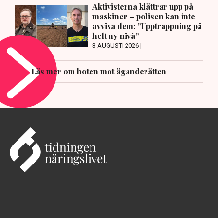
Aktivisterna klättrar upp på
maskiner – polisen kan inte
avvisa dem: ”Upptrappning på
helt ny nivå”
3 AUGUSTI 2026 |
Läs mer om hoten mot äganderätten