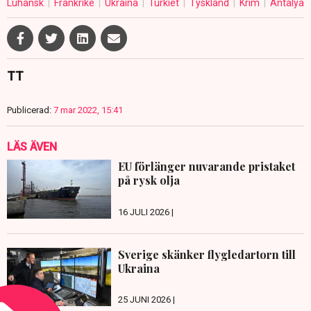
Luhansk
Frankrike
Ukraina
Turkiet
Tyskland
Krim
Antalya
TT
Publicerad:
7 mar 2022, 15:41
LÄS ÄVEN
EU förlänger nuvarande pristaket
på rysk olja
16 JULI 2026 |
Sverige skänker flygledartorn till
Ukraina
25 JUNI 2026 |