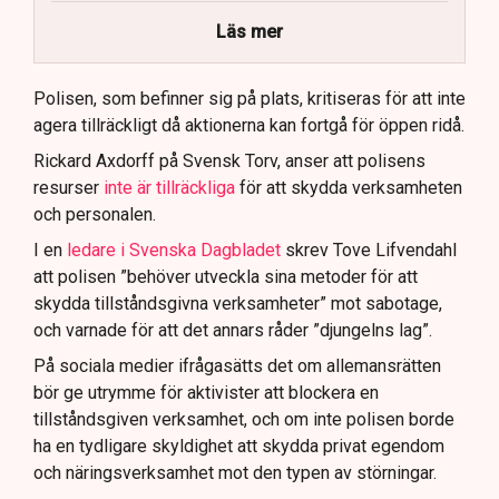
40 personer misstänks med cirka 120
brottsmisstankar kopplade.
Läs mer
Polisen använder drönare och uniformerad polis
för att dokumentera bevis.
Polisen, som befinner sig på plats, kritiseras för att inte
agera tillräckligt då aktionerna kan fortgå för öppen ridå.
Samtidigt är polisarbetet komplext när det gäller
att navigera juridiska rättigheter och gränser.
Rickard Axdorff på Svensk Torv, anser att polisens
resurser
inte är tillräckliga
för att skydda verksamheten
och personalen.
I en
ledare i Svenska Dagbladet
skrev Tove Lifvendahl
att polisen ”behöver utveckla sina metoder för att
skydda tillståndsgivna verksamheter” mot sabotage,
och varnade för att det annars råder ”djungelns lag”.
På sociala medier ifrågasätts det om allemansrätten
bör ge utrymme för aktivister att blockera en
tillståndsgiven verksamhet, och om inte polisen borde
ha en tydligare skyldighet att skydda privat egendom
och näringsverksamhet mot den typen av störningar.