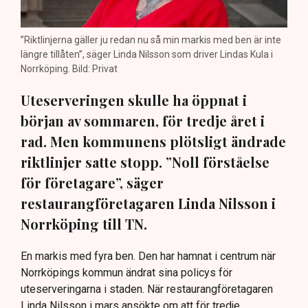
”Riktlinjerna gäller ju redan nu så min markis med ben är inte
längre tillåten”, säger Linda Nilsson som driver Lindas Kula i
Norrköping. Bild: Privat
Uteserveringen skulle ha öppnat i
början av sommaren, för tredje året i
rad. Men kommunens plötsligt ändrade
riktlinjer satte stopp. ”Noll förståelse
för företagare”, säger
restaurangföretagaren Linda Nilsson i
Norrköping till TN.
En markis med fyra ben. Den har hamnat i centrum när
Norrköpings kommun ändrat sina policys för
uteserveringarna i staden. När restaurangföretagaren
Linda Nilsson i mars ansökte om att för tredje