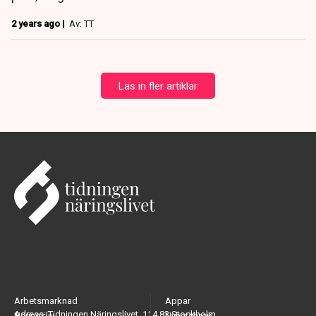
2 years ago |
Av: TT
Läs in fler artiklar
Arbetsmarknad
Appar
Adress: Tidningen Näringslivet, 114 82 Stockholm
Näringsliv
Nyhetsbrev