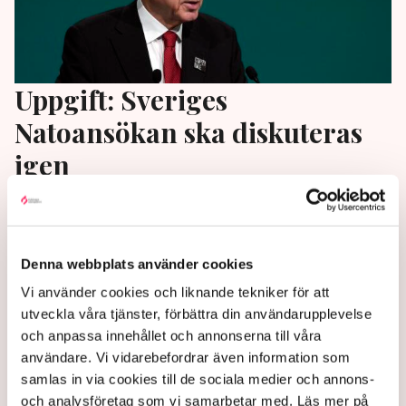
Uppgift: Sveriges
Natoansökan ska diskuteras
igen
Turkiska utrikesutskottet ska återigen behandla
Sveriges Natoansökan vid ett möte under nästa
vecka, uppger källor enligt Turkietexperten Paul
Denna webbplats använder cookies
Levin.
Vi använder cookies och liknande tekniker för att
2 years ago |
Av: TT
utveckla våra tjänster, förbättra din användarupplevelse
och anpassa innehållet och annonserna till våra
användare. Vi vidarebefordrar även information som
samlas in via cookies till de sociala medier och annons-
och analysföretag som vi samarbetar med. Läs mer på