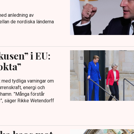
med anledning av
ellan de nordiska länderna
kusen” i EU:
okta”
 med tydliga varningar om
renskraft, energi och
nhamn. ”Många förstår
g i”, säger Rikke Wetendorff