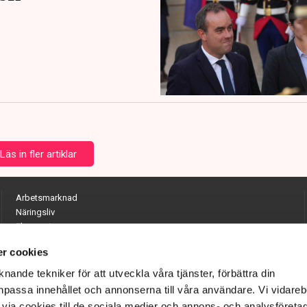
Läs in fler artiklar
Arbetsmarknad
Näringsliv
Ekonomi
Entreprenörskap
r cookies
Opinion
Hållbarhet
nande tekniker för att utveckla våra tjänster, förbättra din
Utrikes
passa innehållet och annonserna till våra användare. Vi vidareb
Krönikor
via cookies till de sociala medier och annons- och analysföreta