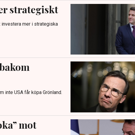
r strategiskt
investera mer i strategiska
r bakom
om inte USA får köpa Grönland.
oka” mot