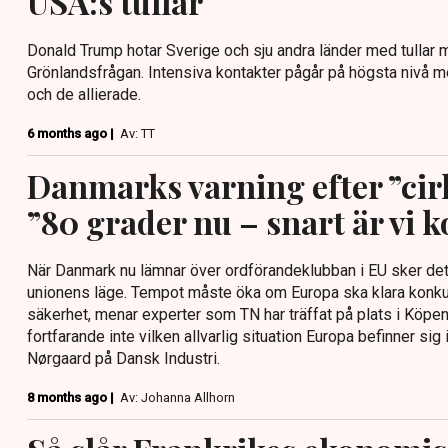
USA:s tullar
Donald Trump hotar Sverige och sju andra länder med tullar 
Grönlandsfrågan. Intensiva kontakter pågår på högsta nivå m
och de allierade.
6 months ago |
Av: TT
Danmarks varning efter ”cir
”80 grader nu – snart är vi k
När Danmark nu lämnar över ordförandeklubban i EU sker det
unionens läge. Tempot måste öka om Europa ska klara konkur
säkerhet, menar experter som TN har träffat på plats i Köpe
fortfarande inte vilken allvarlig situation Europa befinner si
Nørgaard på Dansk Industri.
8 months ago |
Av: Johanna Allhorn