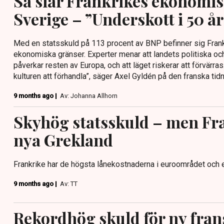
Så slår Frankrikes ekonomi
Sverige – ”Underskott i 50 år
Med en statsskuld på 113 procent av BNP befinner sig Frankr
ekonomiska gränser. Experter menar att landets politiska o
påverkar resten av Europa, och att läget riskerar att förvärras. 
kulturen att förhandla”, säger Axel Gyldén på den franska tidn
9 months ago |
Av: Johanna Allhorn
Skyhög statsskuld – men Fra
nya Grekland
Frankrike har de högsta lånekostnaderna i euroområdet och 
9 months ago |
Av: TT
Rekordhög skuld för ny fran