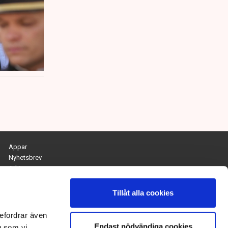
Appar
Nyhetsbrev
Arkiv
Kontakta redaktionen
Personuppgifts- och cookiepolicy
Tillåt alla cookies
Om Tidningen Näringslivet
efordrar även
Endast nödvändiga cookies
Chefredaktör och ansvarig utgivare:
g som vi