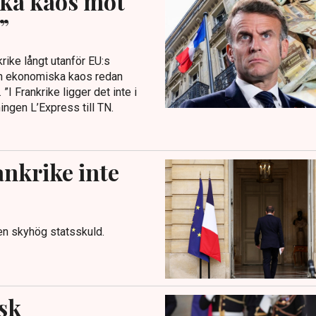
ska kaos mot
”
ike långt utanför EU:s
ch ekonomiska kaos redan
”I Frankrike ligger det inte i
ingen L’Express till TN.
nkrike inte
en skyhög statsskuld.
sk