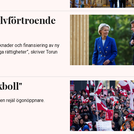
jälvförtroende
rknader och finansiering av ny
a rättigheter”, skriver Torun
kboll"
en rejäl ögonöppnare.