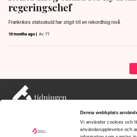
regeringschef
Frankrikes statsskuld har stigit till en rekordhög nivå.
10 months ago |
Av: TT
Denna webbplats använde
Vi använder cookies och lik
användarupplevelse och an
information som samlas in 
Adress: Tidningen Näringslivet, 114 82 Stockholm