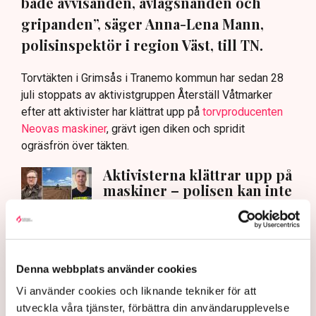
både avvisanden, avlägsnanden och
gripanden”, säger Anna-Lena Mann,
polisinspektör i region Väst, till TN.
Torvtäkten i Grimsås i Tranemo kommun har sedan 28
juli stoppats av aktivistgruppen Återställ Våtmarker
efter att aktivister har klättrat upp på
torvproducenten
Neovas maskiner
, grävt igen diken och spridit
ogräsfrön över täkten.
Aktivisterna klättrar upp på
maskiner – polisen kan inte
avvisa dem: ”Upptrappning
på helt ny nivå”
Näringsliv
Denna webbplats använder cookies
AI-sammanfattning
Vi använder cookies och liknande tekniker för att
Torvtäkten i Grimsås har stoppats av aktivister
utveckla våra tjänster, förbättra din användarupplevelse