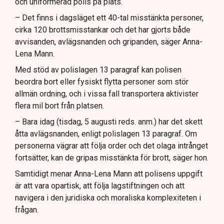
och uniformerad polis på plats.
– Det finns i dagsläget ett 40-tal misstänkta personer,
cirka 120 brottsmisstankar och det har gjorts både
avvisanden, avlägsnanden och gripanden, säger Anna-
Lena Mann.
Med stöd av polislagen 13 paragraf kan polisen
beordra bort eller fysiskt flytta personer som stör
allmän ordning, och i vissa fall transportera aktivister
flera mil bort från platsen.
– Bara idag (tisdag, 5 augusti reds. anm.) har det skett
åtta avlägsnanden, enligt polislagen 13 paragraf. Om
personerna vägrar att följa order och det olaga intrånget
fortsätter, kan de gripas misstänkta för brott, säger hon.
Samtidigt menar Anna-Lena Mann att polisens uppgift
är att vara opartisk, att följa lagstiftningen och att
navigera i den juridiska och moraliska komplexiteten i
frågan.