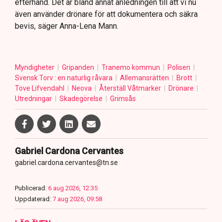
efterhand. Det är bland annat anledningen till att vi nu
även använder drönare för att dokumentera och säkra
bevis, säger Anna-Lena Mann.
Myndigheter
Gripanden
Tranemo kommun
Polisen
Svensk Torv : en naturlig råvara
Allemansrätten
Brott
Tove Lifvendahl
Neova
Återställ Våtmarker
Drönare
Utredningar
Skadegörelse
Grimsås
Gabriel Cardona Cervantes
gabriel.cardona.cervantes@tn.se
Publicerad:
6 aug 2026, 12:35
Uppdaterad:
7 aug 2026, 09:58