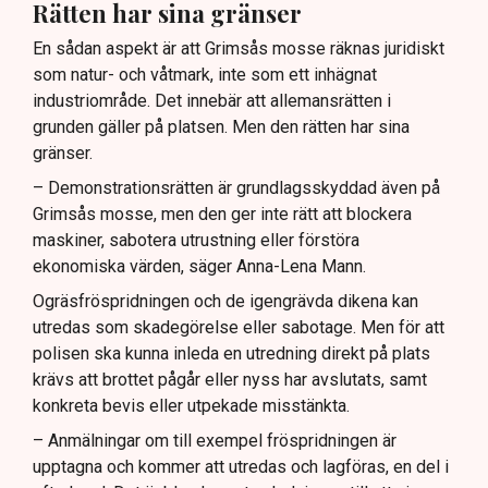
Rätten har sina gränser
En sådan aspekt är att Grimsås mosse räknas juridiskt
som natur- och våtmark, inte som ett inhägnat
industriområde. Det innebär att allemansrätten i
grunden gäller på platsen. Men den rätten har sina
gränser.
– Demonstrationsrätten är grundlagsskyddad även på
Grimsås mosse, men den ger inte rätt att blockera
maskiner, sabotera utrustning eller förstöra
ekonomiska värden, säger Anna-Lena Mann.
Ogräsfröspridningen och de igengrävda dikena kan
utredas som skadegörelse eller sabotage. Men för att
polisen ska kunna inleda en utredning direkt på plats
krävs att brottet pågår eller nyss har avslutats, samt
konkreta bevis eller utpekade misstänkta.
– Anmälningar om till exempel fröspridningen är
upptagna och kommer att utredas och lagföras, en del i