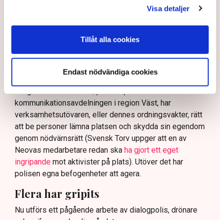
Visa detaljer
På sociala medier ifrågasätts det om allemansrätten
bör ge utrymme för aktivister att blockera en
tillståndsgiven verksamhet, och om inte polisen borde
Tillåt alla cookies
ha en tydligare skyldighet att skydda privat egendom
och näringsverksamhet mot den typen av störningar.
Endast nödvändiga cookies
Nu svarar polisen på kritiken.
Enligt Anna-Lena Mann, polisinspektör vid
kommunikationsavdelningen i region Väst, har
verksamhetsutövaren, eller dennes ordningsvakter, rätt
att be personer lämna platsen och skydda sin egendom
genom nödvärnsrätt (Svensk Torv uppger att en av
Neovas medarbetare redan ska
ha gjort ett eget
ingripande
mot aktivister på plats). Utöver det har
polisen egna befogenheter att agera.
Flera har gripits
Nu utförs ett pågående arbete av dialogpolis, drönare