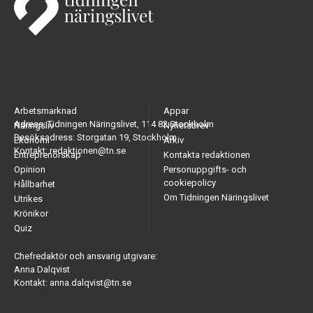
Arbetsmarknad
Appar
Adress: Tidningen Näringslivet, 114 82 Stockholm
Näringsliv
Nyhetsbrev
Besöksadress: Storgatan 19, Stockholm
Ekonomi
Arkiv
Kontakt: redaktionen@tn.se
Entreprenörskap
Kontakta redaktionen
Opinion
Personuppgifts- och
cookiepolicy
Hållbarhet
Om Tidningen Näringslivet
Utrikes
Krönikor
Quiz
Chefredaktör och ansvarig utgivare:
Anna Dalqvist
Kontakt: anna.dalqvist@tn.se