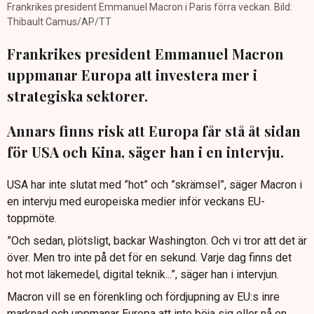
Frankrikes president Emmanuel Macron i Paris förra veckan. Bild:
Thibault Camus/AP/TT
Frankrikes president Emmanuel Macron
uppmanar Europa att investera mer i
strategiska sektorer.
Annars finns risk att Europa får stå åt sidan
för USA och Kina, säger han i en intervju.
USA har inte slutat med ”hot” och ”skrämsel”, säger Macron i
en intervju med europeiska medier inför veckans EU-
toppmöte.
”Och sedan, plötsligt, backar Washington. Och vi tror att det är
över. Men tro inte på det för en sekund. Varje dag finns det
hot mot läkemedel, digital teknik...”, säger han i intervjun.
Macron vill se en förenkling och fördjupning av EU:s inre
marknad och uppmanar Europa att inte böja sig eller nå en