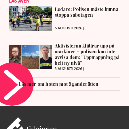
LÄS ÄVEN
Ledare: Polisen måste kunna
stoppa sabotagen
5 AUGUSTI 2026 |
Aktivisterna klättrar upp på
maskiner – polisen kan inte
avvisa dem: ”Upptrappning på
helt ny nivå”
3 AUGUSTI 2026 |
Läs mer om hoten mot äganderätten