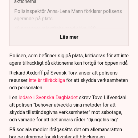
aktionerna.
Polisinspektör Anna-Lena Mann förklarar polisens
agerande på plats.
40 personer misstänks med cirka 120
brottsmisstankar kopplade.
Läs mer
Polisen använder drönare och uniformerad polis
för att dokumentera bevis.
Polisen, som befinner sig på plats, kritiseras för att inte
agera tillräckligt då aktionerna kan fortgå för öppen ridå.
Samtidigt är polisarbetet komplext när det gäller
att navigera juridiska rättigheter och gränser.
Rickard Axdorff på Svensk Torv, anser att polisens
resurser
inte är tillräckliga
för att skydda verksamheten
och personalen.
I en
ledare i Svenska Dagbladet
skrev Tove Lifvendahl
att polisen ”behöver utveckla sina metoder för att
skydda tillståndsgivna verksamheter” mot sabotage,
och varnade för att det annars råder ”djungelns lag”.
På sociala medier ifrågasätts det om allemansrätten
bör ge utrymme för aktivister att blockera en