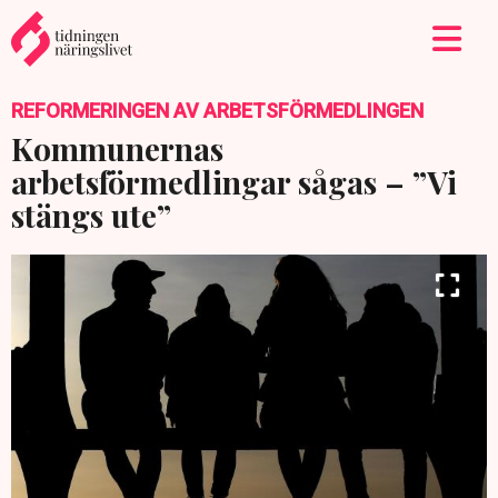
REFORMERINGEN AV ARBETSFÖRMEDLINGEN
Kommunernas
arbetsförmedlingar sågas – ”Vi
stängs ute”