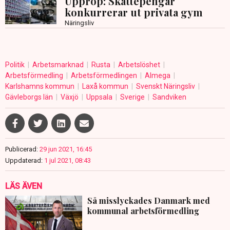
Upprop: Skattepengar
konkurrerar ut privata gym
Näringsliv
Politik
Arbetsmarknad
Rusta
Arbetslöshet
Arbetsförmedling
Arbetsförmedlingen
Almega
Karlshamns kommun
Laxå kommun
Svenskt Näringsliv
Gävleborgs län
Växjö
Uppsala
Sverige
Sandviken
Publicerad:
29 jun 2021, 16:45
Uppdaterad:
1 jul 2021, 08:43
LÄS ÄVEN
Så misslyckades Danmark med
kommunal arbetsförmedling