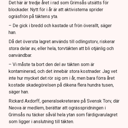
Det här är tredje året i rad som Grimsås utsätts för
blockader. Nytt för i år är att aktivisterna sprider
ogräsfrön på täktens yta.
– De gick i bredd och kastade ut frön överallt, säger
han.
Då det översta lagret används till odlingstorv, riskerar
stora delar av, eller hela, torvtäkten att bli otjänlig och
oanvändbar.
– Vi måste ta bort den del av täkten som är
kontaminerad, och det innebär stora kostnader. Jag vet
inte hur mycket det rör sig om i år, men bara förra året
kostade skadegörelsen på dikena flera hundra tusen,
säger han.
Rickard Axdorff, generalsekreterare på Svensk Torv, där
Neova är medlem, berättar att ogrässpridningen i
Grimsås nu täcker såväl hela ytan som färdigvarulagret
som ligger i anslutning till täkten.