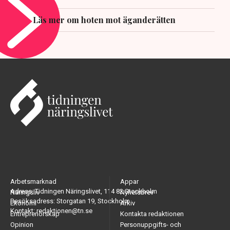
Läs mer om hoten mot äganderätten
Arbetsmarknad
Appar
Adress: Tidningen Näringslivet, 114 82 Stockholm
Näringsliv
Nyhetsbrev
Besöksadress: Storgatan 19, Stockholm
Ekonomi
Arkiv
Kontakt: redaktionen@tn.se
Entreprenörskap
Kontakta redaktionen
Opinion
Personuppgifts- och