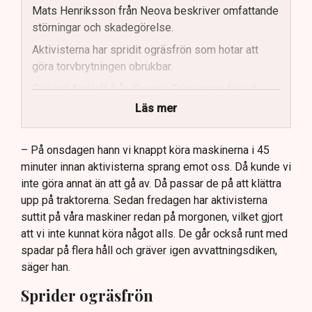
Mats Henriksson från Neova beskriver omfattande
störningar och skadegörelse.
Aktivisterna har spridit ogräsfrön som hotar att
göra torvbrytningen obrukbar.
Rickard Axdorff från Svensk Torv varnar för ett
stort ekonomiskt sabotage.
Läs mer
Dialogpolisen på plats står maktlös inför
aktivisternas handlingar.
– På onsdagen hann vi knappt köra maskinerna i 45
minuter innan aktivisterna sprang emot oss. Då kunde vi
Frågor kvarstår om finansiering av illegal aktivism.
inte göra annat än att gå av. Då passar de på att klättra
upp på traktorerna. Sedan fredagen har aktivisterna
suttit på våra maskiner redan på morgonen, vilket gjort
att vi inte kunnat köra något alls. De går också runt med
spadar på flera håll och gräver igen avvattningsdiken,
säger han.
Sprider ogräsfrön