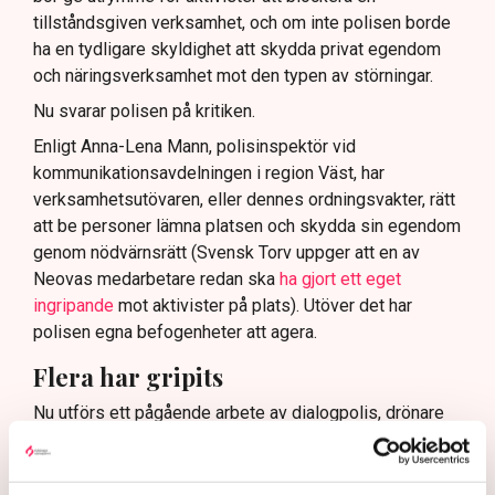
tillståndsgiven verksamhet, och om inte polisen borde
ha en tydligare skyldighet att skydda privat egendom
och näringsverksamhet mot den typen av störningar.
Nu svarar polisen på kritiken.
Enligt Anna-Lena Mann, polisinspektör vid
kommunikationsavdelningen i region Väst, har
verksamhetsutövaren, eller dennes ordningsvakter, rätt
att be personer lämna platsen och skydda sin egendom
genom nödvärnsrätt (Svensk Torv uppger att en av
Neovas medarbetare redan ska
ha gjort ett eget
ingripande
mot aktivister på plats). Utöver det har
polisen egna befogenheter att agera.
Flera har gripits
Nu utförs ett pågående arbete av dialogpolis, drönare
och uniformerad polis på plats.
– Det finns i dagsläget ett 40-tal misstänkta personer,