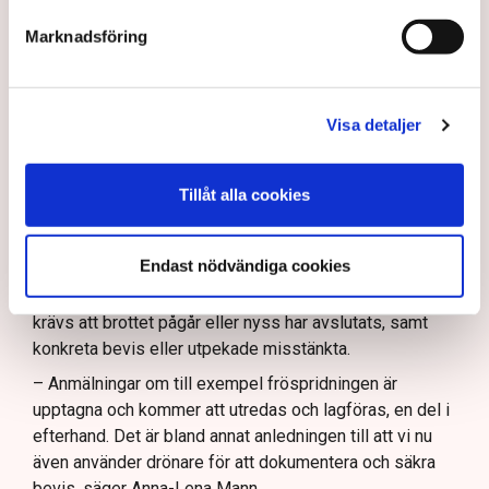
som natur- och våtmark, inte som ett inhägnat
Marknadsföring
industriområde. Det innebär att allemansrätten i
grunden gäller på platsen. Men den rätten har sina
gränser.
Visa detaljer
– Demonstrationsrätten är grundlagsskyddad även på
Grimsås mosse, men den ger inte rätt att blockera
maskiner, sabotera utrustning eller förstöra
Tillåt alla cookies
ekonomiska värden, säger Anna-Lena Mann.
Ogräsfröspridningen och de igengrävda dikena kan
Endast nödvändiga cookies
utredas som skadegörelse eller sabotage. Men för att
polisen ska kunna inleda en utredning direkt på plats
krävs att brottet pågår eller nyss har avslutats, samt
konkreta bevis eller utpekade misstänkta.
– Anmälningar om till exempel fröspridningen är
upptagna och kommer att utredas och lagföras, en del i
efterhand. Det är bland annat anledningen till att vi nu
även använder drönare för att dokumentera och säkra
bevis, säger Anna-Lena Mann.