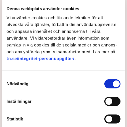
cirka 120 brottsmisstankar och det har gjorts både
avvisanden, avlägsnanden och gripanden, säger Anna-
Denna webbplats använder cookies
Lena Mann.
Vi använder cookies och liknande tekniker för att
Med stöd av polislagen 13 paragraf kan polisen
utveckla våra tjänster, förbättra din användarupplevelse
beordra bort eller fysiskt flytta personer som stör
och anpassa innehållet och annonserna till våra
allmän ordning, och i vissa fall transportera aktivister
användare. Vi vidarebefordrar även information som
flera mil bort från platsen.
samlas in via cookies till de sociala medier och annons-
och analysföretag som vi samarbetar med. Läs mer på
– Bara idag (tisdag, 5 augusti reds. anm.) har det skett
tn.se/integritet-personuppgifter/
.
åtta avlägsnanden, enligt polislagen 13 paragraf. Om
personerna vägrar att följa order och det olaga intrånget
fortsätter, kan de gripas misstänkta för brott, säger hon.
Samtyckesval
Samtidigt menar Anna-Lena Mann att polisens uppgift
Nödvändig
är att vara opartisk, att följa lagstiftningen och att
navigera i den juridiska och moraliska komplexiteten i
Inställningar
frågan.
Rätten har sina gränser
Statistik
En sådan aspekt är att Grimsås mosse räknas juridiskt