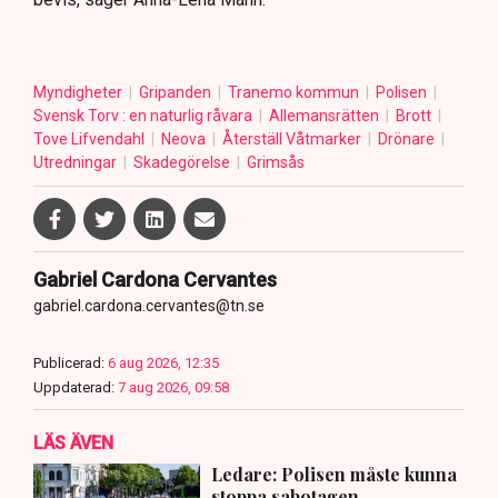
Myndigheter
Gripanden
Tranemo kommun
Polisen
Svensk Torv : en naturlig råvara
Allemansrätten
Brott
Tove Lifvendahl
Neova
Återställ Våtmarker
Drönare
Utredningar
Skadegörelse
Grimsås
Gabriel Cardona Cervantes
gabriel.cardona.cervantes@tn.se
Publicerad:
6 aug 2026, 12:35
Uppdaterad:
7 aug 2026, 09:58
LÄS ÄVEN
Ledare: Polisen måste kunna
stoppa sabotagen