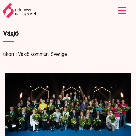
Växjö
tätort i Växjö kommun, Sverige