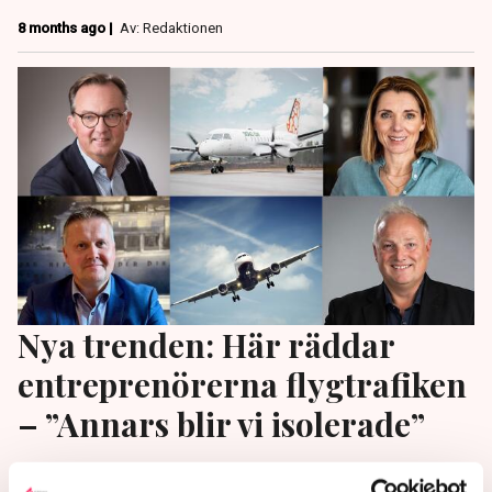
8 months ago |
Av: Redaktionen
Nya trenden: Här räddar
entreprenörerna flygtrafiken
– ”Annars blir vi isolerade”
På flera håll i landet går näringslivet nu in med egna