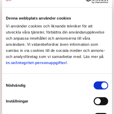
pengar för att säkra flygtrafiken. Det gäller bland
annat i Växjö, Karlstad, Trollhättan och Gotland.
”Framåtandan försvann och la sig som en tyngd över
Denna webbplats använder cookies
näringslivets utveckling. Vi var helt enkelt tvungna
Vi använder cookies och liknande tekniker för att
att reagera”, säger Patrik Rees, en av initiativtagarna
utveckla våra tjänster, förbättra din användarupplevelse
till det nya flygbolaget till och från Gotland.
och anpassa innehållet och annonserna till våra
9 months ago |
Av: Redaktionen
användare. Vi vidarebefordrar även information som
samlas in via cookies till de sociala medier och annons-
och analysföretag som vi samarbetar med. Läs mer på
tn.se/integritet-personuppgifter/
.
Samtyckesval
Nödvändig
Inställningar