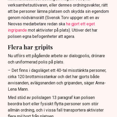
verksamhetsutövaren, eller dennes ordningsvakter, rätt
att be personer lämna platsen och skydda sin egendom
genom nödvärnsrätt (Svensk Torv uppger att en av
Neovas medarbetare redan ska
ha gjort ett eget
ingripande
mot aktivister på plats). Utöver det har
polisen egna befogenheter att agera.
Flera har gripits
Nu utförs ett pågående arbete av dialogpolis, drönare
och uniformerad polis på plats.
– Det finns i dagsläget ett 40-tal misstänkta personer,
cirka 120 brottsmisstankar och det har gjorts både
avvisanden, avlägsnanden och gripanden, säger Anna-
Lena Mann.
Med stöd av polislagen 13 paragraf kan polisen
beordra bort eller fysiskt flytta personer som stör
allmän ordning, och i vissa fall transportera aktivister
flera mil bort från platsen.