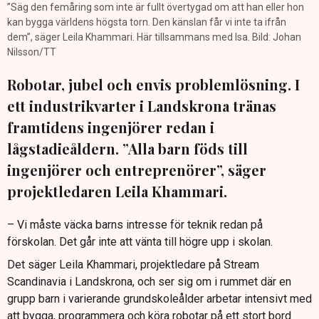
”Säg den femåring som inte är fullt övertygad om att han eller hon
kan bygga världens högsta torn. Den känslan får vi inte ta ifrån
dem”, säger Leila Khammari. Här tillsammans med Isa. Bild: Johan
Nilsson/TT
Robotar, jubel och envis problemlösning. I
ett industrikvarter i Landskrona tränas
framtidens ingenjörer redan i
lågstadieåldern. ”Alla barn föds till
ingenjörer och entreprenörer”, säger
projektledaren Leila Khammari.
– Vi måste väcka barns intresse för teknik redan på
förskolan. Det går inte att vänta till högre upp i skolan.
Det säger Leila Khammari, projektledare på Stream
Scandinavia i Landskrona, och ser sig om i rummet där en
grupp barn i varierande grundskoleålder arbetar intensivt med
att bygga, programmera och köra robotar på ett stort bord