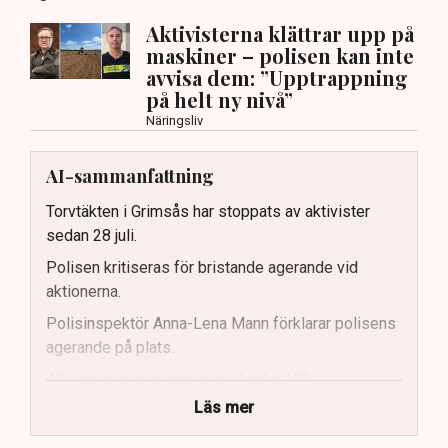
Aktivisterna klättrar upp på
maskiner – polisen kan inte
avvisa dem: ”Upptrappning
på helt ny nivå”
Näringsliv
AI-sammanfattning
Torvtäkten i Grimsås har stoppats av aktivister
sedan 28 juli.
Polisen kritiseras för bristande agerande vid
aktionerna.
Polisinspektör Anna-Lena Mann förklarar polisens
agerande på plats.
40 personer misstänks med cirka 120
brottsmisstankar kopplade.
Läs mer
Polisen använder drönare och uniformerad polis