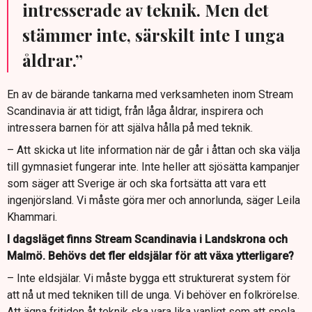
intresserade av teknik. Men det
stämmer inte, särskilt inte I unga
åldrar.”
En av de bärande tankarna med verksamheten inom Stream
Scandinavia är att tidigt, från låga åldrar, inspirera och
intressera barnen för att själva hålla på med teknik.
– Att skicka ut lite information när de går i åttan och ska välja
till gymnasiet fungerar inte. Inte heller att sjösätta kampanjer
som säger att Sverige är och ska fortsätta att vara ett
ingenjörsland. Vi måste göra mer och annorlunda, säger Leila
Khammari.
I dagsläget finns Stream Scandinavia i Landskrona och
Malmö. Behövs det fler eldsjälar för att växa ytterligare?
– Inte eldsjälar. Vi måste bygga ett strukturerat system för
att nå ut med tekniken till de unga. Vi behöver en folkrörelse.
Att ägna fritiden åt teknik ska vara lika vanligt som att spela