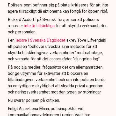
för att dokumentera bevis.
Polisen, som befinner sig på plats, kritiseras för att inte
agera tillräckligt då aktionerna kan fortgå för öppen ridå.
Samtidigt är polisarbetet komplext när det gäller
att navigera juridiska rättigheter och gränser.
Rickard Axdorff på Svensk Torv, anser att polisens
resurser
inte är tillräckliga
för att skydda verksamheten
och personalen.
I en
ledare i Svenska Dagbladet
skrev Tove Lifvendahl
att polisen ”behöver utveckla sina metoder för att
skydda tillståndsgivna verksamheter” mot sabotage,
och varnade för att det annars råder ”djungelns lag”.
På sociala medier ifrågasätts det om allemansrätten
bör ge utrymme för aktivister att blockera en
tillståndsgiven verksamhet, och om inte polisen borde
ha en tydligare skyldighet att skydda privat egendom
och näringsverksamhet mot den typen av störningar.
Nu svarar polisen på kritiken.
Enligt Anna-Lena Mann, polisinspektör vid
kommunikationsavdelningen i region Väst, har