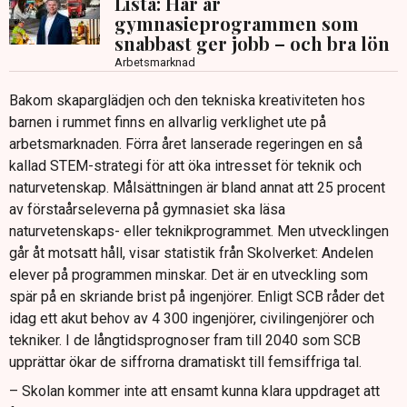
Lista: Här är
gymnasieprogrammen som
snabbast ger jobb – och bra lön
Arbetsmarknad
Bakom skaparglädjen och den tekniska kreativiteten hos
barnen i rummet finns en allvarlig verklighet ute på
arbetsmarknaden. Förra året lanserade regeringen en så
kallad STEM-strategi för att öka intresset för teknik och
naturvetenskap. Målsättningen är bland annat att 25 procent
av förstaårseleverna på gymnasiet ska läsa
naturvetenskaps- eller teknikprogrammet. Men utvecklingen
går åt motsatt håll, visar statistik från Skolverket: Andelen
elever på programmen minskar. Det är en utveckling som
spär på en skriande brist på ingenjörer. Enligt SCB råder det
idag ett akut behov av 4 300 ingenjörer, civilingenjörer och
tekniker. I de långtidsprognoser fram till 2040 som SCB
upprättar ökar de siffrorna dramatiskt till femsiffriga tal.
– Skolan kommer inte att ensamt kunna klara uppdraget att