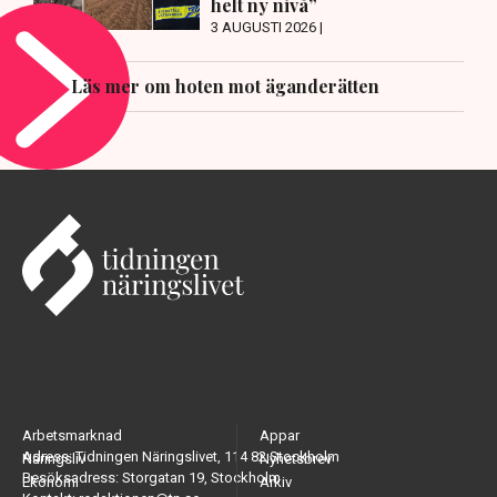
helt ny nivå”
3 AUGUSTI 2026 |
Läs mer om hoten mot äganderätten
Arbetsmarknad
Appar
Adress: Tidningen Näringslivet, 114 82 Stockholm
Näringsliv
Nyhetsbrev
Besöksadress: Storgatan 19, Stockholm
Ekonomi
Arkiv