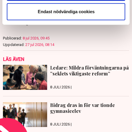
Endast nödvändiga cookies
Anders Carlsson
redaktionen@tn.se
Publicerad:
8 jul 2026, 09:45
Uppdaterad:
27 jul 2026, 08:14
LÄS ÄVEN
Ledare: Mildra förväntningarna på
”seklets viktigaste reform”
8 JULI 2026 |
Bidrag dras in för var tionde
gymnasieelev
8 JULI 2026 |