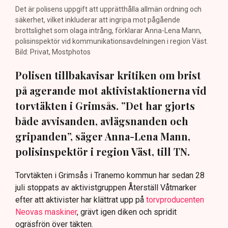
Det är polisens uppgift att upprätthålla allmän ordning och
säkerhet, vilket inkluderar att ingripa mot pågående
brottslighet som olaga intrång, förklarar Anna-Lena Mann,
polisinspektör vid kommunikationsavdelningen i region Väst.
Bild: Privat, Mostphotos
Polisen tillbakavisar kritiken om brist
på agerande mot aktivistaktionerna vid
torvtäkten i Grimsås. ”Det har gjorts
både avvisanden, avlägsnanden och
gripanden”, säger Anna-Lena Mann,
polisinspektör i region Väst, till TN.
Torvtäkten i Grimsås i Tranemo kommun har sedan 28
juli stoppats av aktivistgruppen Återställ Våtmarker
efter att aktivister har klättrat upp på
torvproducenten
Neovas maskiner
, grävt igen diken och spridit
ogräsfrön över täkten.