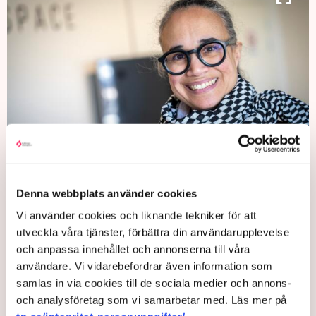
”Vi har fått för oss att tjejer inte är intresserade av teknik. Men det
stämmer inte, särskilt inte I unga åldrar. Högre upp i mellan- och
högstadiet blir skillnaden mellan killars och tjejers intressen större”,
Denna webbplats använder cookies
säger Leila Khammari. Bild: Johan Nilsson/TT
Vi använder cookies och liknande tekniker för att
utveckla våra tjänster, förbättra din användarupplevelse
Leila Khammari är inte överraskad över sammansättningen i
och anpassa innehållet och annonserna till våra
gruppen, en ung kille, resten tjejer.
användare. Vi vidarebefordrar även information som
– Vi har fått för oss att tjejer inte är intresserade av teknik.
samlas in via cookies till de sociala medier och annons-
Men det stämmer inte, särskilt inte I unga åldrar. Högre upp i
och analysföretag som vi samarbetar med. Läs mer på
mellan- och högstadiet blir skillnaden mellan killars och