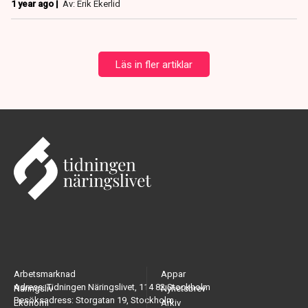
1 year ago |
Av: Erik Ekerlid
Läs in fler artiklar
Arbetsmarknad
Appar
Adress: Tidningen Näringslivet, 114 82 Stockholm
Näringsliv
Nyhetsbrev
Besöksadress: Storgatan 19, Stockholm
Ekonomi
Arkiv