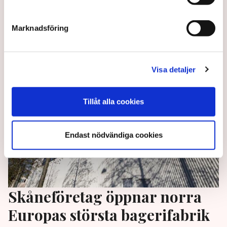
EU:s utsläppshandel är en marknadsliberal
klimatsuccé, men högern verkar ändå inte vilja ta åt
Marknadsföring
sig äran, skriver DN:s ledarsida.
1 year ago |
Av: Redaktionen
Visa detaljer
Tillåt alla cookies
Endast nödvändiga cookies
Skåneföretag öppnar norra
Europas största bagerifabrik