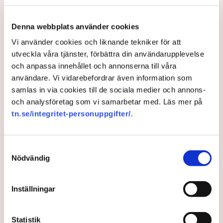
säger Mats Wicksell, chef för affärsområde
Kockums på Saab, till HD/Sydsvenskan.
Denna webbplats använder cookies
Vi använder cookies och liknande tekniker för att
8 months ago |
Av: Redaktionen
utveckla våra tjänster, förbättra din användarupplevelse
och anpassa innehållet och annonserna till våra
användare. Vi vidarebefordrar även information som
samlas in via cookies till de sociala medier och annons-
och analysföretag som vi samarbetar med. Läs mer på
tn.se/integritet-personuppgifter/
.
Samtyckesval
Nödvändig
Ledare: Marknadsliberalism
Inställningar
bakom EU:s klimatsuccé
Statistik