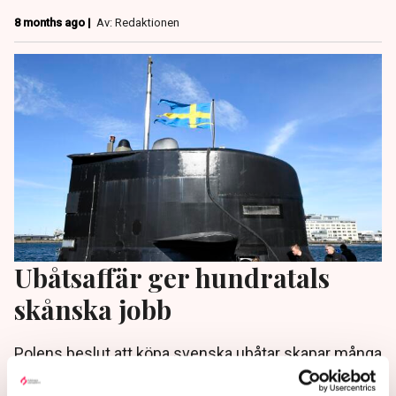
8 months ago |
Av: Redaktionen
Ubåtsaffär ger hundratals
skånska jobb
Polens beslut att köpa svenska ubåtar skapar många
nya arbetstillfällen i Lund och Landskrona. ”Vi
kommer att öka vår produktionskapacitet ordentligt”,