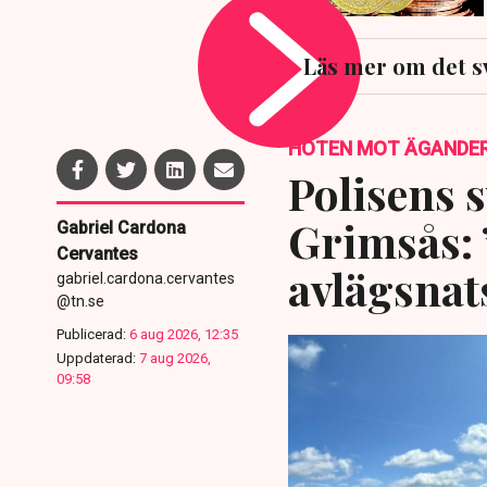
Läs mer om det s
HOTEN MOT ÄGANDE
Polisens s
Grimsås: 
Gabriel Cardona
Cervantes
avlägsnat
gabriel.cardona.cervantes
@tn.se
Publicerad:
6 aug 2026, 12:35
Uppdaterad:
7 aug 2026,
09:58