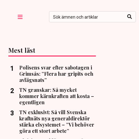
Mest läst
Polisens svar efter sabotagen i
Grimsås: ”Flera har gripits och
avlägsnats”
TN granskar: Så mycket
kommer kärnkraften att kosta –
egentligen
TN exklusivt: Så vill Svenska
kraftnäts nya generaldirektör
stärka elsystemet – ”Vi behöver
göra ett stort arbete”