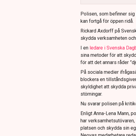
Polisen, som befinner sig på
kan fortgå för öppen ridå.
Rickard Axdorff på Svensk
skydda verksamheten och
I en
ledare i Svenska Dag
sina metoder för att skyd
för att det annars råder ”d
På sociala medier ifrågasä
blockera en tillståndsgive
skyldighet att skydda pr
störningar.
Nu svarar polisen på kritik
Enligt Anna-Lena Mann, po
har verksamhetsutövaren, 
platsen och skydda sin e
Neovas medarbetare reda