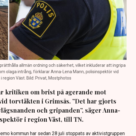
prätthålla allmän ordning och säkerhet, vilket inkluderar att ingripa
m olaga intrång, förklarar Anna-Lena Mann, polisinspektör vid
region Väst. Bild: Privat, Mostphotos
sar kritiken om brist på agerande mot
vid torvtäkten i Grimsås. ”Det har gjorts
avlägsnanden och gripanden”, säger Anna-
pektör i region Väst, till TN.
anemo kommun har sedan 28 juli stoppats av aktivistgruppen