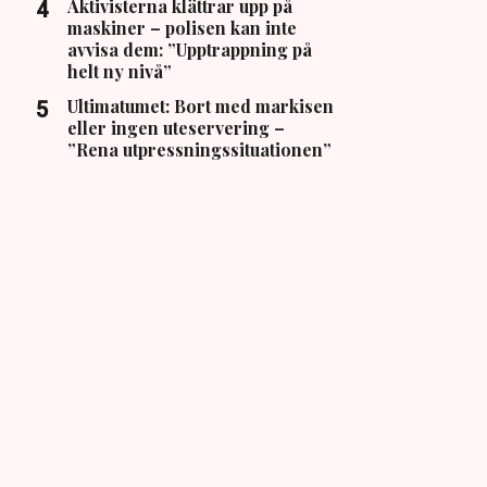
Aktivisterna klättrar upp på
maskiner – polisen kan inte
avvisa dem: ”Upptrappning på
helt ny nivå”
Ultimatumet: Bort med markisen
eller ingen uteservering –
”Rena utpressningssituationen”