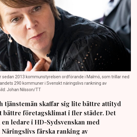
är sedan 2013 kommunstyrelsen ordförande i Malmö, som trillar ned
av landets 290 kommuner i Svenskt näringslivs rankning av
ld: Johan Nilsson/TT
 tjänstemän skaffar sig lite bättre attityd
t bättre företagsklimat i fler städer. Det
 i en ledare i HD-Sydsvenskan med
 Näringslivs färska ranking av