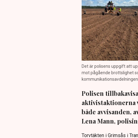
Det är polisens uppgift att up
mot pågående brottslighet so
kommunikationsavdelningen i 
Polisen tillbakavi
aktivistaktionerna 
både avvisanden, 
Lena Mann, polisins
Torvtäkten i Grimsås i Tr