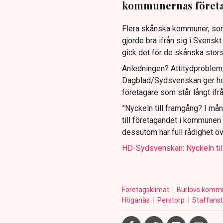
kommunernas företa
Flera skånska kommuner, som
gjorde bra ifrån sig i Svensk
gick det för de skånska stor
Anledningen? Attitydproblem,
Dagblad/Sydsvenskan ger hon
företagare som står långt ifr
”Nyckeln till framgång? I må
till företagandet i kommune
dessutom har full rådighet öve
HD-Sydsvenskan: Nyckeln till
Företagsklimat
Burlövs kom
Höganäs
Perstorp
Staffans