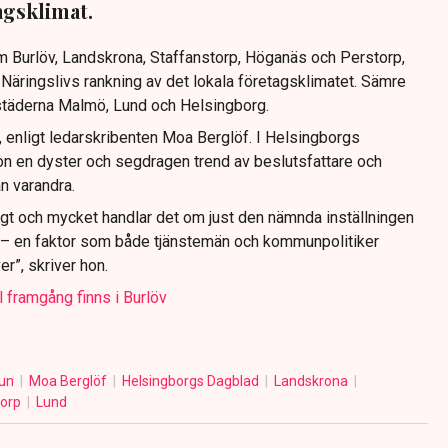
gsklimat.
 Burlöv, Landskrona, Staffanstorp, Höganäs och Perstorp,
t Näringslivs rankning av det lokala företagsklimatet. Sämre
städerna Malmö, Lund och Helsingborg.
 enligt ledarskribenten Moa Berglöf. I Helsingborgs
 en dyster och segdragen trend av beslutsfattare och
ån varandra.
ngt och mycket handlar det om just den nämnda inställningen
n – en faktor som både tjänstemän och kommunpolitiker
r”, skriver hon.
 framgång finns i Burlöv
mun
Moa Berglöf
Helsingborgs Dagblad
Landskrona
torp
Lund