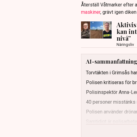
Återställ Våtmarker efter a
maskiner
, grävt igen dike
Aktivi
kan in
nivå”
Näringsliv
AI-sammanfattnin
Torvtäkten i Grimsås har
Polisen kritiseras för b
Polisinspektör Anna-Len
40 personer misstänks 
Polisen använder drönar
Samtidigt är polisarbetet
och gränser.