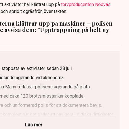
tt aktivister har klättrat upp på
torvproducenten Neovas
n och spridit ogräsfrön över täkten.
sterna klättrar upp på maskiner – polisen
te avvisa dem: ”Upptrappning på helt ny
g
 stoppats av aktivister sedan 28 juli.
ristande agerande vid aktionerna.
a Mann förklarar polisens agerande på plats.
med cirka 120 brottsmisstankar kopplade.
e och uniformerad polis för att dokumentera bevis.
 komplext när det gäller att navigera juridiska rättigheter
Läs mer