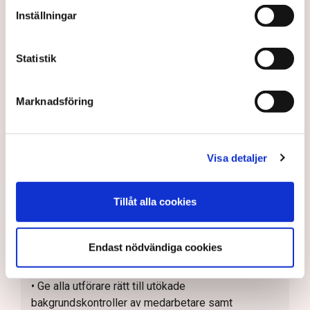
• IVO bör som en del av lämplighetsbedömningen i
Inställningar
tillståndsprocessen samt ägar- och
ledningsprövningar genomföra djupintervjuer innan
Statistik
beslut fattas, inte enbart förlita sig på ”papper i
ordning”
Marknadsföring
• Kommuner bör genomföra fysiska intervjuer med
ledande företrädare för verksamheter som vill
etablera sig inom LOV-system, inte enbart förlita
sig på skriftlig kommunikation
Visa detaljer
• Alla kommuner bör genomföra regelbunden
avtalsuppföljning, vilket skulle underlätta
Tillåt alla cookies
upptäckten av oseriösa aktörer
• Undvik infiltration genom införande av
säkerhetsmekanismer på kommunens
Endast nödvändiga cookies
biståndsenhet
• Ge alla utförare rätt till utökade
bakgrundskontroller av medarbetare samt