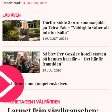
Uppdaterad:
24 jun 2026, 10:52
LÄS ÄVEN
Därför sökte 8 000 sommarjobb
på Tetra Pak – ”Väldigt få väljer att
inte fortsätta”
3 AUGUSTI 2026 |
Så blev Per Gessles hotell starten
på hennes karriär – ”Det här är
framtiden”
29 JULI 2026 |
Läs mer om kompetenskrisen
FÖRETAGEN I VÄLFÄRDEN
Larmet från vårdbranschen: