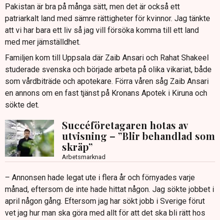
Pakistan är bra på många sätt, men det är också ett
patriarkalt land med sämre rättigheter för kvinnor. Jag tänkte
att vi har bara ett liv så jag vill försöka komma till ett land
med mer jämställdhet.
Familjen kom till Uppsala där Zaib Ansari och Rahat Shakeel
studerade svenska och började arbeta på olika vikariat, både
som vårdbiträde och apotekare. Förra våren såg Zaib Ansari
en annons om en fast tjänst på Kronans Apotek i Kiruna och
sökte det.
Succéföretagaren hotas av
utvisning – ”Blir behandlad som
skräp”
Arbetsmarknad
– Annonsen hade legat ute i flera år och förnyades varje
månad, eftersom de inte hade hittat någon. Jag sökte jobbet i
april någon gång. Eftersom jag har sökt jobb i Sverige förut
vet jag hur man ska göra med allt för att det ska bli rätt hos