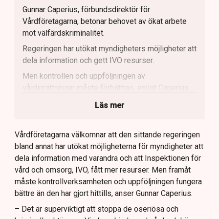
Gunnar Caperius, förbundsdirektör för
Vårdföretagarna, betonar behovet av ökat arbete
mot välfärdskriminalitet.
Regeringen har utökat myndigheters möjligheter att
dela information och gett IVO resurser.
Men kontrollen och uppföljningen av
vårdinrättningar måste förbättras, enligt Caperius.
Vårdföretagarna vill se skärpta
Läs mer
bakgrundskontroller och mer fysisk tillsyn.
Stockholms stad ses som ett gott exempel när det
Vårdföretagarna välkomnar att den sittande regeringen
kommer till effektiv kontroll av vårdinrättningar.
bland annat har utökat möjligheterna för myndigheter att
dela information med varandra och att Inspektionen för
Framtida lagstiftning bör möjliggöra kontinuerlig
vård och omsorg, IVO, fått mer resurser. Men framåt
kontroll av anställda inom vården, anser
måste kontrollverksamheten och uppföljningen fungera
Vårdföretagarna.
bättre än den har gjort hittills, anser Gunnar Caperius.
– Det är superviktigt att stoppa de oseriösa och