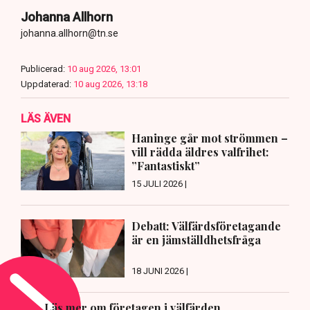
Johanna Allhorn
johanna.allhorn@tn.se
Publicerad:
10 aug 2026, 13:01
Uppdaterad:
10 aug 2026, 13:18
LÄS ÄVEN
Haninge går mot strömmen –
vill rädda äldres valfrihet:
”Fantastiskt”
15 JULI 2026 |
Debatt: Välfärdsföretagande
är en jämställdhetsfråga
18 JUNI 2026 |
Läs mer om företagen i välfärden