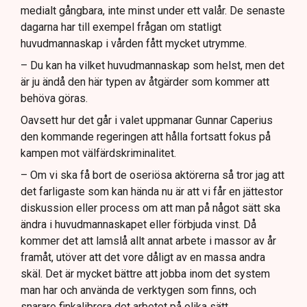
medialt gångbara, inte minst under ett valår. De senaste
dagarna har till exempel frågan om statligt
huvudmannaskap i vården fått mycket utrymme.
– Du kan ha vilket huvudmannaskap som helst, men det
är ju ändå den här typen av åtgärder som kommer att
behöva göras.
Oavsett hur det går i valet uppmanar Gunnar Caperius
den kommande regeringen att hålla fortsatt fokus på
kampen mot välfärdskriminalitet.
– Om vi ska få bort de oseriösa aktörerna så tror jag att
det farligaste som kan hända nu är att vi får en jättestor
diskussion eller process om att man på något sätt ska
ändra i huvudmannaskapet eller förbjuda vinst. Då
kommer det att lamslå allt annat arbete i massor av år
framåt, utöver att det vore dåligt av en massa andra
skäl. Det är mycket bättre att jobba inom det system
man har och använda de verktygen som finns, och
snarare finkalibrera det arbetet på olika sätt.