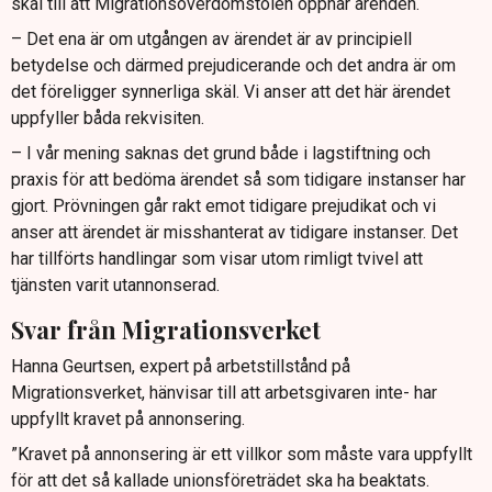
skäl till att Migrationsöverdomstolen öppnar ärenden.
– Det ena är om utgången av ärendet är av principiell
betydelse och därmed prejudicerande och det andra är om
det föreligger synnerliga skäl. Vi anser att det här ärendet
uppfyller båda rekvisiten.
– I vår mening saknas det grund både i lagstiftning och
praxis för att bedöma ärendet så som tidigare instanser har
gjort. Prövningen går rakt emot tidigare prejudikat och vi
anser att ärendet är misshanterat av tidigare instanser. Det
har tillförts handlingar som visar utom rimligt tvivel att
tjänsten varit utannonserad.
Svar från Migrationsverket
Hanna Geurtsen, expert på arbetstillstånd på
Migrationsverket, hänvisar till att arbetsgivaren inte- har
uppfyllt kravet på annonsering.
”Kravet på annonsering är ett villkor som måste vara uppfyllt
för att det så kallade unionsföreträdet ska ha beaktats.