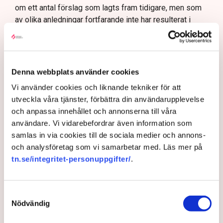
om ett antal förslag som lagts fram tidigare, men som
av olika anledningar fortfarande inte har resulterat i
konkreta lagförslag.
Vårdföretagarnas förslag på
åtgärder mot välfärdskriminalitet
Denna webbplats använder cookies
Vi använder cookies och liknande tekniker för att
• Låt Polisen kontrollera och utfärda förordnande
utveckla våra tjänster, förbättra din användarupplevelse
för de som arbetar inom heldygnsinsatser för barn
och anpassa innehållet och annonserna till våra
och unga, liknande den modell som idag gäller för
användare. Vi vidarebefordrar även information som
ordningsvakter
samlas in via cookies till de sociala medier och annons-
• Låt Polisen granska och ackreditera personer
och analysföretag som vi samarbetar med. Läs mer på
som vill bedriva HVB-verksamhet eller andra
tn.se/integritet-personuppgifter/
.
heldygnsinsatser, som konsulentstödda
familjehem, för barn och unga
Samtyckesval
• Uppdra till IVO att regelbundet genomföra
Nödvändig
riskbaserad fysisk tillsyn i alla tillståndspliktiga
verksamheter