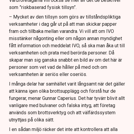
Vårdföretagarna vill också se mer av det de beskriver
som ”riskbaserad fysisk tillsyn”.
– Mycket av den tillsyn som görs av tillståndspliktiga
verksamheter i dag går ut på att man skickar papper
fram och tillbaka mellan varandra. Vi vill att om IVO
misstänker någonting eller om någon annan myndighet
fått information och meddelat IVO, så ska man åka ut till
verksamheten och prata med berörda personer. Då
skapar man sig ganska snabbt en bild av om det här är
personer som vet vad de håller på med och om
verksamheten är seriös eller oseriös.
I många delar har samhället varit långsamt när det gäller
att känna igen olika brottsupplägg och förstå hur de
fungerar, menar Gunnar Caperius. Det har tyvärr blivit allt
vanligare med bulvaner och falska intyg, att företag
används som brottsverktyg och att välfärdssystem
utnyttjas på olika sätt.
I en sådan miljö räcker det inte att kontrollera att alla