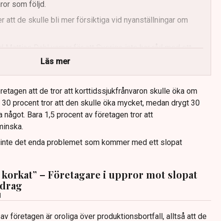
ror som följd.
 att de skulle bli mer försiktiga vid nyanställningar om
 Mattias Dahl varnar för att Sverige inte har råd med ett
det behöver höja sin tillväxtambition.
Läs mer
erfarenheterna från 1980-talet då sjukskrivningstalen var
savdrag.
retagen att de tror att korttidssjukfrånvaron skulle öka om
30 procent tror att den skulle öka mycket, medan drygt 30
a något. Bara 1,5 procent av företagen tror att
minska.
r inte det enda problemet som kommer med ett slopat
t korkat” – Företagare i uppror mot slopat
vdrag
d
 av företagen är oroliga över produktionsbortfall, alltså att de