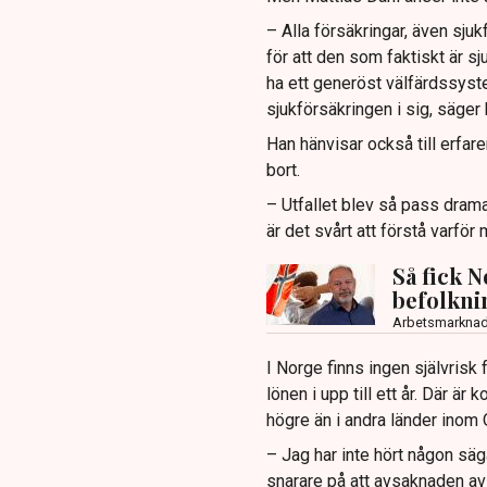
– Alla försäkringar, även sjuk
för att den som faktiskt är sj
ha ett generöst välfärdssyst
sjukförsäkringen i sig, säger 
Han hänvisar också till erfare
bort.
– Utfallet blev så pass drama
är det svårt att förstå varfö
Så fick 
befolkni
Arbetsmarkna
I Norge finns ingen självrisk
lönen i upp till ett år. Där ä
högre än i andra länder inom 
– Jag har inte hört någon säg
snarare på att avsaknaden av