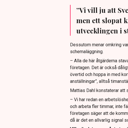
”Vi vill ju att S
men ett slopat 
utvecklingen i st
Dessutom menar omkring vart 
schemaläggning.
– Alla de här åtgärderna stav
företagen. Det är också dåli
övertid och hoppa in med kort
anställningar”, alltså timanstä
Mattias Dahl konstaterar att s
– Vi har redan en arbetslösh
och arbeta fler timmar, inte f
företagen säger att de kommer
då är det en allvarlig signal 