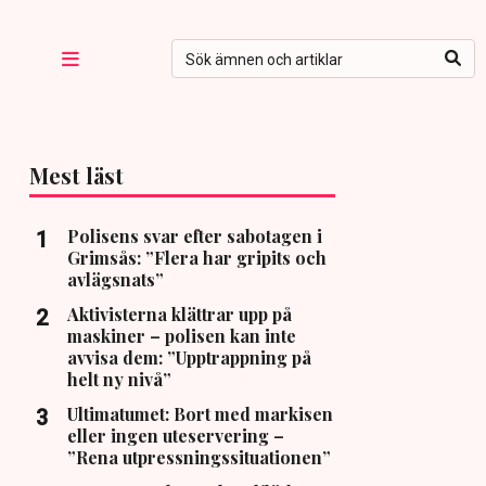
Mest läst
Polisens svar efter sabotagen i
Grimsås: ”Flera har gripits och
avlägsnats”
Aktivisterna klättrar upp på
maskiner – polisen kan inte
avvisa dem: ”Upptrappning på
helt ny nivå”
Ultimatumet: Bort med markisen
eller ingen uteservering –
”Rena utpressningssituationen”