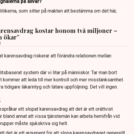
ignalerna på allvar?
olitikerna, som sitter på makten att bestämma om det här,
arensavdrag kostar honom två miljoner –
n ökar”
d
t karensavdrag riskerar att förändra relationen mellan
llitsbaserat system där vi litar på människor. Tar man bort
et kommer att leda till mer kontroll och mer misstänksamhet.
tidigare läkarintyg och tätare uppföljning. Det vill ingen.
k
pråkar ett slopat karensavdrag att det är ett orättvist
 bland annat att vissa tjänstemän kan arbeta hemifrån vid
upper måste sjukskriva sig helt.
tt det är ett argument för att slopa karensavdraget generellt.