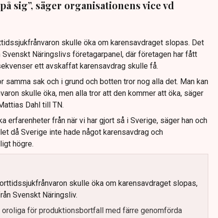
 på sig”, säger organisationens vice vd
orttidssjukfrånvaron skulle öka om karensavdraget slopas. Det
 Svenskt Näringslivs företagarpanel, där företagen har fått
sekvenser ett avskaffat karensavdrag skulle få.
tror samma sak och i grund och botten tror nog alla det. Man kan
varon skulle öka, men alla tror att den kommer att öka, säger
attias Dahl till TN.
a erfarenheter från när vi har gjort så i Sverige, säger han och
alet då Sverige inte hade något karensavdrag och
ligt högre.
 korttidssjukfrånvaron skulle öka om karensavdraget slopas,
rån Svenskt Näringsliv.
r oroliga för produktionsbortfall med färre genomförda