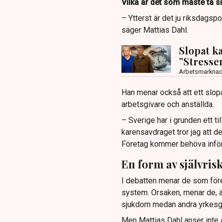
Vilka är det som måste ta s
– Ytterst är det ju riksdagsp
säger Mattias Dahl.
Slopat k
”Stresse
Arbetsmarkna
Han menar också att ett slopa
arbetsgivare och anställda.
– Sverige har i grunden ett ti
karensavdraget tror jag att d
Företag kommer behöva införa 
En form av självris
I debatten menar de som föres
system. Orsaken, menar de, är
sjukdom medan andra yrkesgr
Men Mattias Dahl anser inte a