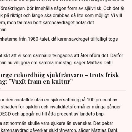
försäkringen, bör innehålla någon form av självrisk. Och det är
uk på riktigt och länge ska drabbas så lite som möjligt. Vi vill
em, men tar man bort karensavdraget hotar det
han.
nheterna från 1980-talet, då karensavdraget tillfälligt togs
tiskt att vi som samhälle tvingades att återinföra det. Därför
r man nu vill göra om samma misstag, säger Mattias Dahl.
Norge rekordhög sjukfrånvaro – trots frisk
ng: ”Vuxit fram en kultur”
d
 för den anställde utan en sjukersättning på 100 procent av
r kostnaden för sjuklön och invaliditetsförmåner många gånger
OECD och uppgår nu till åtta procent av landets bnp.
a att norrmän skulle vara sjukare än svenskar. Det pekar
 karensavdrag påverkar sjukfrånvaron, säger Mattias Dahl.