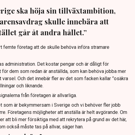
verige ska höja sin tillväxtambition,
karensavdrag skulle innebära att
ället går åt andra hållet.”
femte företag att de skulle behöva införa stramare
as administration. Det kostar pengar och är dåligt för
gt för dem som redan är anställda, som kan behöva jobba mer
 varsel. Och det innebär fler av det som facken kallar ”osäkra
llningar och liknande.
ignalerna från företagen är allvarliga.
et som är bekymmersam i Sverige och vi behöver fler jobb
ärre. Företagens möjligheter att anställa är helt avgörande. Om
 att bli mer försiktiga med att rekrytera på grund av det här,
som också måste tas på allvar, säger han.