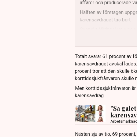
affärer och producerade va
Hälften av företagen uppger
karensavdraget tas bort.
Svenskt Näringslivs vice vd
slopat karensavdrag när lan
Mattias Dahl hänvisar till 
betydligt högre utan karen
Totalt svarar 61 procent av fö
karensavdraget avskaffades. 
procent tror att den skulle ök
korttidssjukfrånvaron skulle 
Men korttidssjukfrånvaron ä
karensavdrag.
”Så gale
karensa
Arbetsmarkna
Nästan sju av tio, 69 procent,