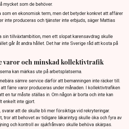
 så mycket som de behöver.
ta som en ekonomisk term, men det betyder konkret att affärer
er inte produceras och tjänster inte erbjuds, säger Mattias
öja sin tillväxtambition, men ett slopat karensavdrag skulle
llet går åt andra hållet. Det har inte Sverige råd att kosta på
e varor och minskad kollektivtrafik
serna kan märkas ute på arbetsplatserna.
nebära sämre service därför att bemanningen inte räcker till.
 att färre varor produceras under månaden. I kollektivtrafiken
 att en tur måste ställas in. Om någon är borta och inte kan
t enkelt inte gjort.
 svarar att de skulle bli mer försiktiga vid rekryteringar.
 tror att behovet av tidigare läkarintyg skulle öka och fyra av
öljning och kontroll av sjukfrånvaro skulle behöva skärpas.