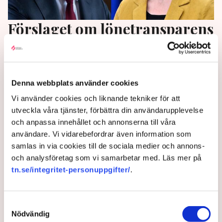
Förslaget om lönetransparens
pausas – ”Mycket bra”
Regeringen vill omförhandla
lönetransparensdirektivet. Beskedet kommer efter
Denna webbplats använder cookies
hård kritik från flera håll. ”Vi tar nu initiativ till ett
Vi använder cookies och liknande tekniker för att
omtag på EU-nivå”, säger jämställdhetsminister Nina
utveckla våra tjänster, förbättra din användarupplevelse
Larsson (L) i ett pressmeddelande.
och anpassa innehållet och annonserna till våra
användare. Vi vidarebefordrar även information som
4 months ago |
Av: Redaktionen
samlas in via cookies till de sociala medier och annons-
och analysföretag som vi samarbetar med. Läs mer på
tn.se/integritet-personuppgifter/
.
Samtyckesval
Nödvändig