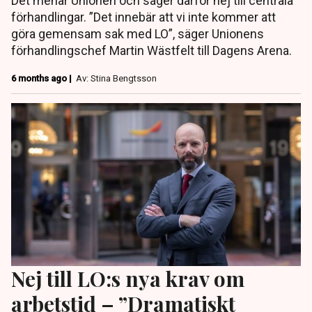
Det menar Unionen och säger därför nej till centrala
förhandlingar. ”Det innebär att vi inte kommer att
göra gemensam sak med LO”, säger Unionens
förhandlingschef Martin Wästfelt till Dagens Arena.
6 months ago |
Av: Stina Bengtsson
Nej till LO:s nya krav om
arbetstid – ”Dramatiskt