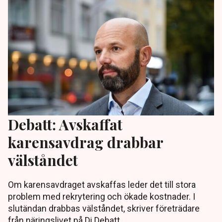
Debatt: Avskaffat
karensavdrag drabbar
välståndet
Om karensavdraget avskaffas leder det till stora
problem med rekrytering och ökade kostnader. I
slutändan drabbas välståndet, skriver företrädare
från näringslivet på Di Debatt.