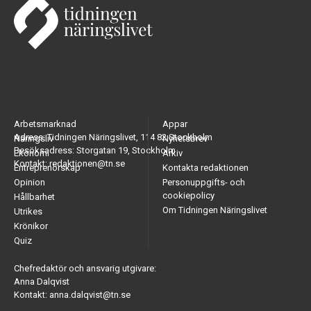
Arbetsmarknad
Appar
Adress: Tidningen Näringslivet, 114 82 Stockholm
Näringsliv
Nyhetsbrev
Besöksadress: Storgatan 19, Stockholm
Ekonomi
Arkiv
Kontakt: redaktionen@tn.se
Entreprenörskap
Kontakta redaktionen
Opinion
Personuppgifts- och
cookiepolicy
Hållbarhet
Om Tidningen Näringslivet
Utrikes
Krönikor
Quiz
Chefredaktör och ansvarig utgivare:
Anna Dalqvist
Kontakt: anna.dalqvist@tn.se