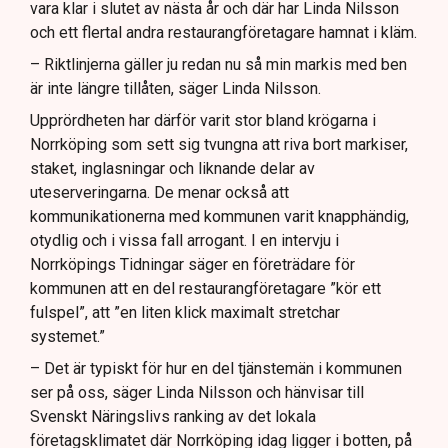
vara klar i slutet av nästa år och där har Linda Nilsson
och ett flertal andra restaurangföretagare hamnat i kläm.
– Riktlinjerna gäller ju redan nu så min markis med ben
är inte längre tillåten, säger Linda Nilsson.
Upprördheten har därför varit stor bland krögarna i
Norrköping som sett sig tvungna att riva bort markiser,
staket, inglasningar och liknande delar av
uteserveringarna. De menar också att
kommunikationerna med kommunen varit knapphändig,
otydlig och i vissa fall arrogant. I en intervju i
Norrköpings Tidningar säger en företrädare för
kommunen att en del restaurangföretagare ”kör ett
fulspel”, att ”en liten klick maximalt stretchar
systemet.”
– Det är typiskt för hur en del tjänstemän i kommunen
ser på oss, säger Linda Nilsson och hänvisar till
Svenskt Näringslivs ranking av det lokala
företagsklimatet där Norrköping idag ligger i botten, på