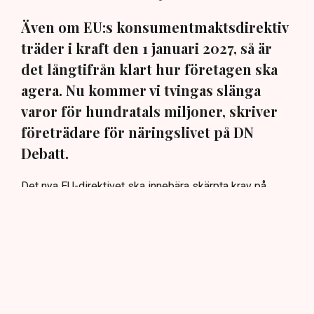
Även om EU:s konsumentmaktsdirektiv
träder i kraft den 1 januari 2027, så är
det långtifrån klart hur företagen ska
agera. Nu kommer vi tvingas slänga
varor för hundratals miljoner, skriver
företrädare för näringslivet på DN
Debatt.
Det nya EU-direktivet ska innebära skärpta krav på
företags miljö- och hållbarhetspåståenden. Men även
om syftet är bra, så är det fortfarande oklart hur
företagen ska agera när det gäller befintliga produkter
och förpackningsmaterial.
”I avsaknad av tydliga besked återstår därför i
praktiken bara ett val för företagen: att kassera fullt
fungerande produkter och förpackningsmaterial för