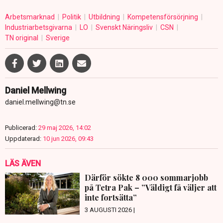
Arbetsmarknad
Politik
Utbildning
Kompetensförsörjning
Industriarbetsgivarna
LO
Svenskt Näringsliv
CSN
TN original
Sverige
Daniel Mellwing
daniel.mellwing@tn.se
Publicerad:
29 maj 2026, 14:02
Uppdaterad:
10 jun 2026, 09:43
LÄS ÄVEN
Därför sökte 8 000 sommarjobb
på Tetra Pak – ”Väldigt få väljer att
inte fortsätta”
3 AUGUSTI 2026 |