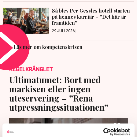
Så blev Per Gessles hotell starten
på hennes karriär – ”Det här är
framtiden”
29 JULI 2026 |
Läs mer om kompetenskrisen
REGELKRÅNGLET
Ultimatumet: Bort med
markisen eller ingen
uteservering – ”Rena
utpressningssituationen”