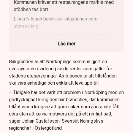
Kommunen kräver att restaurangens markis med
stödben tas bort.
Linda Nilsson beskriver situationen som
utpressning.
Flera krögare kritiserar kommunen för otydlig
kommunikation.
Läs mer
Kommunen vill skapa enhetliga regler för
uteserveringar.
Bakgrunden är att Norrköpings kommun gjort en
översyn och revidering av de regler som gäller för
Lindas Kula ställer in uteserveringen för
stadens uteserveringar. Ambitionen är att tillstånden
sommaren.
ska vara enhetliga och enkla att leva upp till.
– Tidigare har det varit ett problem i Norrköping med en
godtycklighet kring den här branschen, där kommunen
tillåtit vissa krögare att göra saker som andra inte fått
göra utan att kunna motivera det på ett rimligt sätt,
säger Johan Gustafsson, Svenskt Näringslivs
regionchef i Östergötland.