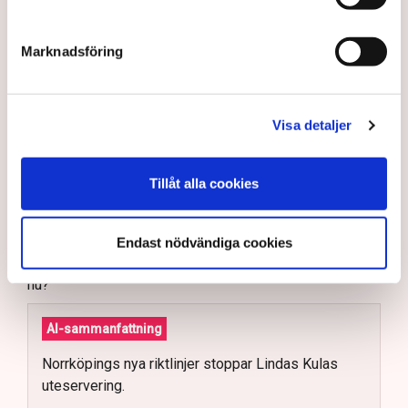
En markis med fyra ben. Den har hamnat i centrum när
Marknadsföring
Norrköpings kommun ändrat sina policys för
uteserveringarna i staden. När restaurangföretagaren
Linda Nilsson i mars ansökte om att för tredje
sommaren i rad komplettera restaurangen Lindas Kula
Visa detaljer
med en uteservering, blev det stopp: Markisen måste
bort, annars inget tillstånd, trots att den har funnits på
Tillåt alla cookies
plats i över tio år, har ett bygglov från 2015 och är
godkänd sedan 2018.
– Dessutom har jag ju haft den över uteserveringen de
Endast nödvändiga cookies
två senaste somrarna, så hur kan det bli ett problem
nu?
AI-sammanfattning
Norrköpings nya riktlinjer stoppar Lindas Kulas
uteservering.