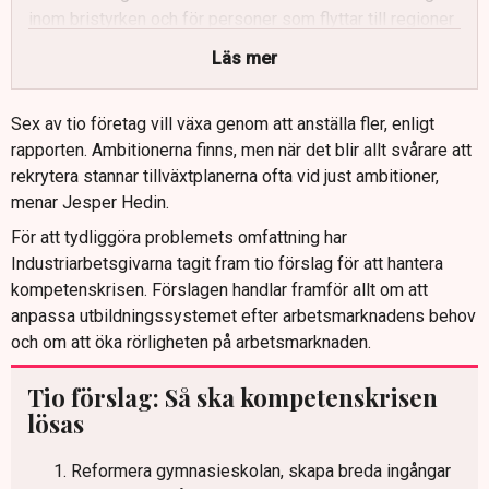
inom bristyrken och för personer som flyttar till regioner
med stora rekryteringsbehov.
Läs mer
Jesper Hedin betonar behovet av att reformera
gymnasieskolan och stärka STEM-utbildningar för att
Sex av tio företag vill växa genom att anställa fler, enligt
bättre matcha industrins krav.
rapporten. Ambitionerna finns, men när det blir allt svårare att
Han riktar kritik mot politiken för bristande lyhördhet, för
rekrytera stannar tillväxtplanerna ofta vid just ambitioner,
snäva regler för arbetskraftsinvandring och varnar för
menar Jesper Hedin.
förslag om arbetstidsförkortning.
För att tydliggöra problemets omfattning har
Industrin vill att omställningsstudiestödet värnas utan
Industriarbetsgivarna tagit fram tio förslag för att hantera
politisk detaljstyrning och framhåller att parterna själva
kompetenskrisen. Förslagen handlar framför allt om att
bör styra ramarna.
anpassa utbildningssystemet efter arbetsmarknadens behov
och om att öka rörligheten på arbetsmarknaden.
Tio förslag: Så ska kompetenskrisen
lösas
Reformera gymnasieskolan, skapa breda ingångar