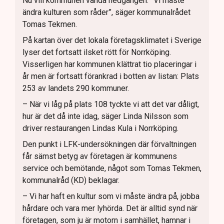
Nu vill kommunen vända nedgången. ”Vi måste
ändra kulturen som råder”, säger kommunalrådet
Tomas Tekmen.
På kartan över det lokala företagsklimatet i Sverige
lyser det fortsatt ilsket rött för Norrköping.
Visserligen har kommunen klättrat tio placeringar i
år men är fortsatt förankrad i botten av listan: Plats
253 av landets 290 kommuner.
– När vi låg på plats 108 tyckte vi att det var dåligt,
hur är det då inte idag, säger Linda Nilsson som
driver restaurangen Lindas Kula i Norrköping.
Den punkt i LFK-undersökningen där förvaltningen
får sämst betyg av företagen är kommunens
service och bemötande, något som Tomas Tekmen,
kommunalråd (KD) beklagar.
– Vi har haft en kultur som vi måste ändra på, jobba
hårdare och vara mer lyhörda. Det är alltid synd när
företagen, som ju är motorn i samhället, hamnar i