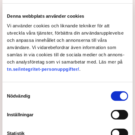
Denna webbplats använder cookies
Vi använder cookies och liknande tekniker för att
utveckla våra tjänster, förbättra din användarupplevelse
och anpassa innehållet och annonserna till våra
användare. Vi vidarebefordrar även information som
”Riktlinjerna gäller ju redan nu så min markis med ben är inte
samlas in via cookies till de sociala medier och annons-
längre tillåten”, säger Linda Nilsson som driver Lindas Kula i
och analysföretag som vi samarbetar med. Läs mer på
Norrköping. Bild: Privat
tn.se/integritet-personuppgifter/
.
Uteserveringen skulle ha öppnat i
början av sommaren, för tredje året i
Samtyckesval
rad. Men kommunens plötsligt ändrade
Nödvändig
riktlinjer satte stopp. ”Noll förståelse
för företagare”, säger
Inställningar
restaurangföretagaren Linda Nilsson i
Norrköping till TN.
Statistik