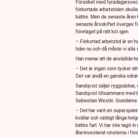
Försöket med fyradagarsveck
förkortade arbetstiden skulle
bättre. Men de senaste åren h
senaste årsskiftet övergav fö
företaget på rätt köl igen.
– Förkortad arbetstid är en h
tider nu och då måste vi alla
Han menar att de anställda ha
– Det är ingen som tycker att 
Det var ändå en ganska odram
Sandqvist säljer ryggsäckar,
Sandqvist tillsammans med 
Sebastian Westin. Grundarna 
– Det har varit en superspänn
kvällar och väldigt långa helg
bättre fart. Vi har inte tagit i
återinvesterat vinsterna i fö