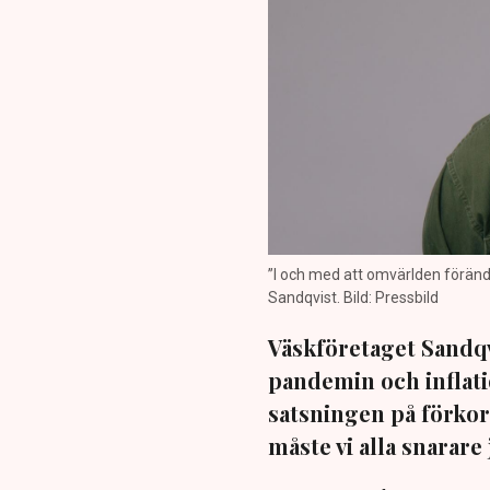
”I och med att omvärlden föränd
Sandqvist. Bild: Pressbild
Väskföretaget Sandqv
pandemin och inflati
satsningen på förkort
måste vi alla snarare