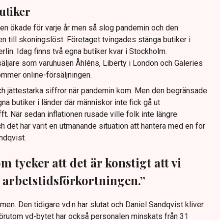
utiker
n ökade för varje år men så slog pandemin och den
en till skoningslöst. Företaget tvingades stänga butiker i
rlin. Idag finns två egna butiker kvar i Stockholm.
säljare som varuhusen Åhléns, Liberty i London och Galeries
kommer online-försäljningen.
och jättestarka siffror när pandemin kom. Men den begränsade
gna butiker i länder där människor inte fick gå ut
t. När sedan inflationen rusade ville folk inte längre
det har varit en utmanande situation att hantera med en för
ndqvist.
m tycker att det är konstigt att vi
t arbetstidsförkortningen.”
men. Den tidigare vd:n har slutat och Daniel Sandqvist kliver
 Förutom vd-bytet har också personalen minskats från 31