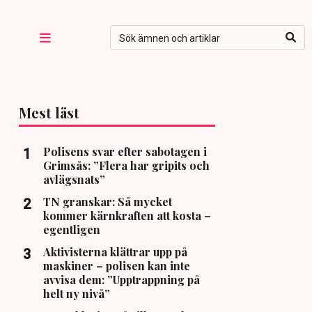
Mest läst
Polisens svar efter sabotagen i
Grimsås: ”Flera har gripits och
avlägsnats”
TN granskar: Så mycket
kommer kärnkraften att kosta –
egentligen
Aktivisterna klättrar upp på
maskiner – polisen kan inte
avvisa dem: ”Upptrappning på
helt ny nivå”