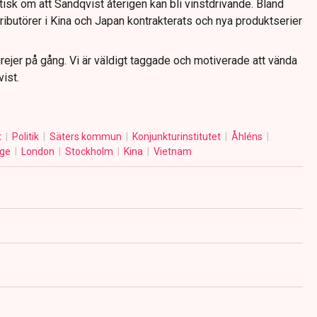
isk om att Sandqvist återigen kan bli vinstdrivande. Bland
tributörer i Kina och Japan kontrakterats och nya produktserier
ejer på gång. Vi är väldigt taggade och motiverade att vända
ist.
t
Politik
Säters kommun
Konjunkturinstitutet
Åhléns
ige
London
Stockholm
Kina
Vietnam