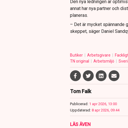
Den nya ledningen är optimist
annat har nya partner och dis
planeras.
– Det är mycket spännande gr
skeppet, säger Daniel Sandqv
Butiker
Arbetsgivare
Facklig
TN original
Arbetsmiljö
Sver
Tom Falk
Publicerad:
1 apr 2026, 13:00
Uppdaterad:
8 apr 2026, 09:44
LÄS ÄVEN