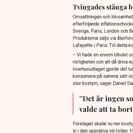
Tvingades stänga b
Omsättningen och lönsamhete
efterföljande inflationschock
Sverige, Paris, London och Be
Produkterna säljs via återför
Lafayette i Paris. Till detta 
– Vi hade en enorm tillväxt 
rörligheten och att då driva e
överhuvudtaget gjorde det tuff
konsumera på samma sätt och 
stor kostym, säger Daniel Sa
”Det är ingen so
valde att ta bor
Företaget skalar nu ner kosty
in i den operativa vd-rollen.