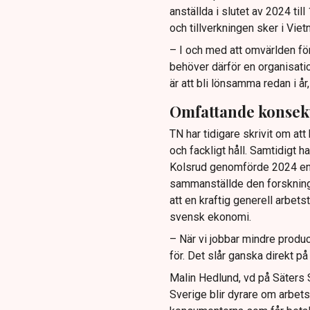
anställda i slutet av 2024 til
och tillverkningen sker i Viet
­– I och med att omvärlden fö
behöver därför en organisatio
är att bli lönsamma redan i år
Omfattande konsek
TN har tidigare skrivit om att 
och fackligt håll. Samtidigt 
Kolsrud genomförde 2024 en s
sammanställde den forskning 
att en kraftig generell arbet
svensk ekonomi.
– När vi jobbar mindre produc
för. Det slår ganska direkt p
Malin Hedlund, vd på Säters 
Sverige blir dyrare om arbets