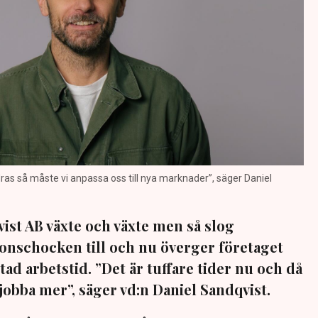
ras så måste vi anpassa oss till nya marknader”, säger Daniel
ist AB växte och växte men så slog
onschocken till och nu överger företaget
ad arbetstid. ”Det är tuffare tider nu och då
 jobba mer”, säger vd:n Daniel Sandqvist.