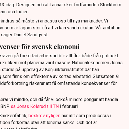
l 13 idag. Designen och allt annat sker fortfarande i Stockholm
nam och Indien.
rändras så måste vi anpassa oss till nya marknader. Vi
n som är lagom stor så att vi kan vända skutan. Vår ambition
, säger Daniel Sandqvist.
venser för svensk ekonomi
kraven på förkortad arbetstid blir allt fler, både från politiskt
har kritiken mot planerna varit massiv. Nationalekonomen Jonas
tudie på uppdrag av Konjunkturinstitutet där han
som finns om effekterna av kortad arbetstid. Slutsatsen är
stidsförkortning riskerar att få omfattande konsekvenser för
erar vi mindre, och då får vi också mindre pengar att handla
å BNP,
sa Jonas Kolsrud till TN
i februari.
Snickerifabrik,
beskrev nyligen
hur allt som produceras i
tiden förkortas utan att lönerna sänks. Och det är