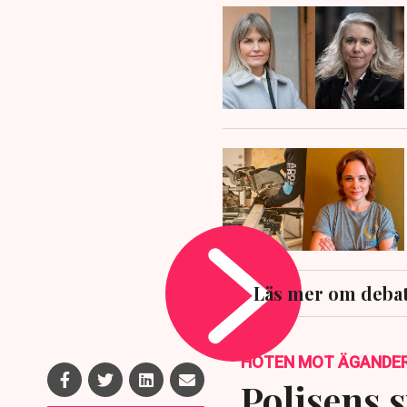
Läs mer om debat
HOTEN MOT ÄGANDE
Polisens s