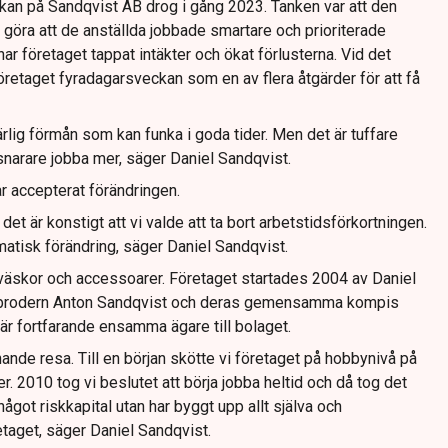
an på Sandqvist AB drog i gång 2023. Tanken var att den
 göra att de anställda jobbade smartare och prioriterade
ar företaget tappat intäkter och ökat förlusterna. Vid det
retaget fyradagarsveckan som en av flera åtgärder för att få
ärlig förmån som kan funka i goda tider. Men det är tuffare
 snarare jobba mer, säger Daniel Sandqvist.
r accepterat förändringen.
det är konstigt att vi valde att ta bort arbetstidsförkortningen.
atisk förändring, säger Daniel Sandqvist.
 väskor och accessoarer. Företaget startades 2004 av Daniel
brodern Anton Sandqvist och deras gemensamma kompis
är fortfarande ensamma ägare till bolaget.
ande resa. Till en början skötte vi företaget på hobbynivå på
er. 2010 tog vi beslutet att börja jobba heltid och då tog det
n något riskkapital utan har byggt upp allt själva och
retaget, säger Daniel Sandqvist.