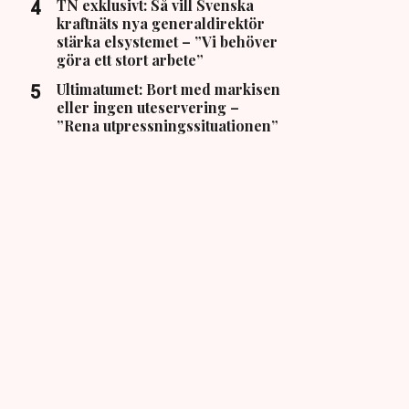
TN exklusivt: Så vill Svenska
kraftnäts nya generaldirektör
stärka elsystemet – ”Vi behöver
göra ett stort arbete”
Ultimatumet: Bort med markisen
eller ingen uteservering –
”Rena utpressningssituationen”