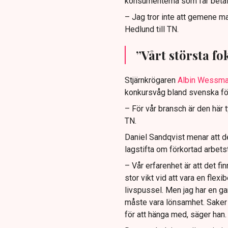
konsumenterna som får betala
– Jag tror inte att gemene ma
Hedlund till TN.
”Vårt största f
Stjärnkrögaren
Albin Wessma
konkursvåg bland svenska fö
– För vår bransch är den här ty
TN.
Daniel Sandqvist menar att det
lagstifta om förkortad arbetst
– Vår erfarenhet är att det f
stor vikt vid att vara en flexib
livspussel. Men jag har en ga
måste vara lönsamhet. Saker 
för att hänga med, säger han.