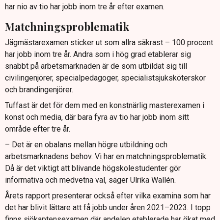
har nio av tio har jobb inom tre år efter examen.
Matchningsproblematik
Jägmästarexamen sticker ut som allra säkrast – 100 procent
har jobb inom tre år. Andra som i hög grad etablerar sig
snabbt på arbetsmarknaden är de som utbildat sig till
civilingenjörer, specialpedagoger, specialistsjuksköterskor
och brandingenjörer.
Tuffast är det för dem med en konstnärlig masterexamen i
konst och media, där bara fyra av tio har jobb inom sitt
område efter tre år.
– Det är en obalans mellan högre utbildning och
arbetsmarknadens behov. Vi har en matchningsproblematik.
Då är det viktigt att blivande högskolestudenter gör
informativa och medvetna val, säger Ulrika Wallén.
Årets rapport presenterar också efter vilka examina som har
det har blivit lättare att få jobb under åren 2021–2023. I topp
finns sjökaptensexamen där andelen etablerade har ökat med