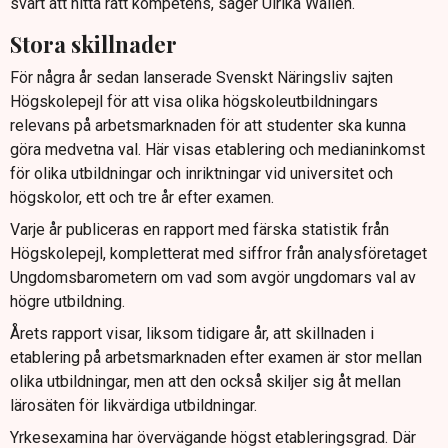
svårt att hitta rätt kompetens, säger Ulrika Wallén.
Stora skillnader
För några år sedan lanserade Svenskt Näringsliv sajten
Högskolepejl för att visa olika högskoleutbildningars
relevans på arbetsmarknaden för att studenter ska kunna
göra medvetna val. Här visas etablering och medianinkomst
för olika utbildningar och inriktningar vid universitet och
högskolor, ett och tre år efter examen.
Varje år publiceras en rapport med färska statistik från
Högskolepejl, kompletterat med siffror från analysföretaget
Ungdomsbarometern om vad som avgör ungdomars val av
högre utbildning.
Årets rapport visar, liksom tidigare år, att skillnaden i
etablering på arbetsmarknaden efter examen är stor mellan
olika utbildningar, men att den också skiljer sig åt mellan
lärosäten för likvärdiga utbildningar.
Yrkesexamina har övervägande högst etableringsgrad. Där