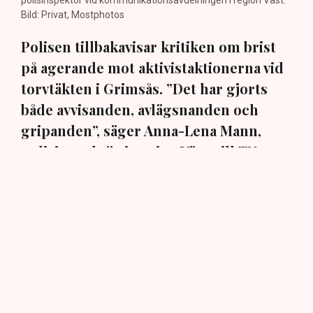
polisinspektör vid kommunikationsavdelningen i region Väst.
Bild: Privat, Mostphotos
Polisen tillbakavisar kritiken om brist
på agerande mot aktivistaktionerna vid
torvtäkten i Grimsås. ”Det har gjorts
både avvisanden, avlägsnanden och
gripanden”, säger Anna-Lena Mann,
polisinspektör i region Väst, till TN.
Torvtäkten i Grimsås i Tranemo kommun har sedan 28
juli stoppats av aktivistgruppen Återställ Våtmarker
efter att aktivister har klättrat upp på
torvproducenten
Neovas maskiner
, grävt igen diken och spridit
ogräsfrön över täkten.
Aktivisterna klättrar upp på
maskiner – polisen kan inte
avvisa dem: ”Upptrappning