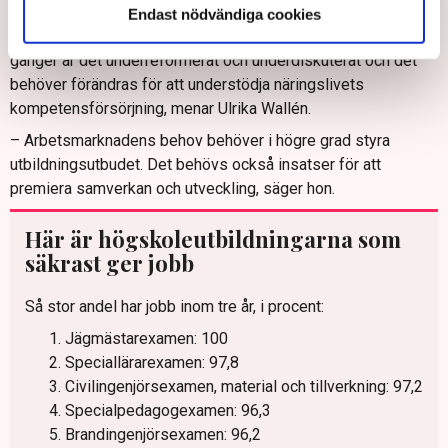
och att den är framtidssäker, allt större betydelse.
Endast nödvändiga cookies
Trots att det högre utbildningssystemet har utretts många
gånger är det underreformerat och underdiskuterat och det
behöver förändras för att understödja näringslivets
kompetensförsörjning, menar Ulrika Wallén.
– Arbetsmarknadens behov behöver i högre grad styra
utbildningsutbudet. Det behövs också insatser för att
premiera samverkan och utveckling, säger hon.
Här är högskoleutbildningarna som
säkrast ger jobb
Så stor andel har jobb inom tre år, i procent:
Jägmästarexamen: 100
Speciallärarexamen: 97,8
Civilingenjörsexamen, material och tillverkning: 97,2
Specialpedagogexamen: 96,3
Brandingenjörsexamen: 96,2