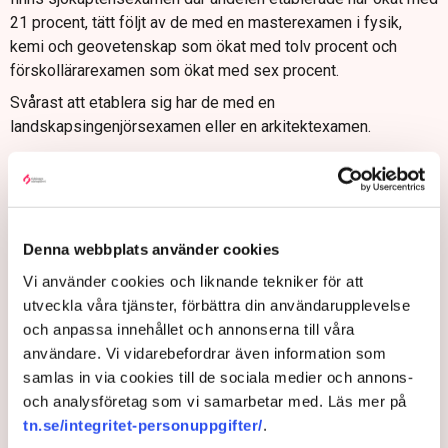
21 procent, tätt följt av de med en masterexamen i fysik,
kemi och geovetenskap som ökat med tolv procent och
förskollärarexamen som ökat med sex procent.
Svårast att etablera sig har de med en
landskapsingenjörsexamen eller en arkitektexamen.
Speciallärare en högvinst
Med tanke på det ökade behovet av lärare och förskollärare
zoomar årets rapport in lite extra på läraryrket. Statistiken
visar att en speciallärarexamen allra säkrast leder till jobb. 98
Denna webbplats använder cookies
procent är etablerade efter tre år, följt av yrkeslärarexamen,
Vi använder cookies och liknande tekniker för att
95 procent. För nyexaminerade förskollärare är motsvarande
utveckla våra tjänster, förbättra din användarupplevelse
siffra 86 procent.
och anpassa innehållet och annonserna till våra
Den som vill bli ämneslärare gör rätt i att välja att utbilda sig
användare. Vi vidarebefordrar även information som
på Chalmers tekniska högskola där alla har jobb tre år efter
samlas in via cookies till de sociala medier och annons-
examen.
och analysföretag som vi samarbetar med. Läs mer på
tn.se/integritet-personuppgifter/
.