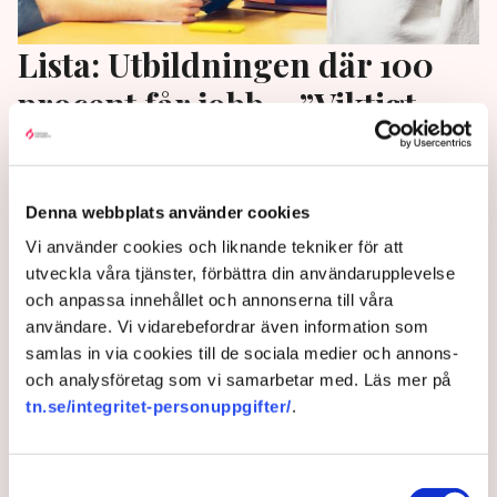
Lista: Utbildningen där 100
procent får jobb – ”Viktigt
göra medvetna val”
Trots att svenska företag skriker efter högutbildad
Denna webbplats använder cookies
personal har arbetslösheten bland akademiker nått
Vi använder cookies och liknande tekniker för att
rekordnivåer. En ny rapport visar på stora skillnader i
utveckla våra tjänster, förbättra din användarupplevelse
arbetsmarknadsetablering beroende på val av
och anpassa innehållet och annonserna till våra
utbildning. ”Det är en obalans mellan högre
användare. Vi vidarebefordrar även information som
utbildning och arbetsmarknadens behov”, säger
samlas in via cookies till de sociala medier och annons-
Ulrika Wallén på Svenskt Näringsliv till TN.
och analysföretag som vi samarbetar med. Läs mer på
10 months ago |
Av: Karin Myrén
tn.se/integritet-personuppgifter/
.
Samtyckesval