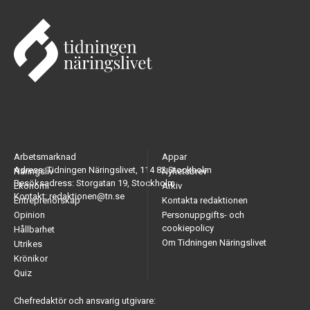
Arbetsmarknad
Appar
Adress: Tidningen Näringslivet, 114 82 Stockholm
Näringsliv
Nyhetsbrev
Besöksadress: Storgatan 19, Stockholm
Ekonomi
Arkiv
Kontakt: redaktionen@tn.se
Entreprenörskap
Kontakta redaktionen
Opinion
Personuppgifts- och
cookiepolicy
Hållbarhet
Om Tidningen Näringslivet
Utrikes
Krönikor
Quiz
Chefredaktör och ansvarig utgivare: