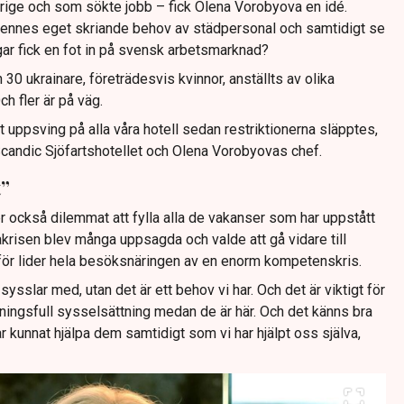
ige och som sökte jobb – fick Olena Vorobyova en idé.
a hennes eget skriande behov av städpersonal och samtidigt se
ingar fick en fot in på svensk arbetsmarknad?
n 30 ukrainare, företrädesvis kvinnor, anställts av olika
h fler är på väg.
t uppsving på alla våra hotell sedan restriktionerna släpptes,
candic Sjöfartshotellet och Olena Vorobyovas chef.
”
ckså dilemmat att fylla alla de vakanser som har uppstått
krisen blev många uppsagda och valde att gå vidare till
ärför lider hela besöksnäringen av en enorm kompetenskris.
sysslar med, utan det är ett behov vi har. Och det är viktigt för
ningsfull sysselsättning medan de är här. Och det känns bra
har kunnat hjälpa dem samtidigt som vi har hjälpt oss själva,