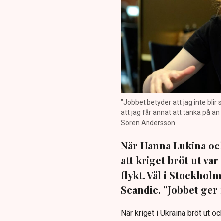
"Jobbet betyder att jag inte blir
att jag får annat att tänka på än
Sören Andersson
När Hanna Lukina oc
att kriget bröt ut va
flykt. Väl i Stockhol
Scandic. ”Jobbet ger
När kriget i Ukraina bröt ut 