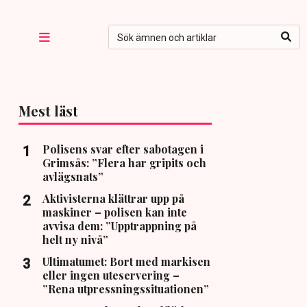
Mest läst
Polisens svar efter sabotagen i
Grimsås: ”Flera har gripits och
avlägsnats”
Aktivisterna klättrar upp på
maskiner – polisen kan inte
avvisa dem: ”Upptrappning på
helt ny nivå”
Ultimatumet: Bort med markisen
eller ingen uteservering –
”Rena utpressningssituationen”