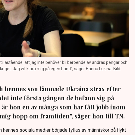
 stillastående, att jag inte behöver bli beroende av andras pengar och
 kriget. Jag vill klara mig på egen hand”, säger Hanna Lukina. Bild:
h hennes son lämnade Ukraina strax efter
r det inte första gången de befann sig på
m är hon en av många som har fått jobb inom
 mig hopp om framtiden”, säger hon till TN.
och hennes sociala medier började fyllas av människor på flykt