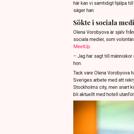
här kan vi samtidigt hjälpa til
säger han.
Sökte i sociala med
Olena Vorobyova är själv från
sociala medier, som volontär
MeetUp
.
– Jag har sagt till människor
hon.
Tack vare Olena Vorobyova har
Sveriges arbete med att rekryt
Stockholms city, men snart ko
bli aktuellt med hotell utanfö