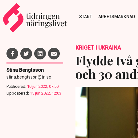
START
ARBETSMARKNAD
KRIGET I UKRAINA
Flydde två
och 30 andr
Stina Bengtsson
stina.bengtsson@tn.se
Publicerad:
10 jun 2022, 07:50
Uppdaterad:
15 jun 2022, 12:03