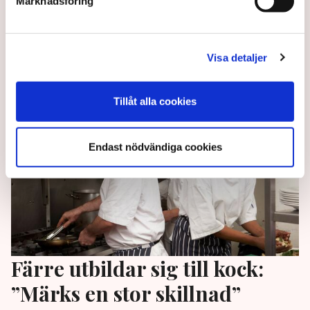
Marknadsföring
FN-mötet COP16 i Colombia om biologisk mångfald
avslutades utan att några av de viktigaste frågorna
hanterats.
Visa detaljer
1 year ago |
Av: TT
Tillåt alla cookies
Endast nödvändiga cookies
Färre utbildar sig till kock:
”Märks en stor skillnad”