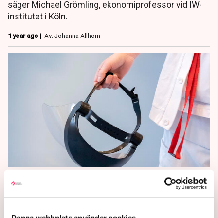
säger Michael Grömling, ekonomiprofessor vid IW-
institutet i Köln.
1 year ago |
Av: Johanna Allhorn
Efter covid – lager med
skyddsutrustning stärks
Regionernas tillgång på medicintekniska produkter
Denna webbplats använder cookies