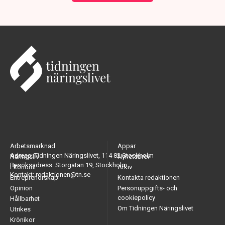
Arbetsmarknad
Appar
Adress: Tidningen Näringslivet, 114 82 Stockholm
Näringsliv
Nyhetsbrev
Besöksadress: Storgatan 19, Stockholm
Ekonomi
Arkiv
Kontakt: redaktionen@tn.se
Entreprenörskap
Kontakta redaktionen
Opinion
Personuppgifts- och
cookiepolicy
Hållbarhet
Om Tidningen Näringslivet
Utrikes
Krönikor