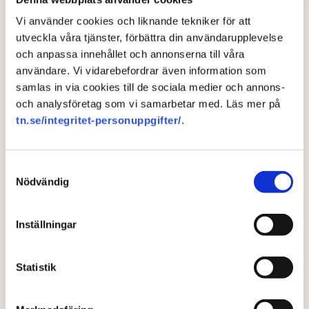
och personlig skyddsutrustning ska stärkas. Staten
Vi använder cookies och liknande tekniker för att
bidrar med 850 miljoner kronor.
utveckla våra tjänster, förbättra din användarupplevelse
och anpassa innehållet och annonserna till våra
1 year ago |
Av: TT
användare. Vi vidarebefordrar även information som
samlas in via cookies till de sociala medier och annons-
och analysföretag som vi samarbetar med. Läs mer på
tn.se/integritet-personuppgifter/
.
Samtyckesval
Nödvändig
Inställningar
FN:s miljömöte avbröts –
Statistik
stora frågor återstår