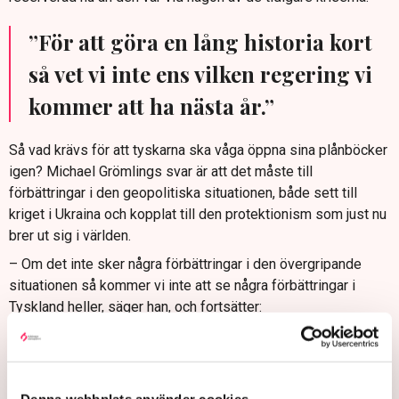
”För att göra en lång historia kort
så vet vi inte ens vilken regering vi
kommer att ha nästa år.”
Så vad krävs för att tyskarna ska våga öppna sina plånböcker
igen? Michael Grömlings svar är att det måste till
förbättringar i den geopolitiska situationen, både sett till
kriget i Ukraina och kopplat till den protektionism som just nu
brer ut sig i världen.
– Om det inte sker några förbättringar i den övergripande
situationen så kommer vi inte att se några förbättringar i
Tyskland heller, säger han, och fortsätter:
– Det betyder förstås inte att vi inte kan göra någonting för
att förbättra vår konkurrenskraft, men det är lätt att säga. Det
handlar om en mängd saker som växelkurser, energipriserna,