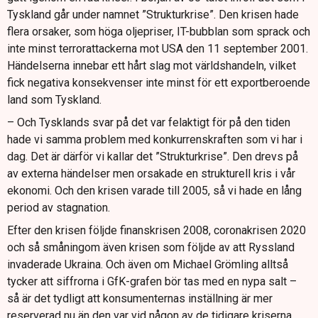
Tyskland går under namnet ”Strukturkrise”. Den krisen hade
flera orsaker, som höga oljepriser, IT-bubblan som sprack och
inte minst terrorattackerna mot USA den 11 september 2001.
Händelserna innebar ett hårt slag mot världshandeln, vilket
fick negativa konsekvenser inte minst för ett exportberoende
land som Tyskland.
– Och Tysklands svar på det var felaktigt för på den tiden
hade vi samma problem med konkurrenskraften som vi har i
dag. Det är därför vi kallar det ”Strukturkrise”. Den drevs på
av externa händelser men orsakade en strukturell kris i vår
ekonomi. Och den krisen varade till 2005, så vi hade en lång
period av stagnation.
Efter den krisen följde finanskrisen 2008, coronakrisen 2020
och så småningom även krisen som följde av att Ryssland
invaderade Ukraina. Och även om Michael Grömling alltså
tycker att siffrorna i GfK-grafen bör tas med en nypa salt –
så är det tydligt att konsumenternas inställning är mer
reserverad nu än den var vid någon av de tidigare kriserna.