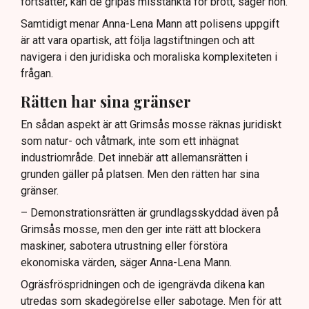
fortsätter, kan de gripas misstänkta för brott, säger hon.
Samtidigt menar Anna-Lena Mann att polisens uppgift
är att vara opartisk, att följa lagstiftningen och att
navigera i den juridiska och moraliska komplexiteten i
frågan.
Rätten har sina gränser
En sådan aspekt är att Grimsås mosse räknas juridiskt
som natur- och våtmark, inte som ett inhägnat
industriområde. Det innebär att allemansrätten i
grunden gäller på platsen. Men den rätten har sina
gränser.
– Demonstrationsrätten är grundlagsskyddad även på
Grimsås mosse, men den ger inte rätt att blockera
maskiner, sabotera utrustning eller förstöra
ekonomiska värden, säger Anna-Lena Mann.
Ogräsfröspridningen och de igengrävda dikena kan
utredas som skadegörelse eller sabotage. Men för att