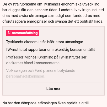
De dystra rubrikerna om Tysklands ekonomiska utveckling
har duggat tätt den senaste tiden. Landets livsviktiga industri
dras med svåra utmaningar samtidigt som landet dras med
oförutsägbara energipriser och ovanpå det ett politiskt kaos.
AI-sammanfattning
Tysklands ekonomi står inför stora utmaningar.
IW-institutet rapporterar om rekordlåg konsumenttillit.
Professor Michael Grömling på IW-institutet ser
osäkerhet bland konsumenterna.
Volkswagen och Ford planerar betydande
personalnedskärningar.
Geopolitiska förbättringar är nödvändiga för att återställa
Läs mer
konsumentförtroendet.
Nu har den dämpade stämningen även spridit sig till