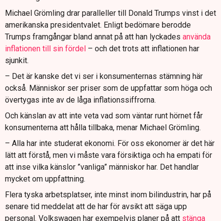
Michael Grömling drar paralleller till Donald Trumps vinst i det
amerikanska presidentvalet. Enligt bedömare berodde
Trumps framgångar bland annat på att han lyckades
använda
inflationen till sin fördel
– och det trots att inflationen har
sjunkit.
– Det är kanske det vi ser i konsumenternas stämning här
också. Människor ser priser som de uppfattar som höga och
övertygas inte av de låga inflationssiffrorna.
Och känslan av att inte veta vad som väntar runt hörnet får
konsumenterna att hålla tillbaka, menar Michael Grömling.
– Alla har inte studerat ekonomi. För oss ekonomer är det här
lätt att förstå, men vi måste vara försiktiga och ha empati för
att inse vilka känslor ”vanliga” människor har. Det handlar
mycket om uppfattning.
Flera tyska arbetsplatser, inte minst inom bilindustrin, har på
senare tid meddelat att de har för avsikt att säga upp
personal. Volkswagen har exempelvis planer på att
stänga