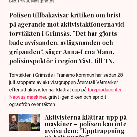
Bild: Privat, Mostphotos
Polisen tillbakavisar kritiken om brist
på agerande mot aktivistaktionerna vid
torvtäkten i Grimsås. ”Det har gjorts
både avvisanden, avlägsnanden och
gripanden”, säger Anna-Lena Mann,
polisinspektör i region Väst, till TN.
Torvtäkten i Grimsås i Tranemo kommun har sedan 28
juli stoppats av aktivistgruppen Återställ Våtmarker
efter att aktivister har klättrat upp på
torvproducenten
Neovas maskiner
, grävt igen diken och spridit
ogräsfrön över täkten.
Aktivisterna klättrar upp på
maskiner – polisen kan inte
avvisa dem: ”Upptrappning