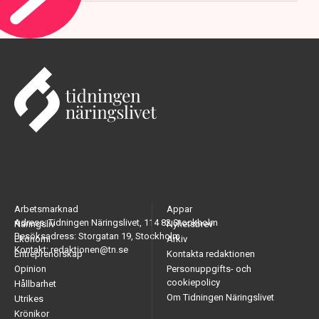
Arbetsmarknad
Appar
Adress: Tidningen Näringslivet, 114 82 Stockholm
Näringsliv
Nyhetsbrev
Besöksadress: Storgatan 19, Stockholm
Ekonomi
Arkiv
Kontakt: redaktionen@tn.se
Entreprenörskap
Kontakta redaktionen
Opinion
Personuppgifts- och
cookiepolicy
Hållbarhet
Om Tidningen Näringslivet
Utrikes
Krönikor