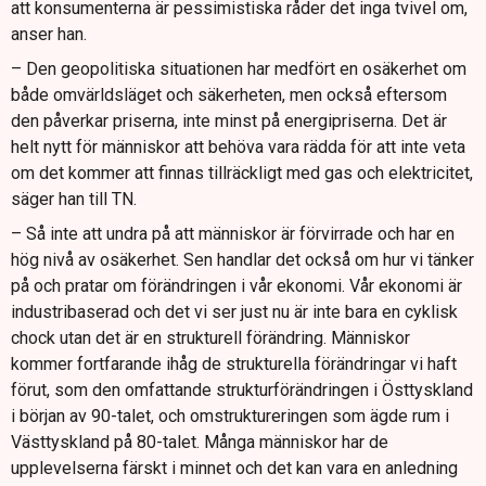
att konsumenterna är pessimistiska råder det inga tvivel om,
anser han.
– Den geopolitiska situationen har medfört en osäkerhet om
både omvärldsläget och säkerheten, men också eftersom
den påverkar priserna, inte minst på energipriserna. Det är
helt nytt för människor att behöva vara rädda för att inte veta
om det kommer att finnas tillräckligt med gas och elektricitet,
säger han till TN.
– Så inte att undra på att människor är förvirrade och har en
hög nivå av osäkerhet. Sen handlar det också om hur vi tänker
på och pratar om förändringen i vår ekonomi. Vår ekonomi är
industribaserad och det vi ser just nu är inte bara en cyklisk
chock utan det är en strukturell förändring. Människor
kommer fortfarande ihåg de strukturella förändringar vi haft
förut, som den omfattande strukturförändringen i Östtyskland
i början av 90-talet, och omstruktureringen som ägde rum i
Västtyskland på 80-talet. Många människor har de
upplevelserna färskt i minnet och det kan vara en anledning