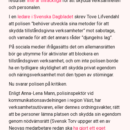
resurser
inte är tillräckliga
för att skydda verksamheten
och personalen.
I en
ledare i Svenska Dagbladet
skrev Tove Lifvendahl
att polisen ”behöver utveckla sina metoder för att
skydda tillståndsgivna verksamheter” mot sabotage,
och varnade för att det annars råder ”djungelns lag”.
På sociala medier ifrågasätts det om allemansrätten
bör ge utrymme för aktivister att blockera en
tillståndsgiven verksamhet, och om inte polisen borde
ha en tydligare skyldighet att skydda privat egendom
och näringsverksamhet mot den typen av störningar.
Nu svarar polisen på kritiken.
Enligt Anna-Lena Mann, polisinspektör vid
kommunikationsavdelningen i region Väst, har
verksamhetsutövaren, eller dennes ordningsvakter, rätt
att be personer lämna platsen och skydda sin egendom
genom nödvärnsrätt (Svensk Torv uppger att en av
Neovas medarbetare redan ska
ha gjort ett eget