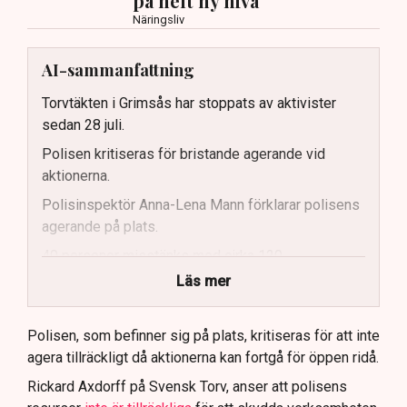
på helt ny nivå”
Näringsliv
AI-sammanfattning
Torvtäkten i Grimsås har stoppats av aktivister
sedan 28 juli.
Polisen kritiseras för bristande agerande vid
aktionerna.
Polisinspektör Anna-Lena Mann förklarar polisens
agerande på plats.
40 personer misstänks med cirka 120
brottsmisstankar kopplade.
Läs mer
Polisen använder drönare och uniformerad polis
för att dokumentera bevis.
Polisen, som befinner sig på plats, kritiseras för att inte
agera tillräckligt då aktionerna kan fortgå för öppen ridå.
Samtidigt är polisarbetet komplext när det gäller
att navigera juridiska rättigheter och gränser.
Rickard Axdorff på Svensk Torv, anser att polisens