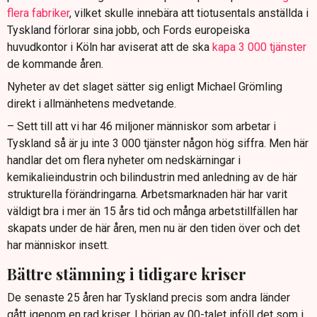
flera fabriker
, vilket skulle innebära att tiotusentals anställda i
Tyskland förlorar sina jobb, och Fords europeiska
huvudkontor i Köln har aviserat att de ska
kapa 3 000 tjänster
de kommande åren.
Nyheter av det slaget sätter sig enligt Michael Grömling
direkt i allmänhetens medvetande.
– Sett till att vi har 46 miljoner människor som arbetar i
Tyskland så är ju inte 3 000 tjänster någon hög siffra. Men här
handlar det om flera nyheter om nedskärningar i
kemikalieindustrin och bilindustrin med anledning av de här
strukturella förändringarna. Arbetsmarknaden här har varit
väldigt bra i mer än 15 års tid och många arbetstillfällen har
skapats under de här åren, men nu är den tiden över och det
har människor insett.
Bättre stämning i tidigare kriser
De senaste 25 åren har Tyskland precis som andra länder
gått igenom en rad kriser. I början av 00-talet inföll det som i