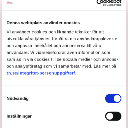
Tre av fyra byggföretagare anser att ett avskaffat
karensavdrag skulle drabba produktionen, enligt en
undersökning från Svenskt Näringslivs
företagarpanel.
Denna webbplats använder cookies
Vi använder cookies och liknande tekniker för att
1 month ago |
Av: Redaktionen
utveckla våra tjänster, förbättra din användarupplevelse
och anpassa innehållet och annonserna till våra
användare. Vi vidarebefordrar även information som
samlas in via cookies till de sociala medier och annons-
och analysföretag som vi samarbetar med. Läs mer på
tn.se/integritet-personuppgifter/
.
Samtyckesval
Nödvändig
Miljonstöd till Fryshuset – ska
Inställningar
få fler att anställa unga med