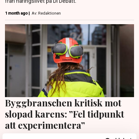
från näringslivet på Di Debatt.
1 month ago |
Av: Redaktionen
Byggbranschen kritisk mot
slopad karens: ”Fel tidpunkt
att experimentera”