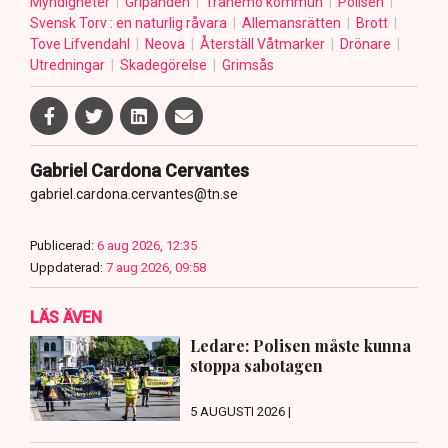
Myndigheter
Gripanden
Tranemo kommun
Polisen
Svensk Torv : en naturlig råvara
Allemansrätten
Brott
Tove Lifvendahl
Neova
Återställ Våtmarker
Drönare
Utredningar
Skadegörelse
Grimsås
Gabriel Cardona Cervantes
gabriel.cardona.cervantes@tn.se
Publicerad:
6 aug 2026, 12:35
Uppdaterad:
7 aug 2026, 09:58
LÄS ÄVEN
Ledare: Polisen måste kunna
stoppa sabotagen
5 AUGUSTI 2026 |