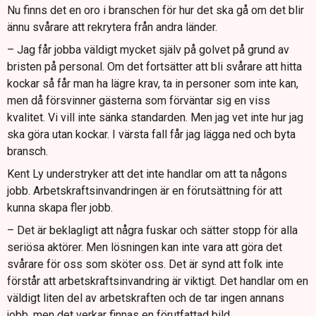
Nu finns det en oro i branschen för hur det ska gå om det blir
ännu svårare att rekrytera från andra länder.
– Jag får jobba väldigt mycket själv på golvet på grund av
bristen på personal. Om det fortsätter att bli svårare att hitta
kockar så får man ha lägre krav, ta in personer som inte kan,
men då försvinner gästerna som förväntar sig en viss
kvalitet. Vi vill inte sänka standarden. Men jag vet inte hur jag
ska göra utan kockar. I värsta fall får jag lägga ned och byta
bransch.
Kent Ly understryker att det inte handlar om att ta någons
jobb. Arbetskraftsinvandringen är en förutsättning för att
kunna skapa fler jobb.
– Det är beklagligt att några fuskar och sätter stopp för alla
seriösa aktörer. Men lösningen kan inte vara att göra det
svårare för oss som sköter oss. Det är synd att folk inte
förstår att arbetskraftsinvandring är viktigt. Det handlar om en
väldigt liten del av arbetskraften och de tar ingen annans
jobb, men det verkar finnas en förutfattad bild.