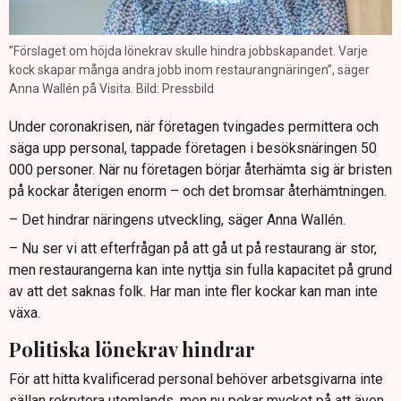
”Förslaget om höjda lönekrav skulle hindra jobbskapandet. Varje
kock skapar många andra jobb inom restaurangnäringen”, säger
Anna Wallén på Visita. Bild: Pressbild
Under coronakrisen, när företagen tvingades permittera och
säga upp personal, tappade företagen i besöksnäringen 50
000 personer. När nu företagen börjar återhämta sig är bristen
på kockar återigen enorm – och det bromsar återhämtningen.
– Det hindrar näringens utveckling, säger Anna Wallén.
– Nu ser vi att efterfrågan på att gå ut på restaurang är stor,
men restaurangerna kan inte nyttja sin fulla kapacitet på grund
av att det saknas folk. Har man inte fler kockar kan man inte
växa.
Politiska lönekrav hindrar
För att hitta kvalificerad personal behöver arbetsgivarna inte
sällan rekrytera utomlands, men nu pekar mycket på att även