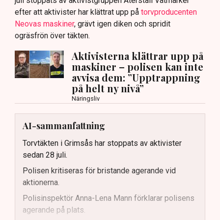
juli stoppats av aktivistgruppen Återställ Våtmarker
efter att aktivister har klättrat upp på
torvproducenten
Neovas maskiner
, grävt igen diken och spridit
ogräsfrön över täkten.
Aktivisterna klättrar upp på
maskiner – polisen kan inte
avvisa dem: ”Upptrappning
på helt ny nivå”
Näringsliv
AI-sammanfattning
Torvtäkten i Grimsås har stoppats av aktivister
sedan 28 juli.
Polisen kritiseras för bristande agerande vid
aktionerna.
Polisinspektör Anna-Lena Mann förklarar polisens
agerande på plats.