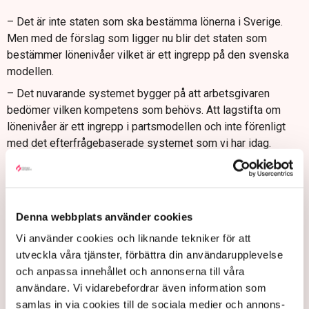
– Det är inte staten som ska bestämma lönerna i Sverige.
Men med de förslag som ligger nu blir det staten som
bestämmer lönenivåer vilket är ett ingrepp på den svenska
modellen.
– Det nuvarande systemet bygger på att arbetsgivaren
bedömer vilken kompetens som behövs. Att lagstifta om
lönenivåer är ett ingrepp i partsmodellen och inte förenligt
med det efterfrågebaserade systemet som vi har idag.
För få som utbildas
Förslagen riskerar att slå hårt mot de branscher som dras
med stor kompetensbrist.
Denna webbplats använder cookies
– Det finns flera yrken idag där det utbildas alldeles för få
Vi använder cookies och liknande tekniker för att
personer. Enda sättet att hitta rätt kompetens blir att söka
utveckla våra tjänster, förbättra din användarupplevelse
efter den utomlands. Det blir en överlevnadsfråga för
och anpassa innehållet och annonserna till våra
företagen. Om en restaurang inte hittar en kock kanske den
användare. Vi vidarebefordrar även information som
inte kan överleva.
samlas in via cookies till de sociala medier och annons-