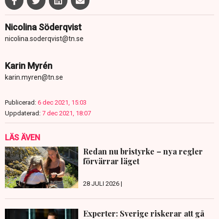
Nicolina Söderqvist
nicolina.soderqvist@tn.se
Karin Myrén
karin.myren@tn.se
Publicerad:
6 dec 2021, 15:03
Uppdaterad:
7 dec 2021, 18:07
LÄS ÄVEN
Redan nu bristyrke – nya regler
förvärrar läget
28 JULI 2026 |
Experter: Sverige riskerar att gå