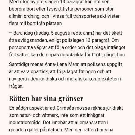
Med stöd av polislagen 13 paragraf kan polisen
beordra bort eller fysiskt flytta personer som stör
allmän ordning, och i vissa fall transportera aktivister
flera mil bort från platsen.
– Bara idag (tisdag, 5 augusti reds. anm.) har det skett
åtta avlägsnanden, enligt polislagen 13 paragraf. Om
personerna vägrar att följa order och det olaga intrånget
fortsätter, kan de gripas misstänkta för brott, säger hon.
Samtidigt menar Anna-Lena Mann att polisens uppgift
är att vara opartisk, att följa lagstiftningen och att
navigera i den juridiska och moraliska komplexiteten i
frågan.
Rätten har sina gränser
En sådan aspekt är att Grimsås mosse räknas juridiskt
som natur- och våtmark, inte som ett inhägnat
industriområde. Det innebär att allemansrätten i
grunden gäller på platsen. Men den rätten har sina