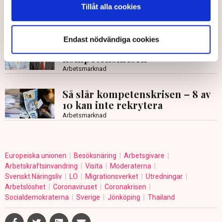
utanför storstäderna
Tillåt alla cookies
Arbetsmarknad
Endast nödvändiga cookies
Debatt: S och M spär på
kompetenskrisen
Arbetsmarknad
Så slår kompetenskrisen – 8 av
10 kan inte rekrytera
Arbetsmarknad
Europeiska unionen
Besöksnäring
Arbetsgivare
Arbetskraftsinvandring
Visita
Moderaterna
Svenskt Näringsliv
LO
Migrationsverket
Utredningar
Arbetslöshet
Coronaviruset
Coronakrisen
Socialdemokraterna
Sverige
Jönköping
Thailand