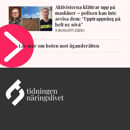
Aktivisterna klättrar upp på
maskiner – polisen kan inte
avvisa dem: ”Upptrappning på
helt ny nivå”
3 AUGUSTI 2026 |
Läs mer om hoten mot äganderätten