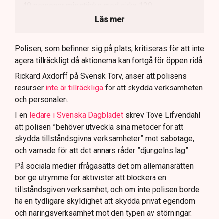
40 personer misstänks med cirka 120
brottsmisstankar kopplade.
Läs mer
Polisen använder drönare och uniformerad polis
för att dokumentera bevis.
Polisen, som befinner sig på plats, kritiseras för att inte
agera tillräckligt då aktionerna kan fortgå för öppen ridå.
Samtidigt är polisarbetet komplext när det gäller
att navigera juridiska rättigheter och gränser.
Rickard Axdorff på Svensk Torv, anser att polisens
resurser
inte är tillräckliga
för att skydda verksamheten
och personalen.
I en
ledare i Svenska Dagbladet
skrev Tove Lifvendahl
att polisen ”behöver utveckla sina metoder för att
skydda tillståndsgivna verksamheter” mot sabotage,
och varnade för att det annars råder ”djungelns lag”.
På sociala medier ifrågasätts det om allemansrätten
bör ge utrymme för aktivister att blockera en
tillståndsgiven verksamhet, och om inte polisen borde
ha en tydligare skyldighet att skydda privat egendom
och näringsverksamhet mot den typen av störningar.